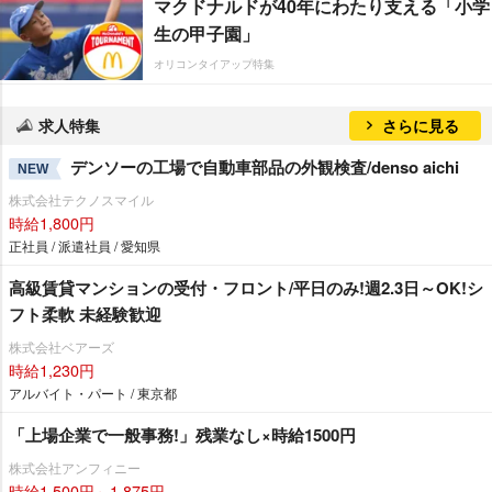
マクドナルドが40年にわたり支える「小学
生の甲子園」
オリコンタイアップ特集
求人特集
さらに見る
デンソーの工場で自動車部品の外観検査/denso aichi
NEW
株式会社テクノスマイル
時給1,800円
正社員 / 派遣社員 / 愛知県
高級賃貸マンションの受付・フロント/平日のみ!週2.3日～OK!シ
フト柔軟 未経験歓迎
株式会社ベアーズ
時給1,230円
アルバイト・パート / 東京都
「上場企業で一般事務!」残業なし×時給1500円
株式会社アンフィニー
時給1,500円～1,875円