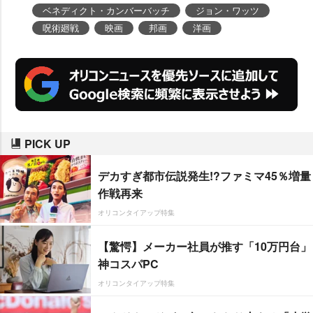
ベネディクト・カンバーバッチ
ジョン・ワッツ
呪術廻戦
映画
邦画
洋画
PICK UP
デカすぎ都市伝説発生!?ファミマ45％増量
作戦再来
オリコンタイアップ特集
【驚愕】メーカー社員が推す「10万円台」
神コスパPC
オリコンタイアップ特集