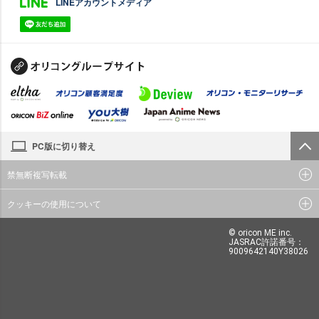
LINEアカウントメディア
PC版に切り替え
禁無断複写転載
クッキーの使用について
© oricon ME inc.
JASRAC許諾番号：
9009642140Y38026