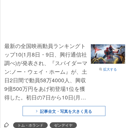
最新の全国映画動員ランキングト
ップ10(1月8日・9日、興行通信社
調べ)が発表され、『スパイダーマ
拡大する
ン:ノー・ウェイ・ホーム』が、土
日2日間で動員58万4000人、興収
9億500万円をあげ初登場1位を獲
得した。初日の7日から10日(月・
祝)までの4日間の累計では、動員
記事全文・写真を大きく見る
111万6000人、興収16億9200万
円の大ヒットスタートを切った。
トム・ホランド
ゼンデイヤ