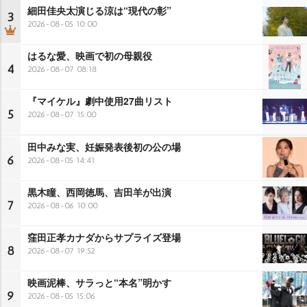
細田佳央太演じる涼は“現代の彰”
3
2026-08-05 10:00
はるな愛、映画で初の母親役
4
2026-08-07 08:18
『マイケル』劇中使用27曲リスト
5
2026-08-07 15:00
田中みな実、妊娠発表後初の公の場
6
2026-08-05 14:41
黒木瞳、西岡徳馬、吉田羊が出演
7
2026-08-06 10:00
窪田正孝カナダからサプライズ登場
8
2026-08-07 19:52
映画泥棒、サラっと“本名”明かす
9
2026-08-05 15:06