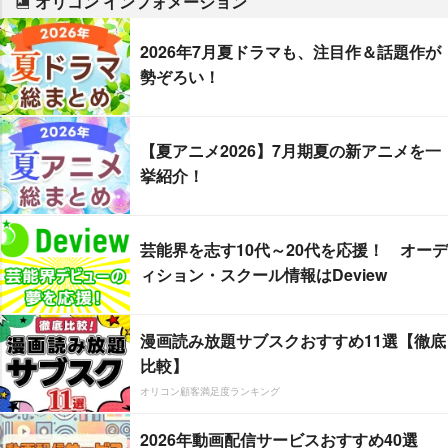
オリコン インフォメーション
2026年7月夏ドラマも、注目作＆話題作が
勢ぞろい！
【夏アニメ2026】7月期夏の新アニメを一
挙紹介！
芸能界を志す10代～20代を応援！ オーデ
ィション・スクール情報はDeview
漫画読み放題サブスクおすすめ11選【徹底
比較】
オリコン顧客満足度ランキング
2026年動画配信サービスおすすめ40選