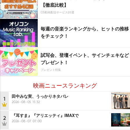
【徹底比較】
CS動画配信サービス20選
毎週の音楽ランキングから、ヒットの推移
をチェック！
試写会、登壇イベント、サインチェキなど
プレゼント！
プレゼント特集
映画ニュースランキング
田中みな実、うっかりネタバレ
1
2026-08-05 15:32
『耳すま』『アリエッティ』IMAXで
2
2026-08-07 07:00