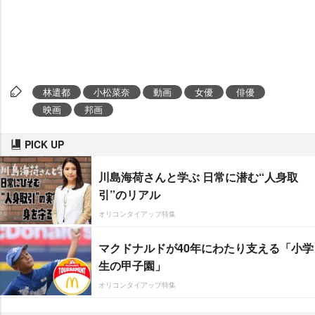
林遣都
小松菜奈
動画
女優
俳優
映画
邦画
PICK UP
川島海荷さんと学ぶ 日常に潜む“人身取
引”のリアル
オリコンタイアップ特集
マクドナルドが40年にわたり支える「小学
生の甲子園」
オリコンタイアップ特集