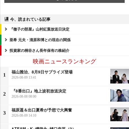
今、読まれている記事
『徹子の部屋』山村紅葉放送日決定
亜希 元夫・清原和博との現在の関係
投資家の桐谷さん長年保有の株紹介
映画ニュースランキング
福山雅治、8月9日サプライズ登場
1
2026-08-09 13:41
『8番出口』地上波初放送決定
2
2026-08-08 08:00
福原遥＆出口夏希が予想で大興奮
3
2026-08-09 14:10
&TEAM・K×綱啓永×樋口幸平（2）