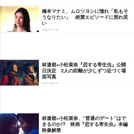
橋本マナミ、ムロツヨシに憧れ「私もそ
うなりたい」 絶賛エピソードに照れ笑
い
2024-01-18
林遣都×小松菜奈『恋する寄生虫』公開
日決定 2人の距離が少しずつ近づく場
面写真
2021-09-14
林遣都×小松菜奈、“普通のデート”はで
きるのか!? 映画『恋する寄生虫』本編
映像解禁