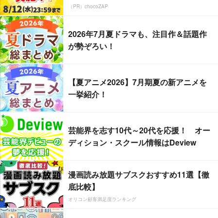
（PR）chocoZAP
2026年7月夏ドラマも、注目作＆話題作
が勢ぞろい！
【夏アニメ2026】7月期夏の新アニメを
一挙紹介！
芸能界を志す10代～20代を応援！ オー
ディション・スクール情報はDeview
漫画読み放題サブスクおすすめ11選【徹
底比較】
オリコン顧客満足度ランキング