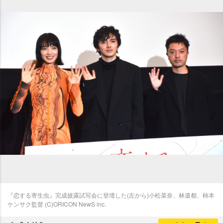
『恋する寄生虫』完成披露試写会に登壇した(左から)小松菜奈、林遣都、柿本
ケンサク監督 (C)ORICON NewS inc.