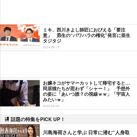
ミキ、西川きよし師匠におびえる「要注
意」 昴生の“パワハラの権化”発言に亜生
タジタジ
2024-06-13
お嬢ネコがサマーカットして帰宅すると…
同居猫たちが思わず「シャー！」 予想外
の姿に「あいつ誰？の視線ｗｗ」「宇宙人
みたいｗ」
2026-08-04
話題の特集をPICK UP！
川島海荷さんと学ぶ 日常に潜む“人身取