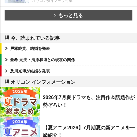
オリコンタイアップ特集
もっと見る
今、読まれている記事
戸塚純貴、結婚を発表
亜希 元夫・清原和博との現在の関係
及川光博が結婚を発表
オリコン インフォメーション
2026年7月夏ドラマも、注目作＆話題作が
勢ぞろい！
【夏アニメ2026】7月期夏の新アニメを一
挙紹介！