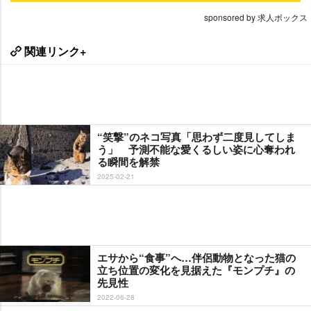
sponsored by 求人ボックス
関連リンク+
“笑撃”のネコ写真「思わず二度見してしま
う」 予測不能な愛くるしい姿に心奪われ
る瞬間を解禁
2025-02-21
エサから“食事”へ…伴侶動物となった猫の
立ち位置の変化を見据えた『モンプチ』の
先見性
2022-06-28