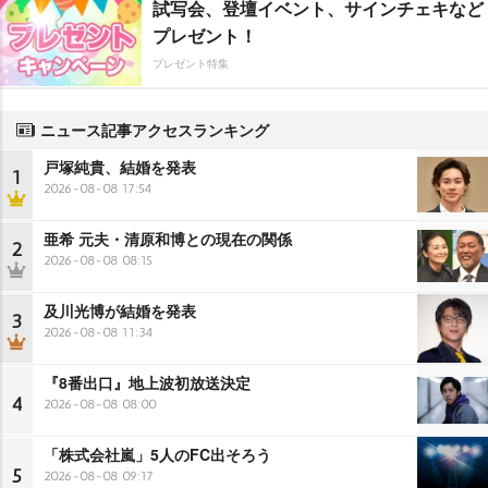
試写会、登壇イベント、サインチェキなど
プレゼント！
プレゼント特集
ニュース記事アクセスランキング
戸塚純貴、結婚を発表
1
2026-08-08 17:54
亜希 元夫・清原和博との現在の関係
2
2026-08-08 08:15
及川光博が結婚を発表
3
2026-08-08 11:34
『8番出口』地上波初放送決定
4
2026-08-08 08:00
「株式会社嵐」5人のFC出そろう
5
2026-08-08 09:17