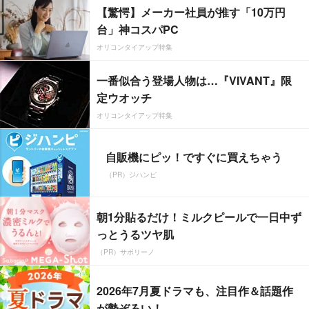
【驚愕】メーカー社員が推す「10万円
台」神コスパPC
オリコンタイアップ特集
一番似合う登場人物は…『VIVANT』限
定ウオッチ
オリコンタイアップ特集
自販機にピッ！ですぐに買えちゃう
（PR）ジハンピ
朝1分貼るだけ！ミルクピールで一日中ず
っとうるツヤ肌
（PR）サボリーノ
2026年7月夏ドラマも、注目作＆話題作
が勢ぞろい！