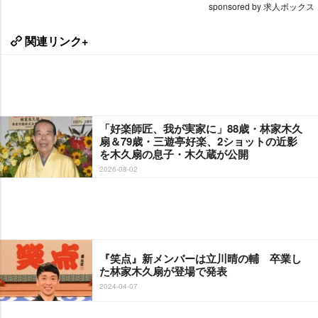
sponsored by 求人ボックス
関連リンク+
「好楽師匠、我が実家に」88歳・林家木久
扇＆79歳・三遊亭好楽、2ショットの近影
を木久扇の息子・木久蔵が公開
2026-08-02
『笑点』新メンバーは立川晴の輔 卒業し
た林家木久扇が登場で発表
2024-04-07