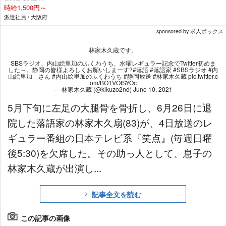
時給1,500円～
派遣社員 / 大阪府
sponsored by 求人ボックス
林家木久蔵です。
SBSラジオ、内山絵里加のふくわうち、水曜レギュラー記念でTwitter初めま
した～。静岡の皆様よろしくお願いしまーす?
#落語
#落語家
#SBSラジオ
#内
山絵里加
さん
#内山絵里加のふくわうち
#静岡放送
#林家木久蔵
pic.twitter.c
om/BO1VOtSYOc
— 林家木久蔵 (@kikuzo2nd)
June 10, 2021
5月下旬に左足の大腿骨を骨折し、6月26日に退
院した落語家の林家木久扇(83)が、4日放送のレ
ギュラー番組の日本テレビ系『笑点』(毎週日曜
後5:30)を欠席した。その助っ人として、息子の
林家木久蔵が出演し...
記事全文を読む
この記事の画像