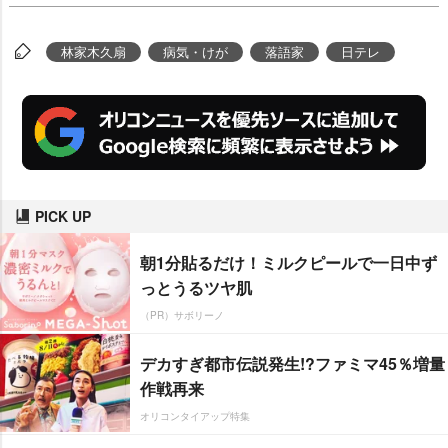
林家木久扇
病気・けが
落語家
日テレ
PICK UP
朝1分貼るだけ！ミルクピールで一日中ず
っとうるツヤ肌
（PR）サボリーノ
デカすぎ都市伝説発生!?ファミマ45％増量
作戦再来
オリコンタイアップ特集