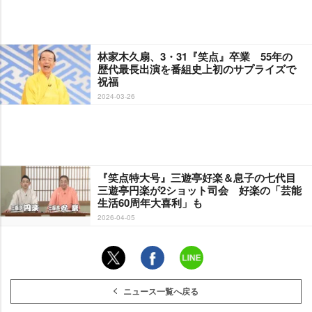
林家木久扇、3・31『笑点』卒業 55年の
歴代最長出演を番組史上初のサプライズで
祝福
2024-03-26
『笑点特大号』三遊亭好楽＆息子の七代目
三遊亭円楽が2ショット司会 好楽の「芸能
生活60周年大喜利」も
2026-04-05
ニュース一覧へ戻る