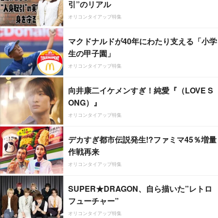
引”のリアル
オリコンタイアップ特集
マクドナルドが40年にわたり支える「小学
生の甲子園」
オリコンタイアップ特集
向井康二イケメンすぎ！純愛『（LOVE S
ONG）』
オリコンタイアップ特集
デカすぎ都市伝説発生!?ファミマ45％増量
作戦再来
オリコンタイアップ特集
SUPER★DRAGON、自ら描いた”レトロ
フューチャー”
オリコンタイアップ特集