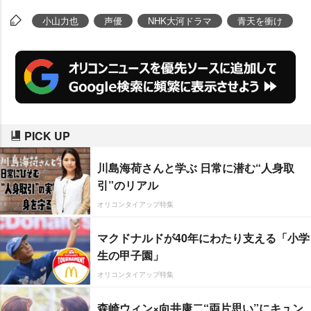
見逃しなく!!」とアピールした。
小山力也
声優
NHK大河ドラマ
青天を衝け
PICK UP
川島海荷さんと学ぶ 日常に潜む“人身取
引”のリアル
オリコンタイアップ特集
マクドナルドが40年にわたり支える「小学
生の甲子園」
オリコンタイアップ特集
森崎ウィン×向井康二“両片思い”にキュン