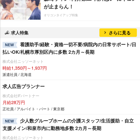
が止まらん！
オリコンタイアップ特集
求人特集
さらに見る
看護助手/経験・資格一切不要/病院内の日常サポート/日
NEW
払いOK/札幌市厚別区内に多数 2カ月～長期
株式会社ニッソーネット
時給1,350円～1,937円
派遣社員 / 北海道
求人広告プランナー
株式会社IFパートナー
月給28万円
正社員 / アルバイト・パート / 東京都
少人数グループホームの介護スタッフ/生活援助・自立
NEW
支援メイン/和泉市内に勤務地多数 2カ月～長期
株式会社ニッソーネット