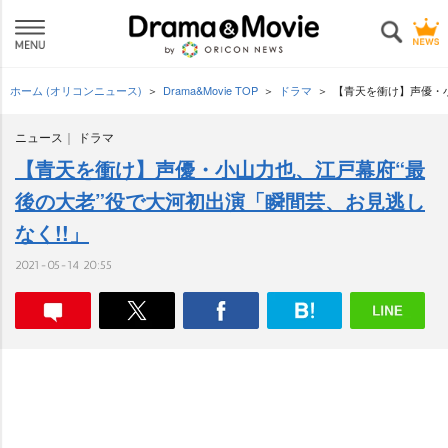
ホーム (オリコンニュース)
Drama&Movie TOP
ドラマ
【青天を衝け】声優・小
ニュース
ドラマ
【青天を衝け】声優・小山力也、江戸幕府“最
後の大老”役で大河初出演「瞬間芸、お見逃し
なく!!」
2021-05-14 20:55