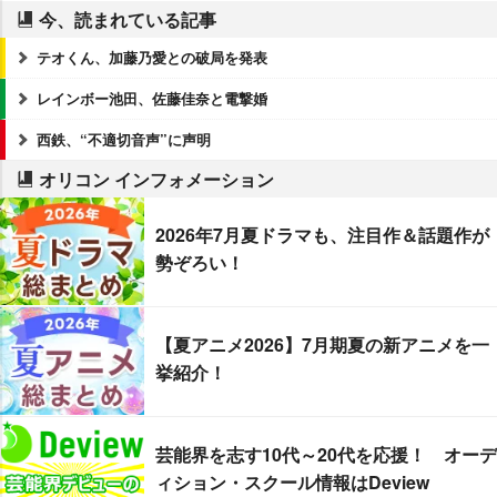
今、読まれている記事
テオくん、加藤乃愛との破局を発表
レインボー池田、佐藤佳奈と電撃婚
西鉄、“不適切音声”に声明
オリコン インフォメーション
2026年7月夏ドラマも、注目作＆話題作が
勢ぞろい！
【夏アニメ2026】7月期夏の新アニメを一
挙紹介！
芸能界を志す10代～20代を応援！ オーデ
ィション・スクール情報はDeview