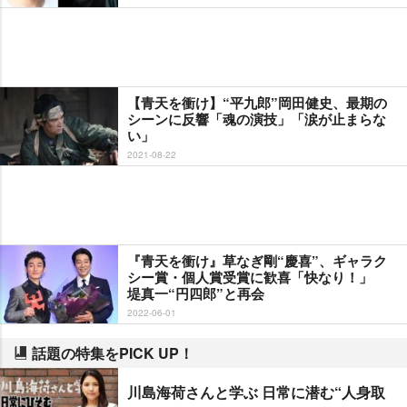
【青天を衝け】“平九郎”岡田健史、最期の
シーンに反響「魂の演技」「涙が止まらな
い」
2021-08-22
『青天を衝け』草なぎ剛“慶喜”、ギャラク
シー賞・個人賞受賞に歓喜「快なり！」
堤真一“円四郎”と再会
2022-06-01
話題の特集をPICK UP！
川島海荷さんと学ぶ 日常に潜む“人身取