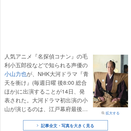
人気アニメ『名探偵コナン』の毛
利小五郎役などで知られる声優の
小山力也
が、NHK大河ドラマ『青
天を衝け』(毎週日曜 後8:00 総合
ほか)に出演することが14日、発
表された。大河ドラマ初出演の小
山が演じるのは、江戸幕府最後の
拡大する
大老となった酒井忠績(さかい・た
だしげ)。小山は「瞬間芸、何卒お
記事全文・写真を大きく見る