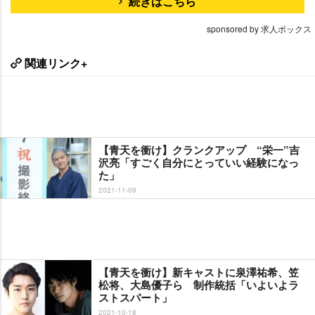
続きはこちら
sponsored by 求人ボックス
関連リンク+
【青天を衝け】クランクアップ “栄一”吉
沢亮「すごく自分にとっていい経験になっ
た」
2021-11-09
【青天を衝け】新キャストに泉澤祐希、笠
松将、大島優子ら 制作統括「いよいよラ
ストスパート」
2021-10-18