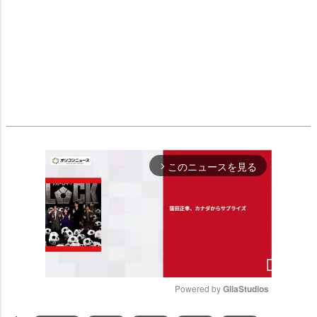
このニュースを見る
arrow_forward_ios
Powered by 
GliaStudios
M