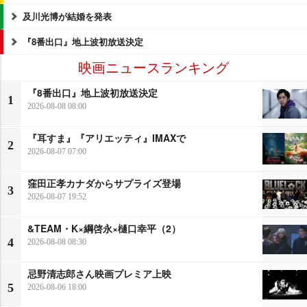
及川光博が結婚を発表
『8番出口』地上波初放送決定
映画ニュースランキング
『8番出口』地上波初放送決定
1
2026-08-08 08:00
『耳すま』『アリエッティ』IMAXで
2
2026-08-07 07:00
窪田正孝カナダからサプライズ登場
3
2026-08-07 19:52
&TEAM・K×綱啓永×樋口幸平（2）
4
2026-08-08 08:30
忌野清志郎さん映画プレミア上映
5
2026-08-06 18:00