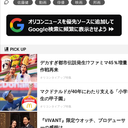
佐藤健
動画
俳優
映画
邦画
u
t
e
PICK UP
デカすぎ都市伝説発生!?ファミマ45％増量
作戦再来
オリコンタイアップ特集
マクドナルドが40年にわたり支える「小学
生の甲子園」
オリコンタイアップ特集
『VIVANT』限定ウオッチ、プロデューサ
ーの感想は