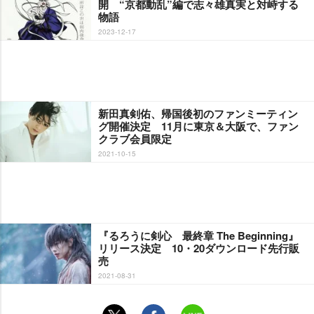
開 “京都動乱”編で志々雄真実と対峙する
物語
2023-12-17
新田真剣佑、帰国後初のファンミーティン
グ開催決定 11月に東京＆大阪で、ファン
クラブ会員限定
2021-10-15
『るろうに剣心 最終章 The Beginning』
リリース決定 10・20ダウンロード先行販
売
2021-08-31