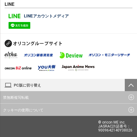
LINE
LINEアカウントメディア
PC版に切り替え
禁無断複写転載
クッキーの使用について
© oricon ME inc.
JASRAC許諾番号：
9009642140Y38026