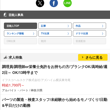
芸能人事典
芸能人TOP
記事
作品
ランキング情報
TV出演
ドラマ出演
CM出演
歌詞
音楽配信
求人特集
さらに見る
調理員/調理師or栄養士免許をお持ちの方/ブランクOK/高時給/週
2日～ OK/13時半まで
イフスコヘルスケア株式会社/アズハイム横浜東寺尾
時給1,700円～
アルバイト・パート / 神奈川県
パーツの製造・検査スタッフ/未経験から始めるモノづくり!日勤
&平日だけの勤務