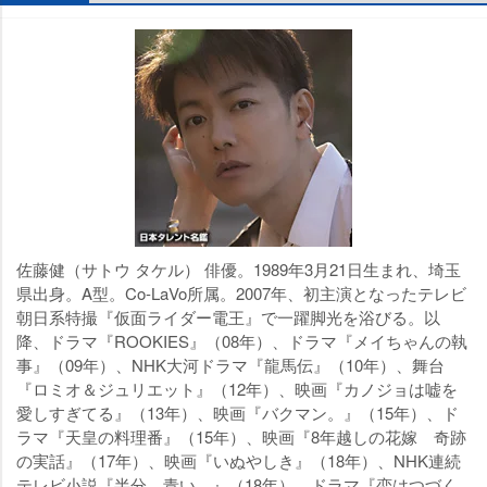
佐藤健（サトウ タケル） 俳優。1989年3月21日生まれ、埼玉
県出身。A型。Co-LaVo所属。2007年、初主演となったテレビ
朝日系特撮『仮面ライダー電王』で一躍脚光を浴びる。以
降、ドラマ『ROOKIES』（08年）、ドラマ『メイちゃんの執
事』（09年）、NHK大河ドラマ『龍馬伝』（10年）、舞台
『ロミオ＆ジュリエット』（12年）、映画『カノジョは嘘を
愛しすぎてる』（13年）、映画『バクマン。』（15年）、ド
ラマ『天皇の料理番』（15年）、映画『8年越しの花嫁 奇跡
の実話』（17年）、映画『いぬやしき』（18年）、NHK連続
テレビ小説『半分、青い。』（18年）、ドラマ『恋はつづく