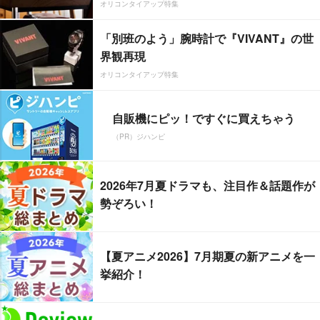
オリコンタイアップ特集
「別班のよう」腕時計で『VIVANT』の世
界観再現
オリコンタイアップ特集
自販機にピッ！ですぐに買えちゃう
（PR）ジハンピ
2026年7月夏ドラマも、注目作＆話題作が
勢ぞろい！
【夏アニメ2026】7月期夏の新アニメを一
挙紹介！