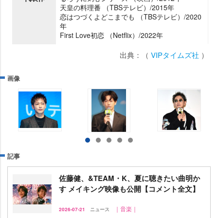
天皇の料理番 （TBSテレビ）/2015年
恋はつづくよどこまでも （TBSテレビ）/2020
年
First Love初恋 （Netflix）/2022年
出典：（
VIPタイムズ社
）
画像
記事
佐藤健、&TEAM・K、夏に聴きたい曲明か
す メイキング映像も公開【コメント全文】
｜音楽｜
2026-07-21
ニュース