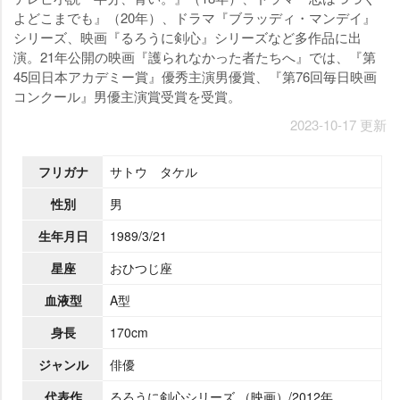
よどこまでも』（20年）、ドラマ『ブラッディ・マンデイ』
シリーズ、映画『るろうに剣心』シリーズなど多作品に出
演。21年公開の映画『護られなかった者たちへ』では、『第
45回日本アカデミー賞』優秀主演男優賞、『第76回毎日映画
コンクール』男優主演賞受賞を受賞。
2023-10-17 更新
フリガナ
サトウ タケル
性別
男
生年月日
1989/3/21
星座
おひつじ座
血液型
A型
身長
170cm
ジャンル
俳優
代表作
るろうに剣心シリーズ （映画）/2012年