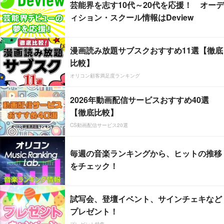
芸能界を志す10代～20代を応援！ オーデ
ィション・スクール情報はDeview
漫画読み放題サブスクおすすめ11選【徹底
比較】
オリコン顧客満足度ランキング
2026年動画配信サービスおすすめ40選
【徹底比較】
CS動画配信サービス20選
毎週の音楽ランキングから、ヒットの推移
をチェック！
試写会、登壇イベント、サインチェキなど
プレゼント！
プレゼント特集