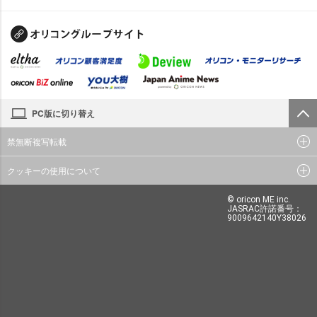
PC版に切り替え
禁無断複写転載
クッキーの使用について
© oricon ME inc.
JASRAC許諾番号：
9009642140Y38026