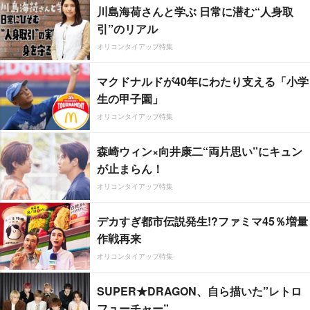
川島海荷さんと学ぶ 日常に潜む“人身取
引”のリアル
オリコンタイアップ特集
マクドナルドが40年にわたり支える「小学
生の甲子園」
オリコンタイアップ特集
森崎ウィン×向井康二“両片思い”にキュン
が止まらん！
オリコンタイアップ特集
デカすぎ都市伝説発生!?ファミマ45％増量
作戦再来
オリコンタイアップ特集
SUPER★DRAGON、自ら描いた”レトロ
フューチャー”