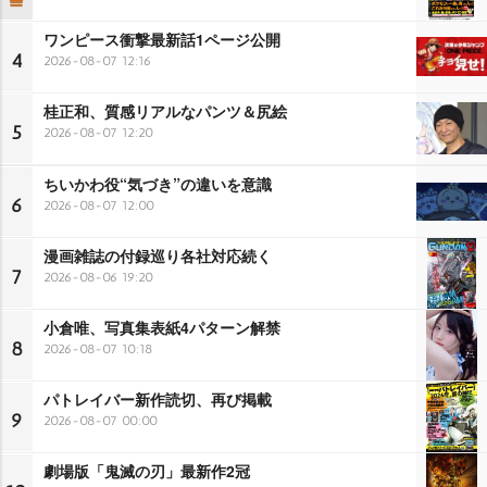
ワンピース衝撃最新話1ページ公開
4
2026-08-07 12:16
桂正和、質感リアルなパンツ＆尻絵
5
2026-08-07 12:20
ちいかわ役“気づき”の違いを意識
6
2026-08-07 12:00
漫画雑誌の付録巡り各社対応続く
7
2026-08-06 19:20
小倉唯、写真集表紙4パターン解禁
8
2026-08-07 10:18
パトレイバー新作読切、再び掲載
9
2026-08-07 00:00
劇場版「鬼滅の刃」最新作2冠