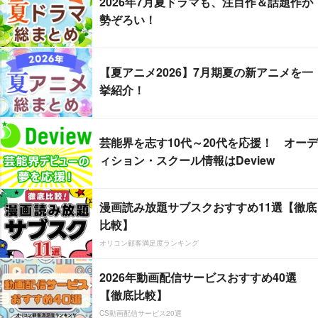
2026年7月夏ドラマも、注目作＆話題作が
勢ぞろい！
【夏アニメ2026】7月期夏の新アニメを一
挙紹介！
芸能界を志す10代～20代を応援！ オーデ
ィション・スクール情報はDeview
漫画読み放題サブスクおすすめ11選【徹底
比較】
オリコン顧客満足度ランキング
2026年動画配信サービスおすすめ40選
【徹底比較】
CS動画配信サービス20選