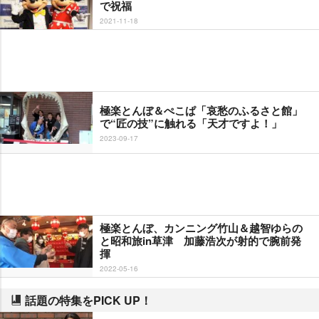
で祝福
2021-11-18
極楽とんぼ＆ぺこぱ「哀愁のふるさと館」
で“匠の技”に触れる「天才ですよ！」
2023-09-17
極楽とんぼ、カンニング竹山＆越智ゆらの
と昭和旅in草津 加藤浩次が射的で腕前発
揮
2022-05-16
話題の特集をPICK UP！