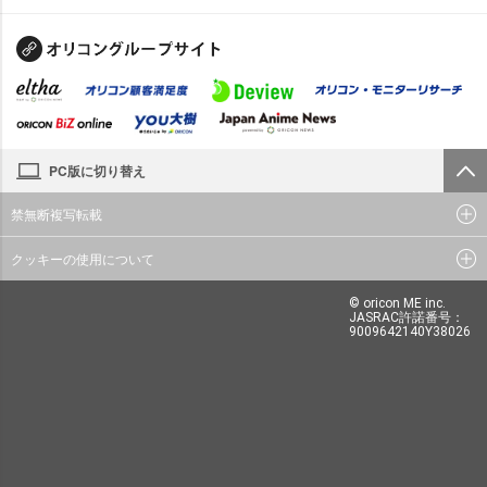
PC版に切り替え
禁無断複写転載
クッキーの使用について
© oricon ME inc.
JASRAC許諾番号：
9009642140Y38026