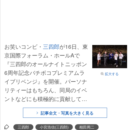
お笑いコンビ・
三四郎
が16日、東
京国際フォーラム・ホールAで
『三四郎のオールナイトニッポン
6周年記念バチボコプレミアムラ
拡大する
イブリベンジ』を開催。パーソナ
リティーはもちろん、同局のイベ
ントなどにも積極的に貢献してい
ることから「ニッポン放送のモル
記事全文・写真を大きく見る
モット」を自称する2人だが、昨
年春に“5周年”を記念して行うはず
三四郎
小宮浩信(三四郎)
相田周二