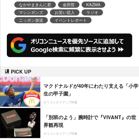
だった番組初のイベントのリベン
なかやまきんに君
金田哲
KAZMA
ジをリスナーとともに果たした。
マシンガンズ
お笑い芸人
ラジオ
ニッポン放送
イベントレポート
PICK UP
マクドナルドが40年にわたり支える「小学
生の甲子園」
オリコンタイアップ特集
「別班のよう」腕時計で『VIVANT』の世
界観再現
オリコンタイアップ特集