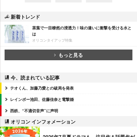
新着トレンド
茶葉で一目瞭然の浸透力！味の違いに衝撃を受ける水と
は
オリコンタイアップ特集
もっと見る
今、読まれている記事
テオくん、加藤乃愛との破局を発表
レインボー池田、佐藤佳奈と電撃婚
西鉄、“不適切音声”に声明
オリコン インフォメーション
2026年7月夏ドラマも、注目作＆話題作が