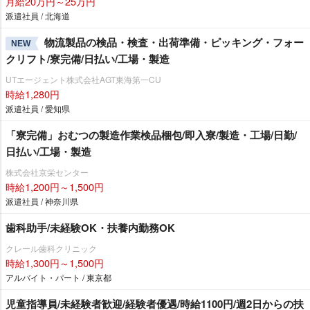
月給20万円～25万円
派遣社員 / 北海道
物流製品の検品・検査・出荷準備・ピッキング・フォー
NEW
クリフト/寮完備/日払い/工場・製造
UTエージェント株式会社AGT東海第一CU
時給1,280円
派遣社員 / 愛知県
「寮完備」おむつの製造作業検品梱包/即入寮/製造・工場/日勤/
日払い/工場・製造
株式会社京栄センター
時給1,200円～1,500円
派遣社員 / 神奈川県
歯科助手/未経験OK・扶養内勤務OK
クレール歯科クリニック
時給1,300円～1,500円
アルバイト・パート / 東京都
児童指導員/未経験者歓迎/経験者優遇/時給1100円/週2日からの扶