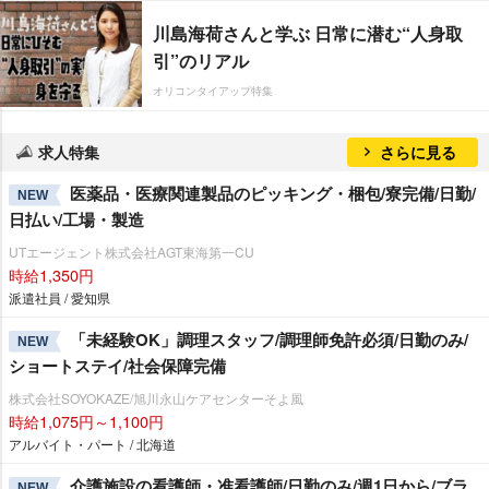
川島海荷さんと学ぶ 日常に潜む“人身取
引”のリアル
オリコンタイアップ特集
求人特集
さらに見る
医薬品・医療関連製品のピッキング・梱包/寮完備/日勤/
NEW
日払い/工場・製造
UTエージェント株式会社AGT東海第一CU
時給1,350円
派遣社員 / 愛知県
「未経験OK」調理スタッフ/調理師免許必須/日勤のみ/
NEW
ショートステイ/社会保障完備
株式会社SOYOKAZE/旭川永山ケアセンターそよ風
時給1,075円～1,100円
アルバイト・パート / 北海道
介護施設の看護師・准看護師/日勤のみ/週1日から/ブラ
NEW