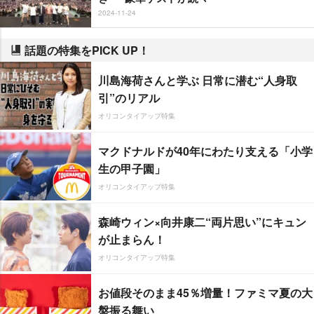
2024-11-24
話題の特集をPICK UP！
川島海荷さんと学ぶ 日常に潜む“人身取
引”のリアル
オリコンタイアップ特集
マクドナルドが40年にわたり支える「小学
生の甲子園」
オリコンタイアップ特集
森崎ウィン×向井康二“両片思い”にキュン
が止まらん！
オリコンタイアップ特集
お値段そのまま45％増量！ファミマ夏の大
盤振る舞い