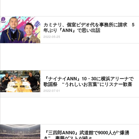
カミナリ、個室ビデオ代を事務所に請求 5
年ぶり『ANN』で思い出話
2022-05-25
『ナイナイANN』10・30に横浜アリーナで
歌謡祭 “うれしいお言葉”にリスナー歓喜
2022-07-01
『三四郎ANN0』武道館で9000人が“爆湧
き” 豪華ゲストが続々