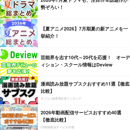
勢ぞろい！
【夏アニメ2026】7月期夏の新アニメを一
挙紹介！
芸能界を志す10代～20代を応援！ オーデ
ィション・スクール情報はDeview
漫画読み放題サブスクおすすめ11選【徹底
比較】
オリコン顧客満足度ランキング
2026年動画配信サービスおすすめ40選
【徹底比較】
CS動画配信サービス20選