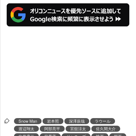
Snow Man
本照
深澤辰哉
ラウール
渡辺翔太
阿部亮平
宮舘涼太
佐久間大介