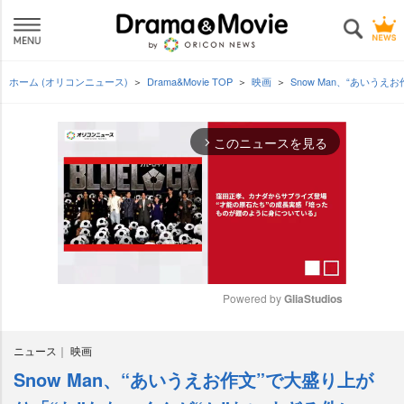
ホーム (オリコンニュース)
Drama&Movie TOP
映画
Snow Man、“あいう
このニュースを見る
arrow_forward_ios
Powered by 
GliaStudios
M
ニュース
映画
u
t
Snow Man、“あいうえお作文”で大盛り上が
e