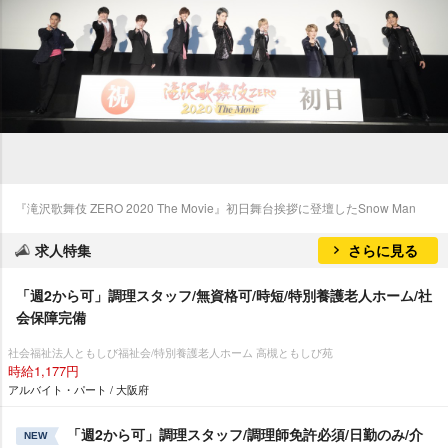
『滝沢歌舞伎 ZERO 2020 The Movie』初日舞台挨拶に登壇したSnow Man
求人特集
さらに見る
「週2から可」調理スタッフ/無資格可/時短/特別養護老人ホーム/社
会保障完備
社会福祉法人ともしび福祉会/特別養護老人ホーム 高槻ともしび苑
時給1,177円
アルバイト・パート / 大阪府
「週2から可」調理スタッフ/調理師免許必須/日勤のみ/介
NEW