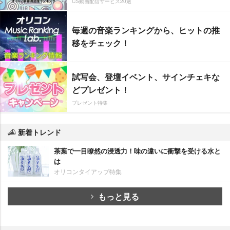
CS動画配信サービス20選
毎週の音楽ランキングから、ヒットの推
移をチェック！
試写会、登壇イベント、サインチェキな
どプレゼント！
プレゼント特集
新着トレンド
茶葉で一目瞭然の浸透力！味の違いに衝撃を受ける水と
は
オリコンタイアップ特集
もっと見る