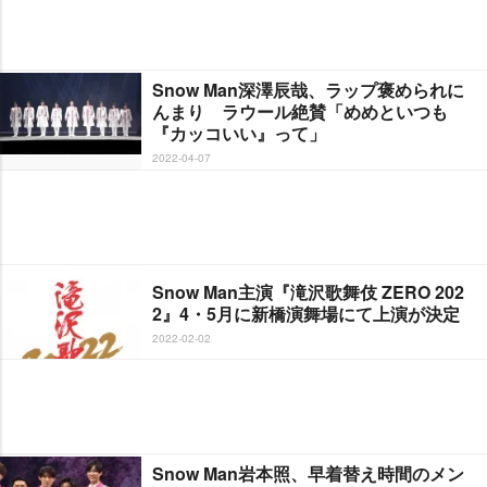
Snow Man深澤辰哉、ラップ褒められに
んまり ラウール絶賛「めめといつも
『カッコいい』って」
2022-04-07
Snow Man主演『滝沢歌舞伎 ZERO 202
2』4・5月に新橋演舞場にて上演が決定
2022-02-02
Snow Man岩本照、早着替え時間のメン