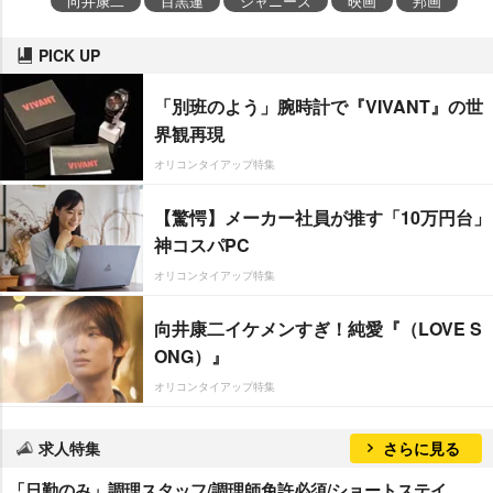
向井康二
目黒蓮
ジャニーズ
映画
邦画
PICK UP
「別班のよう」腕時計で『VIVANT』の世
界観再現
オリコンタイアップ特集
【驚愕】メーカー社員が推す「10万円台」
神コスパPC
オリコンタイアップ特集
向井康二イケメンすぎ！純愛『（LOVE S
ONG）』
オリコンタイアップ特集
求人特集
さらに見る
「日勤のみ」調理スタッフ/調理師免許必須/ショートステイ