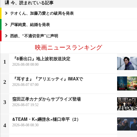
今、読まれている記事
テオくん、加藤乃愛との破局を発表
戸塚純貴、結婚を発表
西鉄、“不適切音声”に声明
映画ニュースランキング
『8番出口』地上波初放送決定
1
2026-08-08 08:00
『耳すま』『アリエッティ』IMAXで
2
2026-08-07 07:00
窪田正孝カナダからサプライズ登場
3
2026-08-07 19:52
&TEAM・K×綱啓永×樋口幸平（2）
4
2026-08-08 08:30