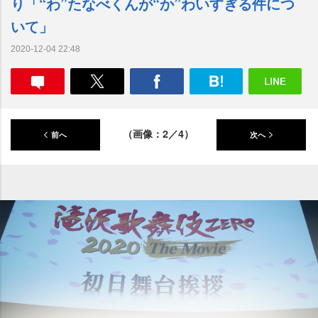
り「“わ”たなべくんが“か”わいすぎる件につ
いて」
2020-12-04 22:48
（画像：2／4）
前へ
次へ