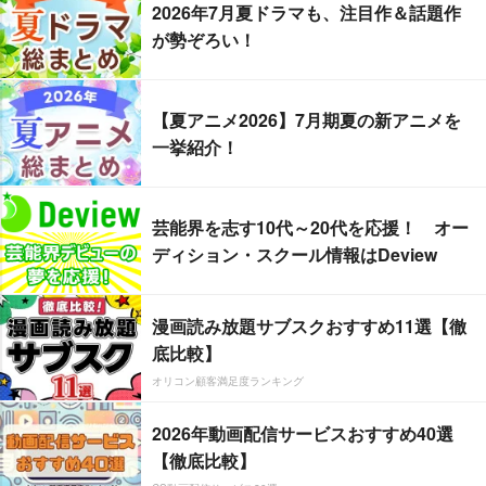
2026年7月夏ドラマも、注目作＆話題作
が勢ぞろい！
【夏アニメ2026】7月期夏の新アニメを
一挙紹介！
芸能界を志す10代～20代を応援！ オー
ディション・スクール情報はDeview
漫画読み放題サブスクおすすめ11選【徹
底比較】
オリコン顧客満足度ランキング
2026年動画配信サービスおすすめ40選
【徹底比較】