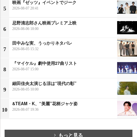
映画『ゼッツ』イベントでジーク
5
2026-08-07 20:41
忌野清志郎さん映画プレミア上映
6
2026-08-06 18:00
田中みな実、うっかりネタバレ
7
2026-08-05 15:32
『マイケル』劇中使用27曲リスト
8
2026-08-07 15:00
細田佳央太演じる涼は“現代の彰”
9
2026-08-05 10:00
&TEAM・K、“美麗”花柄ジャケ姿
10
2026-08-07 19:36
もっと見る