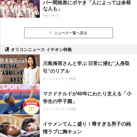
バー間格差にボヤき「人によっては余裕
な人も」
2022-04-07
ニュース一覧へ戻る
オリコンニュース イチオシ特集
川島海荷さんと学ぶ 日常に潜む“人身取
引”のリアル
オリコンタイアップ特集
マクドナルドが40年にわたり支える「小
学生の甲子園」
オリコンタイアップ特集
イケメンてんこ盛り！尊すぎる男子の純
情ラブに胸キュン