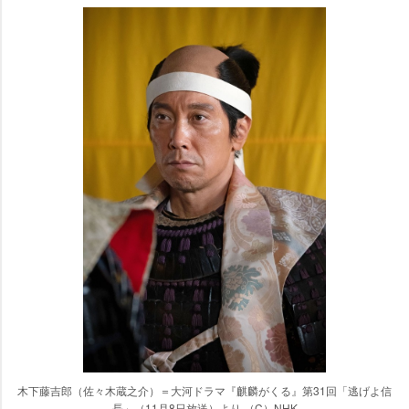
木下藤吉郎（佐々木蔵之介）＝大河ドラマ『麒麟がくる』第31回「逃げよ信
長」（11月8日放送）より （C）NHK