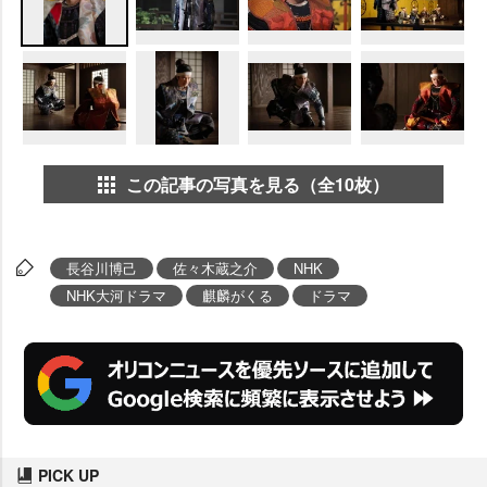
この記事の写真を見る（全10枚）
長谷川博己
佐々木蔵之介
NHK
NHK大河ドラマ
麒麟がくる
ドラマ
PICK UP