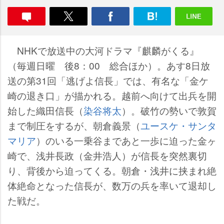
NHKで放送中の大河ドラマ『麒麟がくる』
（毎週日曜 後8：00 総合ほか）。あす8日放
送の第31回「逃げよ信長」では、有名な「金ケ
崎の退き口」が描かれる。越前へ向けて出兵を開
始した織田信長（
染谷将太
）。破竹の勢いで敦賀
まで制圧をするが、朝倉義景（
ユースケ・サンタ
マリア
）のいる一乗谷まであと一歩に迫った金ヶ
崎で、浅井長政（金井浩人）が信長を突然裏切
り、背後から迫ってくる。朝倉・浅井に挟まれ絶
体絶命となった信長が、数万の兵を率いて退却し
た戦だ。