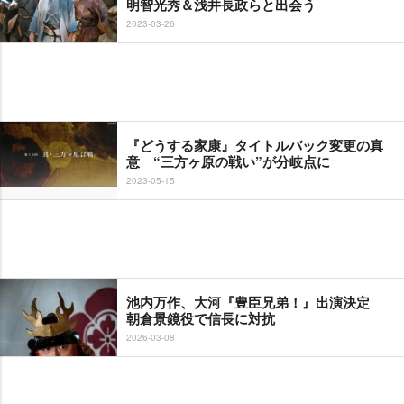
明智光秀＆浅井長政らと出会う
2023-03-26
『どうする家康』タイトルバック変更の真
意 “三方ヶ原の戦い”が分岐点に
2023-05-15
池内万作、大河『豊臣兄弟！』出演決定
朝倉景鏡役で信長に対抗
2026-03-08