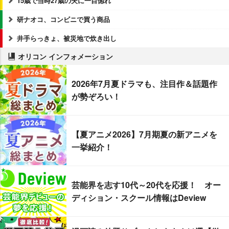
15歳で当時27歳の夫に一目惚れ
研ナオコ、コンビニで買う商品
井手らっきょ、被災地で炊き出し
オリコン インフォメーション
2026年7月夏ドラマも、注目作＆話題作
が勢ぞろい！
【夏アニメ2026】7月期夏の新アニメを
一挙紹介！
芸能界を志す10代～20代を応援！ オー
ディション・スクール情報はDeview