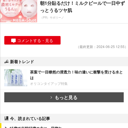
朝1分貼るだけ！ミルクピールで一日中ず
っとうるツヤ肌
（PR）サボリーノ
コメントする・見る
（最終更新：2024-06-25 12:55）
新着トレンド
茶葉で一目瞭然の浸透力！味の違いに衝撃を受ける水と
は
オリコンタイアップ特集
もっと見る
今、読まれている記事