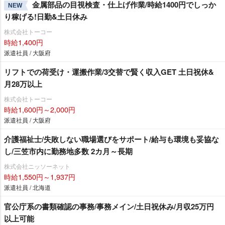
金属部品の目視検査・仕上げ作業/時給1400円でしっか
NEW
り稼げる!日勤&土日休み
株式会社トーコー
時給1,400円
派遣社員 / 大阪府
リフトでの荷受け・運搬作業/3交替で賢く収入GET 土日祝休&
月28万以上
株式会社トーコー
時給1,600円～2,000円
派遣社員 / 大阪府
介護福祉士/失敗しない職場選びをサポート/給与も環境も妥協な
し/三笠市内に勤務地多数 2カ月～長期
株式会社ニッソーネット
時給1,550円～1,937円
派遣社員 / 北海道
官公庁系の書類確認の事務/事務メイン/土日祝休み/月収25万円
以上可能