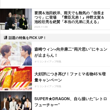
要潤＆池田鉄洋、雨天でも熱気の「信長ま
つり」に登場 『豊臣兄弟！』仲野太賀＆
池松壮亮を絶賛「本当の兄弟に見える」
2025-11-09
話題の特集をPICK UP！
森崎ウィン×向井康二“両片思い”にキュン
が止まらん！
オリコンタイアップ特集
大好評につき再び！ファミマ名物45％増
量キャンペーン
オリコンタイアップ特集
SUPER★DRAGON、自ら描いた”レトロ
フューチャー”