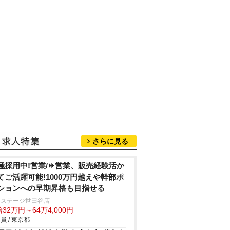
さらに見る
極採用中!営業/⏩️営業、販売経験活か
てご活躍可能!1000万円越えや幹部ポ
ションへの早期昇格も目指せる
クステージ世田谷店
32万円～64万4,000円
員 / 東京都