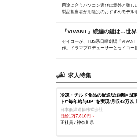
用途に合うパソコン選びは意外と難し
製品担当者が用途別のおすすめモデル
『VIVANT』続編の鍵は…世
セイコーが、TBS系日曜劇場『VIVA
作。ドラマプロデューサーとセイコー
求人特集
冷凍・チルド食品の配送/近距離×固
ト/“毎年給与UP”を実現/月収42万以
日本低温運輸株式会社
日給1万7,810円～
正社員 / 神奈川県