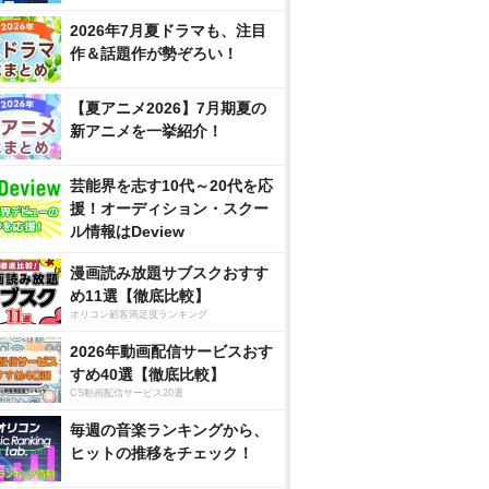
2026年7月夏ドラマも、注目
作＆話題作が勢ぞろい！
【夏アニメ2026】7月期夏の
新アニメを一挙紹介！
芸能界を志す10代～20代を応
援！オーディション・スクー
ル情報はDeview
漫画読み放題サブスクおすす
め11選【徹底比較】
オリコン顧客満足度ランキング
2026年動画配信サービスおす
すめ40選【徹底比較】
CS動画配信サービス20選
毎週の音楽ランキングから、
ヒットの推移をチェック！