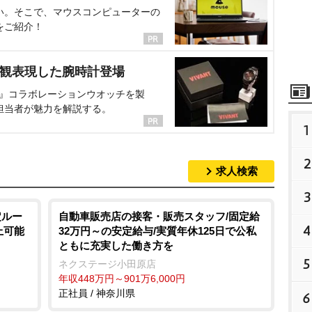
い。そこで、マウスコンピューターの
をご紹介！
界観表現した腕時計登場
NT』コラボレーションウオッチを製
担当者が魅力を解説する。
1
2
求人検索
3
定ルー
自動車販売店の接客・販売スタッフ/固定給
4
上可能
32万円～の安定給与/実質年休125日で公私
ともに充実した働き方を
5
ネクステージ小田原店
年収448万円～901万6,000円
正社員 / 神奈川県
6