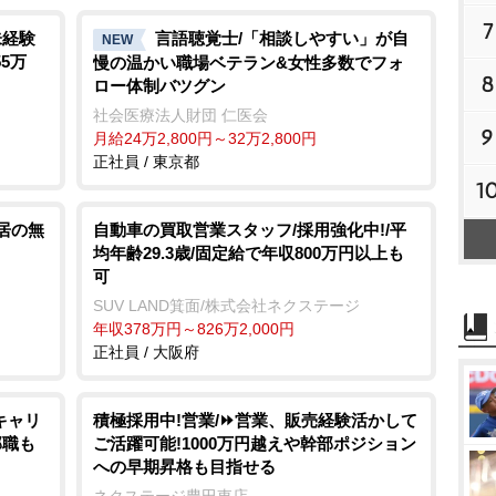
7
未経験
言語聴覚士/「相談しやすい」が自
NEW
55万
慢の温かい職場ベテラン&女性多数でフォ
8
ロー体制バツグン
社会医療法人財団 仁医会
9
月給24万2,800円～32万2,800円
正社員 / 東京都
1
転居の無
自動車の買取営業スタッフ/採用強化中!/平
均年齢29.3歳/固定給で年収800万円以上も
可
SUV LAND箕面/株式会社ネクステージ
年収378万円～826万2,000円
正社員 / 大阪府
キャリ
積極採用中!営業/⏩️営業、販売経験活かして
部職も
ご活躍可能!1000万円越えや幹部ポジション
への早期昇格も目指せる
ネクステージ豊田東店