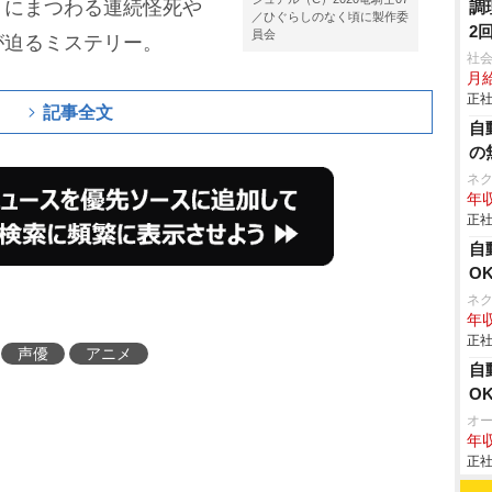
」にまつわる連続怪死
調
／ひぐらしのなく頃に製作委
2
員会
が迫るミステリー。
社
月
正社
記事全文
自
の
ネ
年収
正社
自
O
ネ
年収
正社
声優
アニメ
自
O
オ
年収
正社