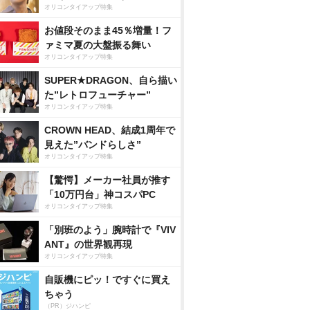
オリコンタイアップ特集
お値段そのまま45％増量！フ
ァミマ夏の大盤振る舞い
オリコンタイアップ特集
SUPER★DRAGON、自ら描い
た”レトロフューチャー”
オリコンタイアップ特集
CROWN HEAD、結成1周年で
見えた”バンドらしさ”
オリコンタイアップ特集
【驚愕】メーカー社員が推す
「10万円台」神コスパPC
オリコンタイアップ特集
「別班のよう」腕時計で『VIV
ANT』の世界観再現
オリコンタイアップ特集
自販機にピッ！ですぐに買え
ちゃう
（PR）ジハンピ