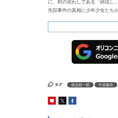
に、村の習わしである「綿流し
失踪事件の真相に少年少女たち
タグ
保志総一朗
中原麻衣