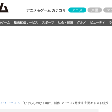
アニメ
声優
マ
アニメ＆ゲーム カテゴリ
&ゲーム
動画配信サービス
スポーツ
社会・経済
グルメ
ビューティ
ラ
OP
アニメ
『ひぐらしのなく頃に』新作TVアニメ7月放送 主要キャスト続投