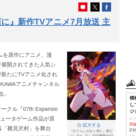
に』新作TVアニメ7月放送 主
のゲームを原作にアニメ、漫
で展開されてきた人気シ
新たにTVアニメ化され
DOKAWAアニメチャンネル
る。
積
し
『07th Expansio
ジ
ピュータゲーム作品が原
ネ
月給
拡大する
落「雛見沢村」を舞台
正社
『ひぐらしのなく頃に』新ビ
ジュアル（C）2020竜騎士07