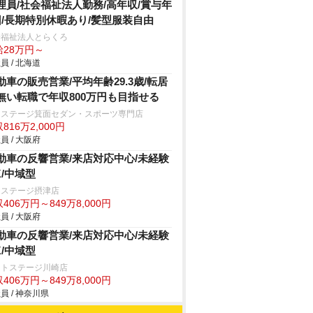
理員/社会福祉法人勤務/高年収/賞与年
回/長期特別休暇あり/髪型服装自由
会福祉法人とらくろ
給28万円～
員 / 北海道
動車の販売営業/平均年齢29.3歳/転居
無い転職で年収800万円も目指せる
クステージ箕面セダン・スポーツ専門店
816万2,000円
員 / 大阪府
動車の反響営業/来店対応中心/未経験
K/中域型
クステージ摂津店
406万円～849万8,000円
員 / 大阪府
動車の反響営業/来店対応中心/未経験
K/中域型
ートステージ川崎店
406万円～849万8,000円
員 / 神奈川県