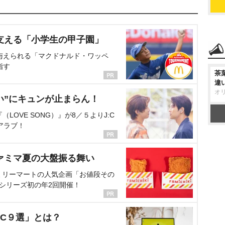
支える「小学生の甲子園」
与えられる「マクドナルド・ワッペ
指す
茶
違
オ
い”にキュンが止まらん！
OVE SONG）』が8／５よりJ:C
アラブ！
ァミマ夏の大盤振る舞い
ミリーマートの人気企画「お値段その
、シリーズ初の年2回開催！
C９選」とは？