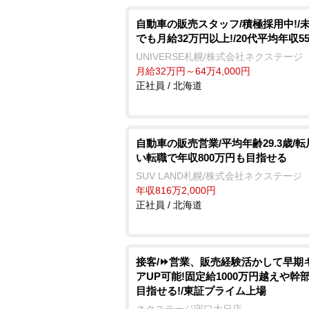
自動車の販売スタッフ/積極採用中!/
でも月給32万円以上!/20代平均年収5
UNIVERSE札幌/株式会社ネクステージ
月給32万円～64万4,000円
正社員 / 北海道
自動車の販売営業/平均年齢29.3歳/
い転職で年収800万円も目指せる
SUV LAND札幌/株式会社ネクステージ
年収816万2,000円
正社員 / 北海道
接客/⏩️営業、販売経験活かして早期
アUP可能!固定給1000万円越えや幹
目指せる!/東証プライム上場
ネクステージ守口大日店