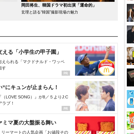
岡田将生、韓国ドラマ初出演「運命的」
玄理と語る“韓国”撮影現場の魅力
支える「小学生の甲子園」
与えられる「マクドナルド・ワッペ
指す
い”にキュンが止まらん！
OVE SONG）』が8／５よりJ:C
アラブ！
ァミマ夏の大盤振る舞い
ミリーマートの人気企画「お値段その