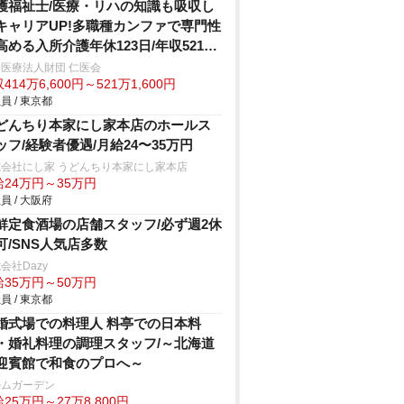
護福祉士/医療・リハの知識も吸収し
キャリアUP!多職種カンファで専門性
高める入所介護年休123日/年収521万
医療法人財団 仁医会
414万6,600円～521万1,600円
員 / 東京都
どんちり本家にし家本店のホールス
ッフ/経験者優遇/月給24〜35万円
式会社にし家 うどんちり本家にし家本店
給24万円～35万円
員 / 大阪府
鮮定食酒場の店舗スタッフ/必ず週2休
可/SNS人気店多数
会社Dazy
給35万円～50万円
員 / 東京都
婚式場での料理人 料亭での日本料
・婚礼料理の調理スタッフ/～北海道
迎賓館で和食のプロへ～
ルムガーデン
25万円～27万8,800円