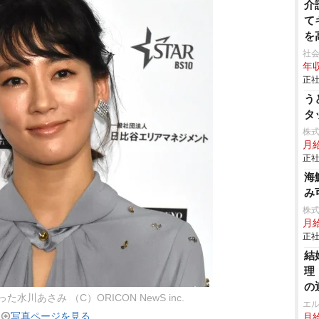
介
て
を
可
社会
年収
正社
う
タ
株
月
正社
海
み
株式
月
正社
結
理
の
川あさみ （C）ORICON NewS inc.
エ
写真ページを見る
月給