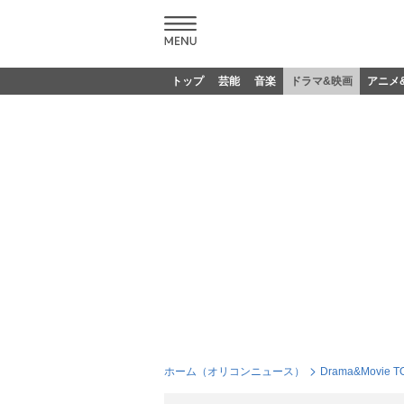
トップ
芸能
音楽
ドラマ&映画
アニメ
ホーム（オリコンニュース）
Drama&Movie T