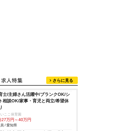
さらに見る
育士/主婦さん活躍中/ブランクOK/シ
ト相談OK/家事・育児と両立/希望休
り
らいここ保育園
給27万円～40万円
員 / 愛知県