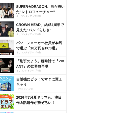
SUPER★DRAGON、自ら描い
た”レトロフューチャー”
オリコンタイアップ特集
CROWN HEAD、結成1周年で
見えた”バンドらしさ”
オリコンタイアップ特集
パソコンメーカー社員が本気
で選ぶ「10万円台PC3選」
オリコンタイアップ特集
「別班のよう」腕時計で『VIV
ANT』の世界観再現
オリコンタイアップ特集
自販機にピッ！ですぐに買え
ちゃう
（PR）ジハンピ
2026年7月夏ドラマも、注目
作＆話題作が勢ぞろい！