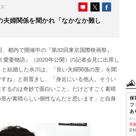
ース
想の夫婦関係を聞かれ「なかなか難し
9日、都内で開催中の『第32回東京国際映画祭』
劇 愛妻物語』（2020年公開）の記者会見に出席し
1）と結婚した水川は、「良い夫婦関係の形」を聞
ですね」と前置きし、「身近にいる他人。そうい
にするのは奇妙で面白いこと。だけどすごく素晴
保
の形が素晴らしい個性なんだと思います」と自身
フ
あ
み
月
正社