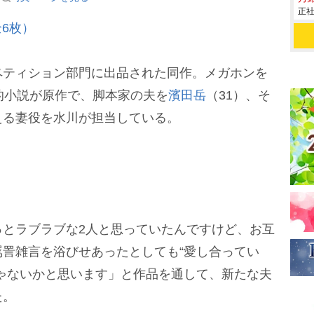
正社
6枚）
ティション部門に出品された同作。メガホンを
的小説が原作で、脚本家の夫を
濱田岳
（31）、そ
える妻役を水川が担当している。
とラブラブな2人と思っていたんですけど、お互
詈雑言を浴びせあったとしても“愛し合ってい
ゃないかと思います」と作品を通して、新たな夫
た。