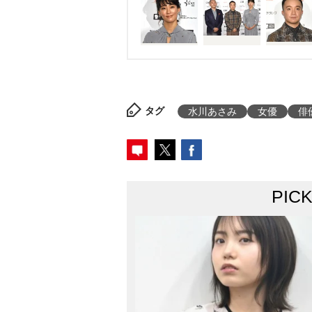
タグ
水川あさみ
女優
俳
PIC