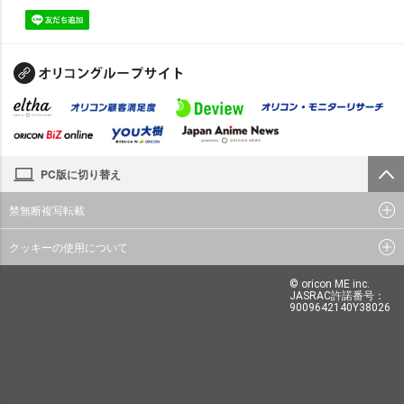
PC版に切り替え
禁無断複写転載
クッキーの使用について
© oricon ME inc.
JASRAC許諾番号：
9009642140Y38026