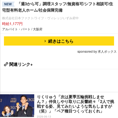
「週3から可」調理スタッフ/無資格可/シフト相談可/住
NEW
宅型有料老人ホーム/社会保障完備
株式会社日本ファクト/ライフ・ヴィレッジいずみ府中
時給1,177円
アルバイト・パート / 大阪府
続きはこちら
sponsored by 求人ボックス
関連リンク+
りくりゅう「次は夏季五輪挑戦しませ
ん？」仲良しやり取りに反響続々「2人で挑
戦する姿、見てみたいような気もしますが
（笑）」「ペア種目つくっておくれ」
2026-06-13