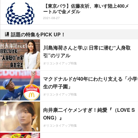
【東京パラ】佐藤友祈、車いす陸上400メ
ートルで金メダル
2021-08-27
話題の特集をPICK UP！
川島海荷さんと学ぶ 日常に潜む“人身取
引”のリアル
オリコンタイアップ特集
マクドナルドが40年にわたり支える「小学
生の甲子園」
オリコンタイアップ特集
向井康二イケメンすぎ！純愛『（LOVE S
ONG）』
オリコンタイアップ特集