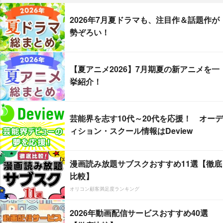
2026年7月夏ドラマも、注目作＆話題作が
勢ぞろい！
【夏アニメ2026】7月期夏の新アニメを一
挙紹介！
芸能界を志す10代～20代を応援！ オーデ
ィション・スクール情報はDeview
漫画読み放題サブスクおすすめ11選【徹底
比較】
オリコン顧客満足度ランキング
2026年動画配信サービスおすすめ40選