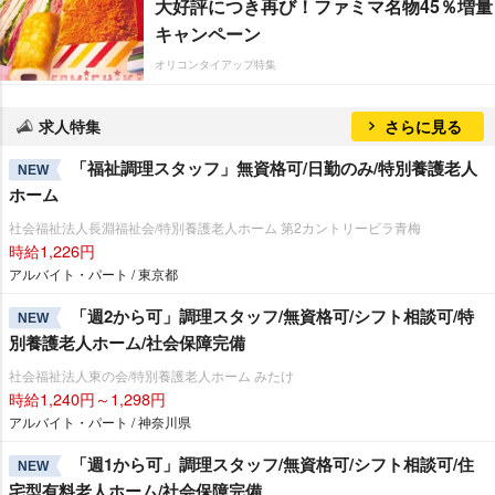
大好評につき再び！ファミマ名物45％増量
キャンペーン
オリコンタイアップ特集
求人特集
さらに見る
「福祉調理スタッフ」無資格可/日勤のみ/特別養護老人
NEW
ホーム
社会福祉法人長淵福祉会/特別養護老人ホーム 第2カントリービラ青梅
時給1,226円
アルバイト・パート / 東京都
「週2から可」調理スタッフ/無資格可/シフト相談可/特
NEW
別養護老人ホーム/社会保障完備
社会福祉法人東の会/特別養護老人ホーム みたけ
時給1,240円～1,298円
アルバイト・パート / 神奈川県
「週1から可」調理スタッフ/無資格可/シフト相談可/住
NEW
宅型有料老人ホーム/社会保障完備