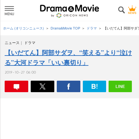
ホーム (オリコンニュース)
Drama&Movie TOP
ドラマ
【いだてん】阿部サダヲ
ニュース
ドラマ
【いだてん】阿部サダヲ、“笑える”より“泣け
る”大河ドラマ「いい裏切り」
2019-10-27 06:00