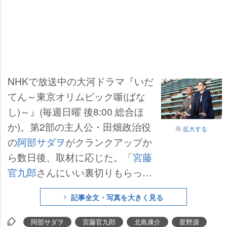
NHKで放送中の大河ドラマ『いだ
てん～東京オリムピック噺(ばな
し)～』(毎週日曜 後8:00 総合ほ
か)。第2部の主人公・田畑政治役
拡大する
の
阿部サダヲ
がクランクアップか
ら数日後、取材に応じた。「
宮藤
官九郎
さんにいい裏切りもらっ
た」と、全47回を振り返りつつ、
記事全文・写真を大きく見る
27日から放送される第40回以降の
見どころを語った。
阿部サダヲ
宮藤官九郎
北島康介
星野源