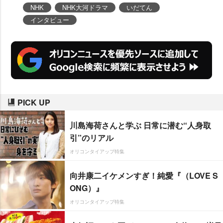
NHK
NHK大河ドラマ
いだてん
インタビュー
PICK UP
川島海荷さんと学ぶ 日常に潜む“人身取
引”のリアル
オリコンタイアップ特集
向井康二イケメンすぎ！純愛『（LOVE S
ONG）』
オリコンタイアップ特集