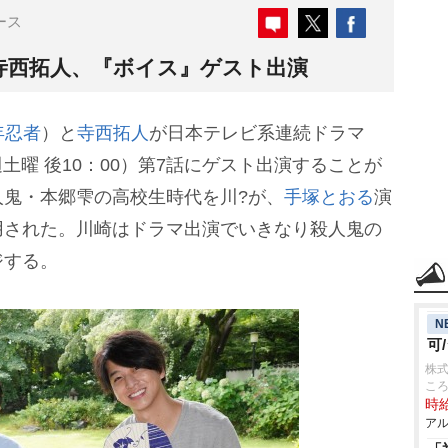
ース
&寺西拓人、『ボイス』ゲスト出演
年忍者
）と
寺西拓人
が日本テレビ系連続ドラマ
週土曜 後10：00）第7話にゲスト出演することが
人鬼・本郷雫の高校生時代を川?が、
手塚とおる
演
用された。川崎はドラマ出演でいきなり殺人鬼の
ジする。
N
可
株式
こ
時給
アル