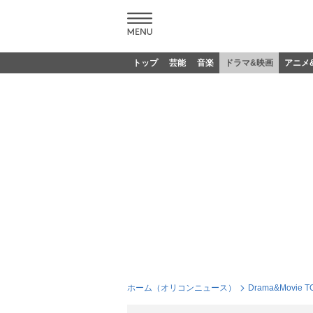
トップ
芸能
音楽
ドラマ&映画
アニメ
ホーム（オリコンニュース）
Drama&Movie T