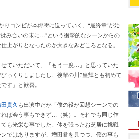
りコンビが本郷雫に迫っていく、“最終章”が始
“揉み合いの末に…”という衝撃的なシーンからの
な仕上がりとなったのか大きなみどころとなる。
せていただいて、『もう一度…』と思っていた
でびっくりしましたし、後輩の川?皇輝とも初めて
たです」と歓喜。
増田貴久
も出演中だが「僕の役が回想シーンでの
ければ会う事もできず…（笑）。それでも同じ作
とても光栄な事でした。体を張ったお芝居に挑戦
ーンではありますが、増田君を見つつ、僕の事も