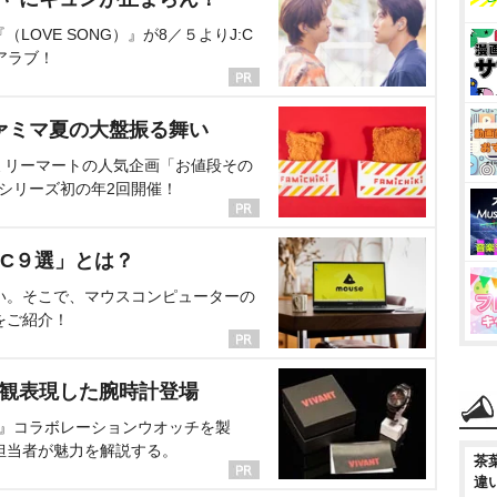
OVE SONG）』が8／５よりJ:C
アラブ！
ァミマ夏の大盤振る舞い
ミリーマートの人気企画「お値段その
、シリーズ初の年2回開催！
C９選」とは？
い。そこで、マウスコンピューターの
をご紹介！
界観表現した腕時計登場
NT』コラボレーションウオッチを製
担当者が魅力を解説する。
茶
違