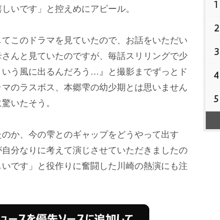
1
嬉しいです」と控えめにアピール。
2
てこのドラマを見ていたので、お話をいただい
3
母さんと見ていたのですが、毎話スリリングで少
ういう風に出るんだろう…』と撮影までずっとド
4
ラマのラスボス、本郷雫の幼少期とは思いません
5
に驚いたそう。
のか、今の雫とのギャップをどうやって出す
が自分なりに考えて演じさせていただきましたの
しいです」と役作りに奮闘した川崎の熱演にも注