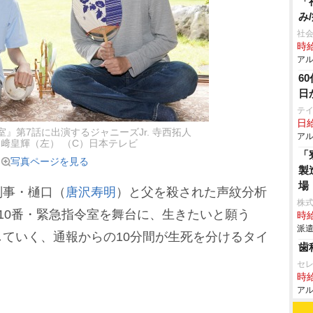
「
み
社会
時給
アル
6
日
テ
日給
室』第7話に出演するジャニーズJr. 寺西拓人
アル
﨑皇輝（左） （C）日本テレビ
「
写真ページを見る
製
場
事・樋口（
唐沢寿明
）と父を殺された声紋分析
株
110番・緊急指令室を舞台に、生きたいと願う
時給
派遣
ていく、通報からの10分間が生死を分けるタイ
歯
セ
時給
アル