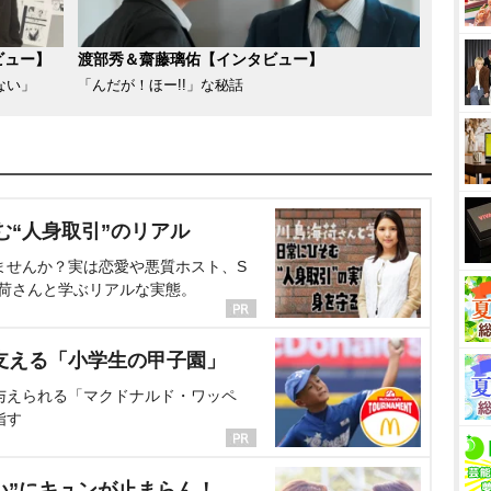
ビュー】
渡部秀＆齋藤璃佑【インタビュー】
ない」
「んだが！ほー!!」な秘話
む“人身取引”のリアル
ませんか？実は恋愛や悪質ホスト、S
海荷さんと学ぶリアルな実態。
支える「小学生の甲子園」
与えられる「マクドナルド・ワッペ
指す
い”にキュンが止まらん！