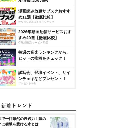
ル情報はDeview
漫画読み放題サブスクおすす
め11選【徹底比較】
オリコン顧客満足度ランキング
2026年動画配信サービスおす
すめ40選【徹底比較】
CS動画配信サービス20選
毎週の音楽ランキングから、
ヒットの推移をチェック！
試写会、登壇イベント、サイ
ンチェキなどプレゼント！
プレゼント特集
葉で一目瞭然の浸透力！味の
いに衝撃を受ける水とは