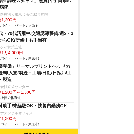
福祉調理スタッフ」無資格可/日勤の
/病院
医療法人報恩会 長吉総合病院
1,200円
バイト・パート / 大阪府
0代・70代活躍中/交通誘導警備/週2・3
からOK/研修中も手当有
イケイ株式会社
1万4,000円
バイト・パート / 東京都
寮完備」サーマルプリントヘッドの
造/即入寮/製造・工場/日勤/日払い/工
・製造
式会社京栄センター
1,200円～1,500円
社員 / 北海道
科助手/未経験OK・扶養内勤務OK
レナデンタルオフィス
1,300円
バイト・パート / 東京都