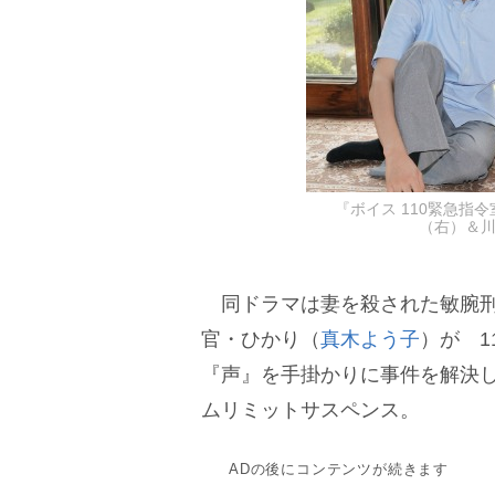
『ボイス 110緊急指令
（右）＆川
同ドラマは妻を殺された敏腕刑
官・ひかり（
真木よう子
）が 
『声』を手掛かりに事件を解決し
ムリミットサスペンス。
ADの後にコンテンツが続きます