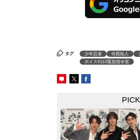
タグ
少年忍者
寺西拓人
ボイスII110緊急指令室
PIC