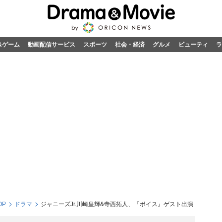
&ゲーム
動画配信サービス
スポーツ
社会・経済
グルメ
ビューティ
ラ
OP
ドラマ
ジャニーズJr.川崎皇輝&寺西拓人、『ボイス』ゲスト出演