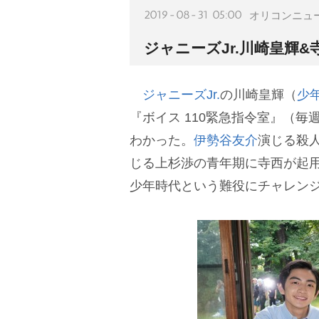
2019-08-31 05:00
オリコンニュ
ジャニーズJr.川崎皇輝
ジャニーズJr.
の川崎皇輝（
少
『ボイス 110緊急指令室』（毎
わかった。
伊勢谷友介
演じる殺
じる上杉渉の青年期に寺西が起
少年時代という難役にチャレン