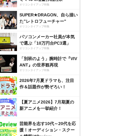
オリコンタイアップ特集
SUPER★DRAGON、自ら描い
た”レトロフューチャー”
オリコンタイアップ特集
パソコンメーカー社員が本気
で選ぶ「10万円台PC3選」
オリコンタイアップ特集
「別班のよう」腕時計で『VIV
ANT』の世界観再現
オリコンタイアップ特集
2026年7月夏ドラマも、注目
作＆話題作が勢ぞろい！
【夏アニメ2026】7月期夏の
新アニメを一挙紹介！
芸能界を志す10代～20代を応
援！オーディション・スクー