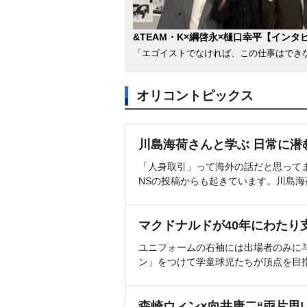
&TEAM・K×綱啓永×樋口幸平【インタ
「エゴイストでなければ、この仕事はでき
オリコントピックス
川島海荷さんと学ぶ 日常に潜
「人身取引」って海外の話だと思って
NSの投稿からも起きています。川島
マクドナルドが40年にわたり
ユニフォームの右袖には出場者のみに
ン」をつけて学童球児たちが頂点を目
森崎ウィン×向井康二“両片思