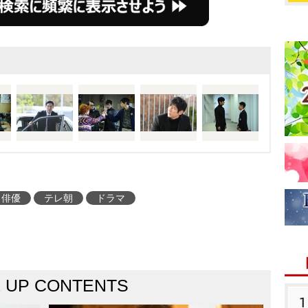
俳優
テレ朝
ドラマ
K UP CONTENTS
1