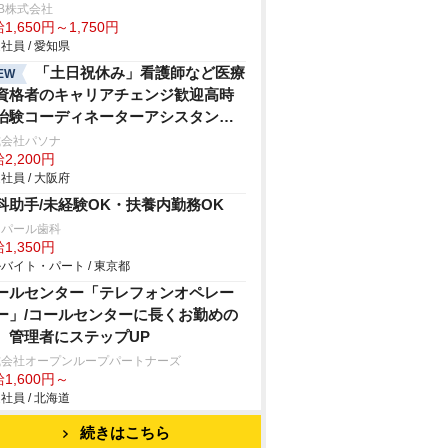
B株式会社
1,650円～1,750円
社員 / 愛知県
「土日祝休み」看護師など医療
EW
資格者のキャリアチェンジ歓迎高時
治験コーディネーターアシスタント
お仕事/未経験OK/残業なし
式会社パソナ
2,200円
社員 / 大阪府
科助手/未経験OK・扶養内勤務OK
島パール歯科
1,350円
バイト・パート / 東京都
ールセンター「テレフォンオペレー
ー」/コールセンターに長くお勤めの
、管理者にステップUP
式会社オープンループパートナーズ
1,600円～
社員 / 北海道
続きはこちら