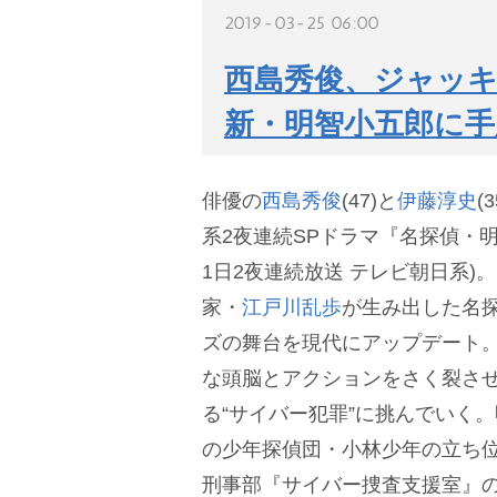
2019-03-25 06:00
西島秀俊、ジャッキ
新・明智小五郎に
俳優の
西島秀俊
(47)と
伊藤淳史
(
系2夜連続SPドラマ『名探偵・明
1日2夜連続放送 テレビ朝日系)
家・
江戸川乱歩
が生み出した名
ズの舞台を現代にアップデート
な頭脳とアクションをさく裂さ
る“サイバー犯罪”に挑んでいく
の少年探偵団・小林少年の立ち
刑事部『サイバー捜査支援室』の