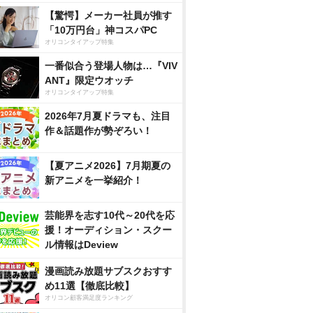
【驚愕】メーカー社員が推す
「10万円台」神コスパPC
オリコンタイアップ特集
一番似合う登場人物は…『VIV
ANT』限定ウオッチ
オリコンタイアップ特集
2026年7月夏ドラマも、注目
作＆話題作が勢ぞろい！
【夏アニメ2026】7月期夏の
新アニメを一挙紹介！
芸能界を志す10代～20代を応
援！オーディション・スクー
ル情報はDeview
漫画読み放題サブスクおすす
め11選【徹底比較】
オリコン顧客満足度ランキング