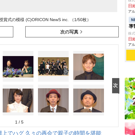
株式
日給
アル
模様 (C)ORICON NewS inc. （1/50枚）
N
導
次の写真
株式
日給
アル
1 / 5
と壇上でハグ 久々の再会で親子の時間を堪能