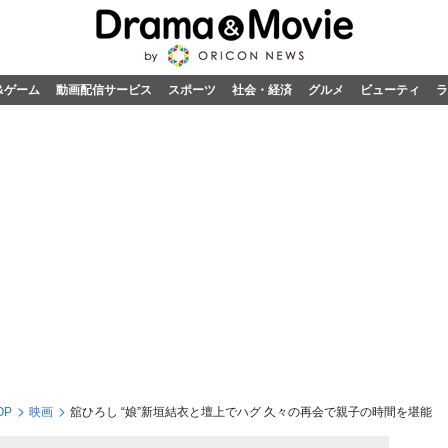
&ゲーム
動画配信サービス
スポーツ
社会・経済
グルメ
ビューティ
ラ
OP
映画
舘ひろし “娘”新垣結衣と壇上でハグ 久々の再会で親子の時間を堪能