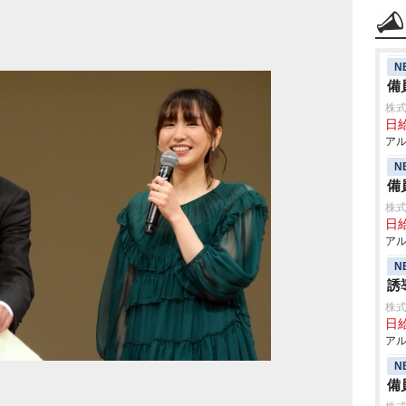
N
備
株式
日給
アル
N
備
株式
日給
アル
N
誘
株式
日給
アル
N
備