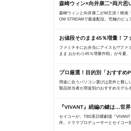
森崎ウィン×向井康二“両片思
森崎ウィンと向井康二がW主演！映画『（L
OM STREAMで最速配信。究極のピュ
お値段そのまま45％増量！フ
ファミチキにお弁当にアイスも!?ファ
まま おかわり45％増量作戦」が今夏
プロ厳選！目的別「おすすめP
用途に合うパソコン選びは意外と難し
製品担当者が用途別のおすすめモデル
『VIVANT』続編の鍵は…世
セイコーが、TBS系日曜劇場『VIVA
作。ドラマプロデューサーとセイコー