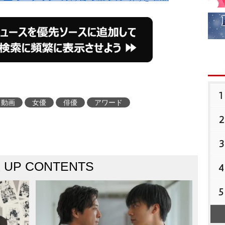
1
動画
女優
俳優
アワード
2
3
K UP CONTENTS
4
5