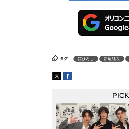
タグ
舘ひろし
新垣結衣
PIC