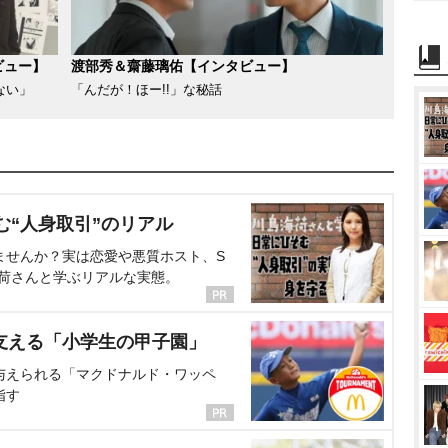
ビュー】
渡部秀＆齋藤璃佑【インタビュー】
ない」
「んだが！ほー!!」な秘話
む“人身取引”のリアル
ませんか？実は恋愛や悪質ホスト、S
海荷さんと学ぶリアルな実態。
支える「小学生の甲子園」
与えられる「マクドナルド・ワッペ
指す