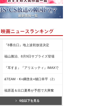
『8番出口』地上波初放送決定
福山雅治、8月9日サプライズ登場
『耳すま』『アリエッティ』IMAXで
&TEAM・K×綱啓永×樋口幸平（2）
福原遥＆出口夏希が予想で大興奮
6位以下を見る