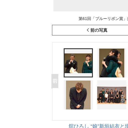
第61回「ブルーリボン賞」授賞式の
前の写真
舘ひろし “娘”新垣結衣