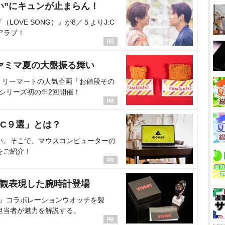
い”にキュンが止まらん！
OVE SONG）』が8／５よりJ:C
アラブ！
ァミマ夏の大盤振る舞い
ミリーマートの人気企画「お値段その
、シリーズ初の年2回開催！
C９選」とは？
い。そこで、マウスコンピューターの
をご紹介！
界観表現した腕時計登場
NT』コラボレーションウオッチを製
担当者が魅力を解説する。