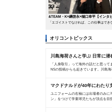
&TEAM・K×綱啓永×樋口幸平【インタ
「エゴイストでなければ、この仕事はでき
オリコントピックス
川島海荷さんと学ぶ 日常に潜
「人身取引」って海外の話だと思って
NSの投稿からも起きています。川島
マクドナルドが40年にわたり
ユニフォームの右袖には出場者のみに
ン」をつけて学童球児たちが頂点を目