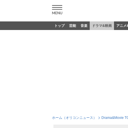
トップ
芸能
音楽
ドラマ&映画
アニメ
ホーム（オリコンニュース）
Drama&Movie T