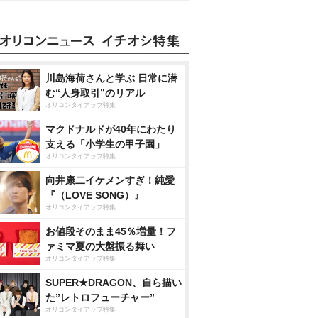
川島海荷さんと学ぶ 日常に潜
む“人身取引”のリアル
オリコンタイアップ特集
マクドナルドが40年にわたり
支える「小学生の甲子園」
オリコンタイアップ特集
向井康二イケメンすぎ！純愛
『（LOVE SONG）』
オリコンタイアップ特集
お値段そのまま45％増量！フ
ァミマ夏の大盤振る舞い
オリコンタイアップ特集
SUPER★DRAGON、自ら描い
た”レトロフューチャー”
オリコンタイアップ特集