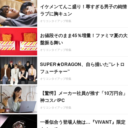
イケメンてんこ盛り！尊すぎる男子の純情
ラブに胸キュン
オリコンタイアップ特集
お値段そのまま45％増量！ファミマ夏の大
盤振る舞い
オリコンタイアップ特集
SUPER★DRAGON、自ら描いた”レトロ
フューチャー”
オリコンタイアップ特集
【驚愕】メーカー社員が推す「10万円台」
神コスパPC
オリコンタイアップ特集
一番似合う登場人物は…『VIVANT』限定