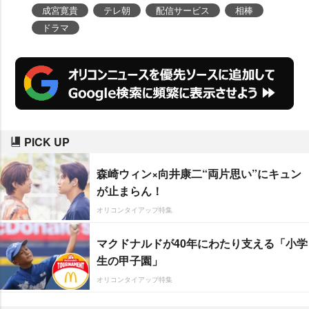
成宮寛貴
テレ朝
配信サービス
相棒
ドラマ
PICK UP
森崎ウィン×向井康二“両片思い”にキュン
が止まらん！
オリコンタイアップ特集
マクドナルドが40年にわたり支える「小学
生の甲子園」
オリコンタイアップ特集