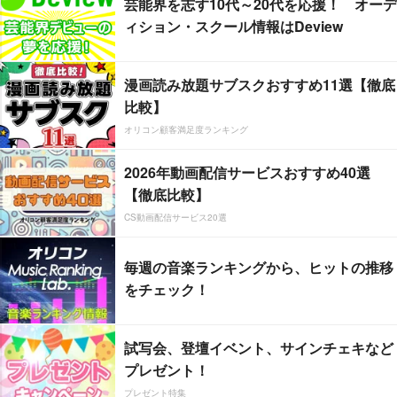
芸能界を志す10代～20代を応援！ オーデ
ィション・スクール情報はDeview
漫画読み放題サブスクおすすめ11選【徹底
比較】
オリコン顧客満足度ランキング
2026年動画配信サービスおすすめ40選
【徹底比較】
CS動画配信サービス20選
毎週の音楽ランキングから、ヒットの推移
をチェック！
試写会、登壇イベント、サインチェキなど
プレゼント！
プレゼント特集