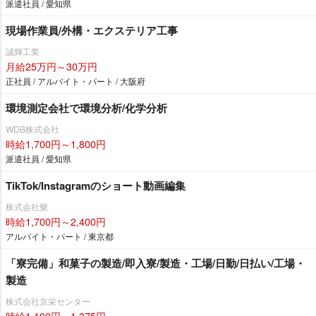
派遣社員 / 愛知県
現場作業員/外構・エクステリア工事
誠輝工業
月給25万円～30万円
正社員 / アルバイト・パート / 大阪府
環境測定会社で環境分析/化学分析
WDB株式会社
時給1,700円～1,800円
派遣社員 / 愛知県
TikTok/Instagramのショート動画編集
株式会社樂
時給1,700円～2,400円
アルバイト・パート / 東京都
「寮完備」和菓子の製造/即入寮/製造・工場/日勤/日払い/工場・
製造
株式会社京栄センター
時給1,100円～1,375円