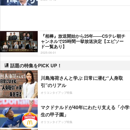
『相棒』放送開始から25年――CSテレ朝チ
ャンネルで25時間一挙放送決定【エピソー
ド一覧あり】
2025-06-01
話題の特集をPICK UP！
川島海荷さんと学ぶ 日常に潜む“人身取
引”のリアル
オリコンタイアップ特集
マクドナルドが40年にわたり支える「小学
生の甲子園」
オリコンタイアップ特集