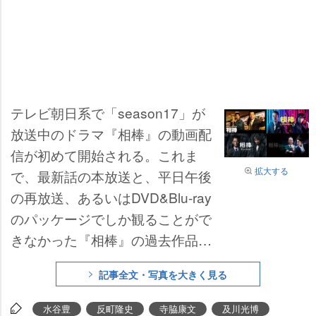
テレビ朝日系で「season17」が
放送中のドラマ『相棒』の動画配
信が初めて開始される。これま
拡大する
で、最新話の本放送と、平日午後
の再放送、あるいはDVD&Blu-ray
のパッケージでしか観ることがで
きなかった『相棒』の過去作品。
21日正午から「テレ朝動画」、
記事全文・写真を大きく見る
「AbemaTV」、「ビデオパス」
の3つのプラットフォームで。
水谷豊
反町隆史
寺脇康文
及川光博