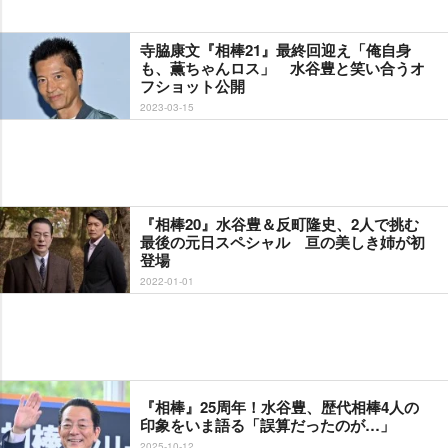
寺脇康文『相棒21』最終回迎え「俺自身
も、薫ちゃんロス」 水谷豊と笑い合うオ
フショット公開
2023-03-15
『相棒20』水谷豊＆反町隆史、2人で挑む
最後の元日スペシャル 亘の美しき姉が初
登場
2022-01-01
『相棒』25周年！水谷豊、歴代相棒4人の
印象をいま語る「誤算だったのが…」
2025-10-12