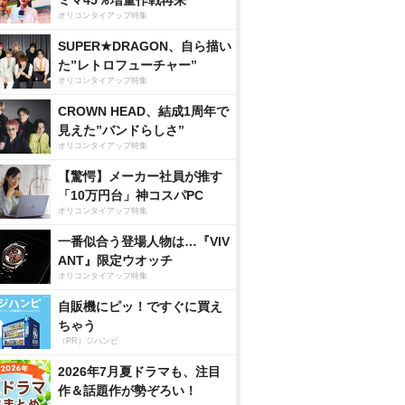
ミマ45％増量作戦再来
オリコンタイアップ特集
SUPER★DRAGON、自ら描い
た”レトロフューチャー”
オリコンタイアップ特集
CROWN HEAD、結成1周年で
見えた”バンドらしさ”
オリコンタイアップ特集
【驚愕】メーカー社員が推す
「10万円台」神コスパPC
オリコンタイアップ特集
一番似合う登場人物は…『VIV
ANT』限定ウオッチ
オリコンタイアップ特集
自販機にピッ！ですぐに買え
ちゃう
（PR）ジハンピ
2026年7月夏ドラマも、注目
作＆話題作が勢ぞろい！