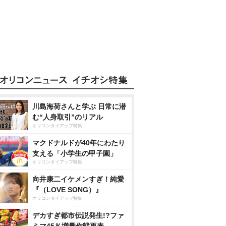
川島海荷さんと学ぶ 日常に潜
む“人身取引”のリアル
オリコンタイアップ特集
マクドナルドが40年にわたり
支える「小学生の甲子園」
オリコンタイアップ特集
向井康二イケメンすぎ！純愛
『（LOVE SONG）』
オリコンタイアップ特集
デカすぎ都市伝説発生!?ファ