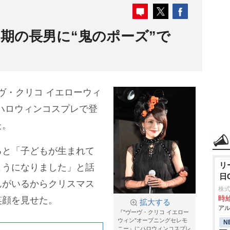
期の長男に“鬼のポーズ”で
」
ーヴ・クリコ イエローウィ
ハロウィンコスプレで登
た。
ると「子どもが生まれて
リ
ようになりました」と話
日
んがいるからクリスマス
株式
時給
笑顔を見せた。
拡大する
アル
『"ヴーヴ・クリコ イエロー
ウィン"オープニングセレモ
N
ニー』にハロウィンコスプレ