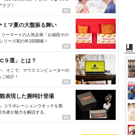
アラブ！
ァミマ夏の大盤振る舞い
ミリーマートの人気企画「お値段その
、シリーズ初の年2回開催！
C９選」とは？
い。そこで、マウスコンピューターの
をご紹介！
界観表現した腕時計登場
NT』コラボレーションウオッチを製
担当者が魅力を解説する。