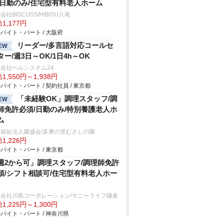
/日勤のみ/住宅型有料老人ホーム
会社BISCUSS/HIBISU八尾
1,177円
バイト・パート / 大阪府
リーダー/多言語対応コールセ
EW
ター/週3日～OK/1日4h～OK
会社ベルシステム24
1,550円～1,938円
バイト・パート / 契約社員 / 東京都
「未経験OK」調理スタッフ/調
EW
師免許必須/日勤のみ/特別養護老人ホ
ム
会福祉法人園盛会/多摩の里むさしの園
1,226円
バイト・パート / 東京都
週2から可」調理スタッフ/調理師免許
須/シフト相談可/住宅型有料老人ホー
式会社川島コーポレーション/サニーライフ鎌倉
1,225円～1,300円
バイト・パート / 神奈川県