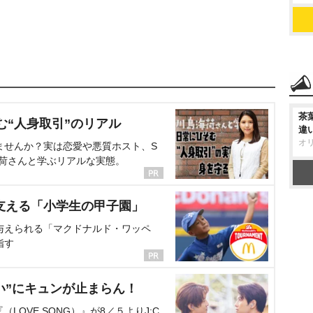
茶
む“人身取引”のリアル
違
オ
ませんか？実は恋愛や悪質ホスト、S
海荷さんと学ぶリアルな実態。
支える「小学生の甲子園」
与えられる「マクドナルド・ワッペ
指す
い”にキュンが止まらん！
OVE SONG）』が8／５よりJ:C