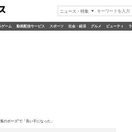
ニュース・特集
&ゲーム
動画配信サービス
スポーツ
社会・経済
グルメ
ビューティ
ラ
“鬼のポーズ”で「良い子になった」