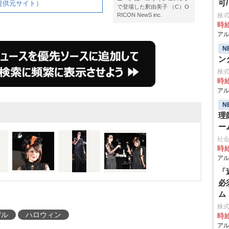
可
提供元サイト）
で登場した釈由美子 （C）O
RICON NewS inc.
株式
時給
アル
N
ン
株式
時給
アル
N
理
ー
社
時給
アル
「
必
ム
株
デル
ハロウィン
時給
アル