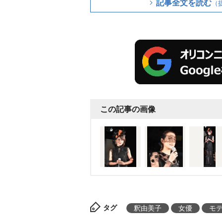
記事全文を読む
（
この記事の画像
タグ
釈由美子
女優
モ