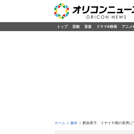
トップ
芸能
音楽
ドラマ&映画
アニメ
ホーム
趣味
釈由美子、イヤイヤ期の長男に