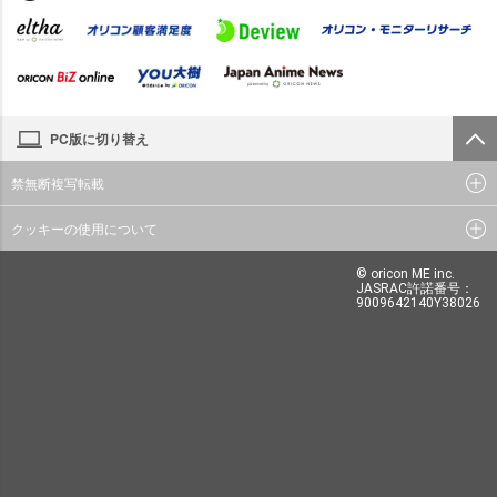
PC版に切り替え
禁無断複写転載
クッキーの使用について
© oricon ME inc.
JASRAC許諾番号：
9009642140Y38026