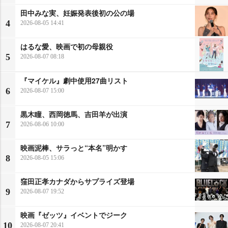
田中みな実、妊娠発表後初の公の場
4
2026-08-05 14:41
はるな愛、映画で初の母親役
5
2026-08-07 08:18
『マイケル』劇中使用27曲リスト
6
2026-08-07 15:00
黒木瞳、西岡徳馬、吉田羊が出演
7
2026-08-06 10:00
映画泥棒、サラっと“本名”明かす
8
2026-08-05 15:06
窪田正孝カナダからサプライズ登場
9
2026-08-07 19:52
映画『ゼッツ』イベントでジーク
10
2026-08-07 20:41