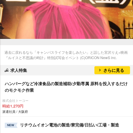
過去に戻れるなら「キャンパスライフを楽しみたい」と話した宮沢りえ=映画
『ルイスと不思議の時計』特別試写会イベント (C)ORICON NewS inc.
求人特集
さらに見る
ハンバーグなど冷凍食品の製造補助/夕勤専属 原料を投入するだけ
のモクモク作業
株式会社トーコー
時給1,270円
派遣社員 / 大阪府
リチウムイオン電池の製造/寮完備/日払い/工場・製造
NEW