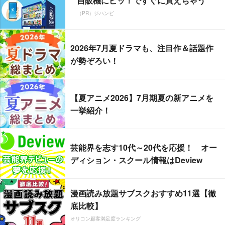
自販機にピッ！ですぐに買えちゃう
（PR）ジハンピ
2026年7月夏ドラマも、注目作＆話題作
が勢ぞろい！
【夏アニメ2026】7月期夏の新アニメを
一挙紹介！
芸能界を志す10代～20代を応援！ オー
ディション・スクール情報はDeview
漫画読み放題サブスクおすすめ11選【徹
底比較】
オリコン顧客満足度ランキング