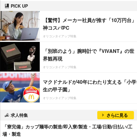
PICK UP
【驚愕】メーカー社員が推す「10万円台」
神コスパPC
オリコンタイアップ特集
「別班のよう」腕時計で『VIVANT』の世
界観再現
オリコンタイアップ特集
マクドナルドが40年にわたり支える「小学
生の甲子園」
オリコンタイアップ特集
求人特集
さらに見る
「寮完備」カップ麺等の製造/即入寮/製造・工場/日勤/日払い/工
場・製造