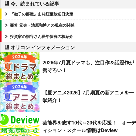
今、読まれている記事
『徹子の部屋』山村紅葉放送日決定
亜希 元夫・清原和博との現在の関係
投資家の桐谷さん長年保有の株紹介
オリコン インフォメーション
2026年7月夏ドラマも、注目作＆話題作が
勢ぞろい！
【夏アニメ2026】7月期夏の新アニメを一
挙紹介！
芸能界を志す10代～20代を応援！ オーデ
ィション・スクール情報はDeview