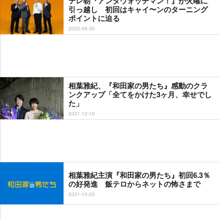
テレ朝『アンタウォッチマン！』が火曜に
引っ越し 初回はキャイ〜ンのターニング
ポイントに迫る
2022-08-30
相葉雅紀、『和田家の男たち』感動のクラ
ンクアップ「全てをかけた3ヶ月、幸せでし
た」
2021-12-10
相葉雅紀主演『和田家の男たち』初回6.3％
の好発進 飯テロからネットの怖さまで
2021-10-25