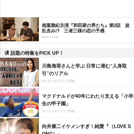
相葉雅紀主演『和田家の男たち』第2話 波
乱含み!? 三者三様の恋の予感
2021-10-29
話題の特集をPICK UP！
川島海荷さんと学ぶ 日常に潜む“人身取
引”のリアル
オリコンタイアップ特集
マクドナルドが40年にわたり支える「小学
生の甲子園」
オリコンタイアップ特集
向井康二イケメンすぎ！純愛『（LOVE S
ONG）』