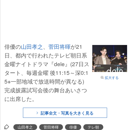
俳優の
山田孝之
、
菅田将暉
が21
日、都内で行われたテレビ朝日系
金曜ナイトドラマ『dele』(27日ス
タート、毎週金曜 後11:15～深0:1
拡大する
5※一部地域で放送時間が異なる)
完成披露試写会後の舞台あいさつ
に出席した。
記事全文・写真を大きく見る
山田孝之
菅田将暉
俳優
テレ朝