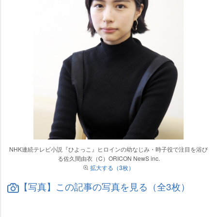
NHK連続テレビ小説『ひよっこ』ヒロインの幼なじみ・時子役で注目を浴び
る佐久間由衣（C）ORICON NewS inc.
拡大する（3枚）
【写真】この記事の写真を見る（全3枚）