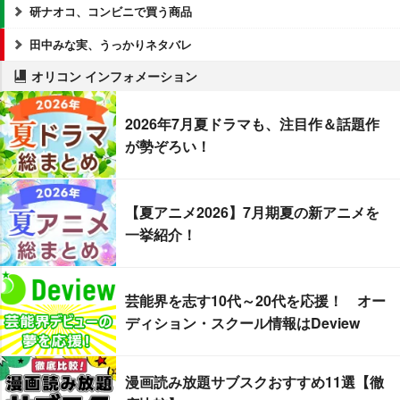
研ナオコ、コンビニで買う商品
田中みな実、うっかりネタバレ
オリコン インフォメーション
2026年7月夏ドラマも、注目作＆話題作
が勢ぞろい！
【夏アニメ2026】7月期夏の新アニメを
一挙紹介！
芸能界を志す10代～20代を応援！ オー
ディション・スクール情報はDeview
漫画読み放題サブスクおすすめ11選【徹