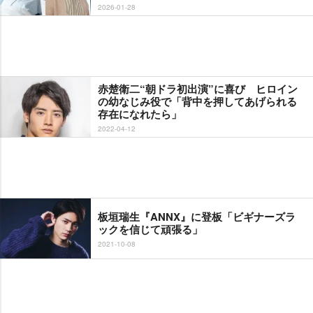
2026-01-28
赤楚衛二“朝ドラ初出演”に喜び ヒロイン
の幼なじみ役で「背中を押してあげられる
存在になれたら」
2022-04-12
板垣瑞生『ANNX』に登板「ビギナーズラ
ックを信じて頑張る」
2021-10-08