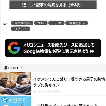
この記事の写真を見る（全3枚）
佐久間由衣
NHK
ドラマ
NHK朝ドラ
ひよっこ
PICK UP
イケメンてんこ盛り！尊すぎる男子の純情
ラブに胸キュン
オリコンタイアップ特集
自販機にピッ！ですぐに買えちゃう