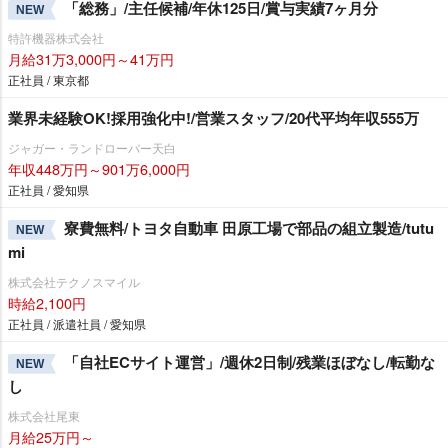
「総務」/主任候補/年休125日/賞与実績7ヶ月分
NEW
特許機器株式会社
月給31万3,000円～41万円
正社員 / 東京都
業界未経験OK!採用強化中!/営業スタッフ/20代平均年収555万
ジャガー・ランドローバー天白
年収448万円～901万6,000円
正社員 / 愛知県
寮費無料/トヨタ自動車 田原工場で部品の組立製造/tutu
NEW
mi
株式会社テクノスマイル
時給2,100円
正社員 / 派遣社員 / 愛知県
「自社ECサイト運営」/週休2日制/残業ほぼなし/転勤な
NEW
し
株式会社尾東
月給25万円～