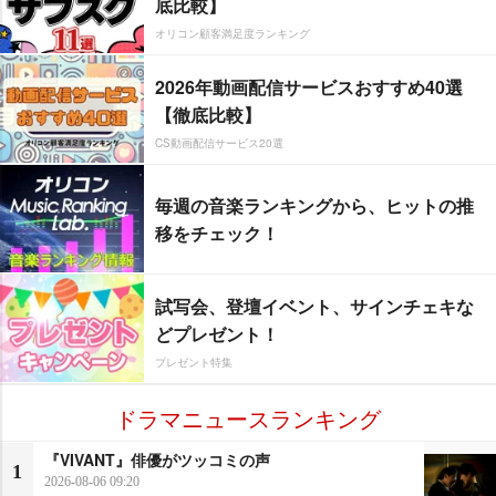
底比較】
オリコン顧客満足度ランキング
2026年動画配信サービスおすすめ40選
【徹底比較】
CS動画配信サービス20選
毎週の音楽ランキングから、ヒットの推
移をチェック！
試写会、登壇イベント、サインチェキな
どプレゼント！
プレゼント特集
ドラマニュースランキング
『VIVANT』俳優がツッコミの声
1
2026-08-06 09:20