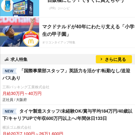
（PR）ジハンピ
マクドナルドが40年にわたり支える「小学
生の甲子園」
オリコンタイアップ特集
求人特集
さらに見る
「国際事業部スタッフ」英語力を活かす/転勤なし/送迎
NEW
バスあり
三和パッキング工業株式会社
月給30万円～40万円
正社員 / 大阪府
タイヤ製造スタッフ/未経験OK/賞与平均184万円/40歳以
NEW
下/キャリアUPで年収600万円以上へ/年間休日133日
横浜ゴム株式会社
月給20万7,100円～26万1,600円