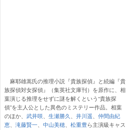
麻耶雄嵩氏の推理小説『貴族探偵』と続編『貴
族探偵対女探偵』（集英社文庫刊）を原作に、相
葉演じる推理をせずに謎を解くという“貴族探
偵”を主人公とした異色のミステリー作品。相葉
のほか、
武井咲
、
生瀬勝久
、
井川遥
、
仲間由紀
恵
、
滝藤賢一
、
中山美穂
、
松重豊
ら主演級キャス