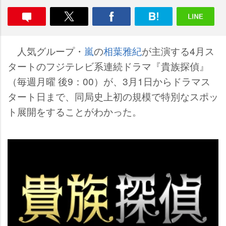
人気グループ・
嵐
の
相葉雅紀
が主演する4月ス
タートのフジテレビ系連続ドラマ『貴族探偵』
（毎週月曜 後9：00）が、3月1日からドラマス
タート日まで、同局史上初の規模で特別なスポッ
ト展開をすることがわかった。