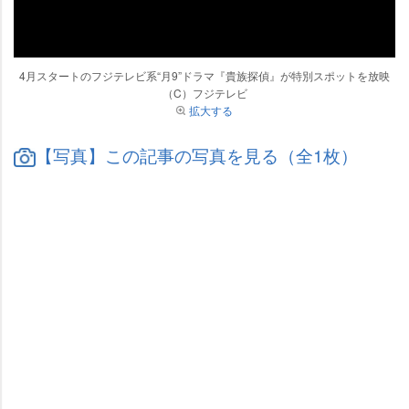
4月スタートのフジテレビ系“月9”ドラマ『貴族探偵』が特別スポットを放映
（C）フジテレビ
拡大する
【写真】この記事の写真を見る（全1枚）