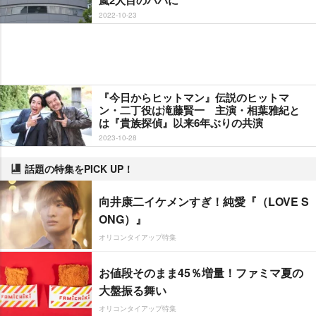
2022-10-23
『今日からヒットマン』伝説のヒットマ
ン・二丁役は滝藤賢一 主演・相葉雅紀と
は『貴族探偵』以来6年ぶりの共演
2023-10-28
話題の特集をPICK UP！
向井康二イケメンすぎ！純愛『（LOVE S
ONG）』
オリコンタイアップ特集
お値段そのまま45％増量！ファミマ夏の
大盤振る舞い
オリコンタイアップ特集