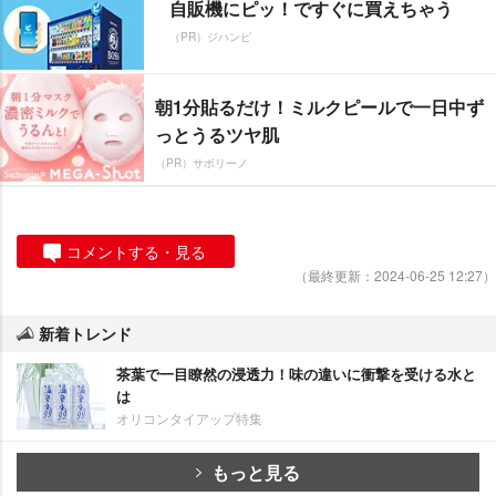
自販機にピッ！ですぐに買えちゃう
（PR）ジハンピ
朝1分貼るだけ！ミルクピールで一日中ず
っとうるツヤ肌
（PR）サボリーノ
コメントする・見る
（最終更新：2024-06-25 12:27）
新着トレンド
茶葉で一目瞭然の浸透力！味の違いに衝撃を受ける水と
は
オリコンタイアップ特集
もっと見る