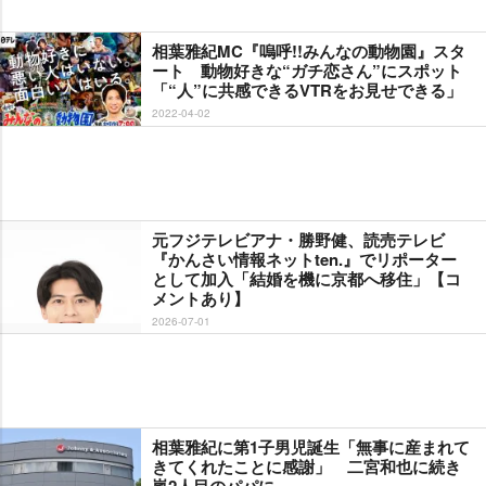
相葉雅紀MC『嗚呼!!みんなの動物園』スタ
ート 動物好きな“ガチ恋さん”にスポット
「“人”に共感できるVTRをお見せできる」
2022-04-02
元フジテレビアナ・勝野健、読売テレビ
『かんさい情報ネットten.』でリポーター
として加入「結婚を機に京都へ移住」【コ
メントあり】
2026-07-01
相葉雅紀に第1子男児誕生「無事に産まれて
きてくれたことに感謝」 二宮和也に続き
嵐2人目のパパに