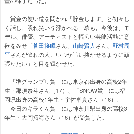
量の様子だった。
賞金の使い道を聞かれ「貯金します」と初々し
く話し、照れ笑いを浮かべる一幕も。今後は、モ
デル、俳優、アーティストと幅広い芸能活動に意
欲をみせ「
菅田将暉
さん、
山崎賢人
さん、
野村周
平
さんが憧れの人。いつか追い抜かせるように頑
張りたい」と目を輝かせた。
「準グランプリ賞」には東京都出身の高校2年
生・那須泰斗さん（17）、「SNOW賞」には福
岡県出身の高校1年生・宇佐卓真さん（16）、
「今日のキラくん賞」には神奈川県出身の高校3
年生・大岡拓海さん（18）が受賞した。