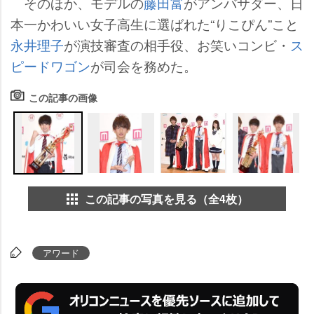
そのほか、モデルの
藤田富
がアンバサダー、日
本一かわいい女子高生に選ばれた“りこぴん”こと
永井理子
が演技審査の相手役、お笑いコンビ・
ス
ピードワゴン
が司会を務めた。
この記事の画像
この記事の写真を見る（全4枚）
アワード