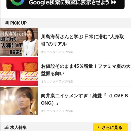
PICK UP
川島海荷さんと学ぶ 日常に潜む“人身取
引”のリアル
オリコンタイアップ特集
お値段そのまま45％増量！ファミマ夏の大
盤振る舞い
オリコンタイアップ特集
向井康二イケメンすぎ！純愛『（LOVE S
ONG）』
オリコンタイアップ特集
求人特集
さらに見る