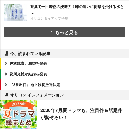
茶葉で一目瞭然の浸透力！味の違いに衝撃を受ける水と
は
オリコンタイアップ特集
もっと見る
今、読まれている記事
戸塚純貴、結婚を発表
及川光博が結婚を発表
『8番出口』地上波初放送決定
オリコン インフォメーション
2026年7月夏ドラマも、注目作＆話題作
が勢ぞろい！