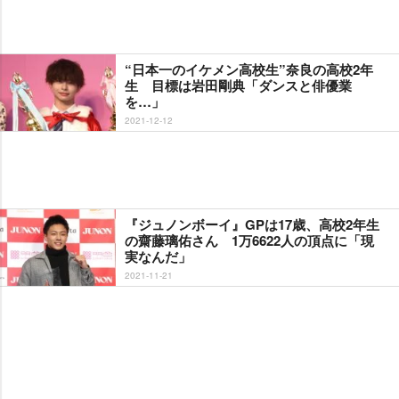
“日本一のイケメン高校生”奈良の高校2年
生 目標は岩田剛典「ダンスと俳優業
を…」
2021-12-12
『ジュノンボーイ』GPは17歳、高校2年生
の齋藤璃佑さん 1万6622人の頂点に「現
実なんだ」
2021-11-21