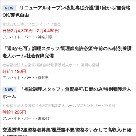
リニューアルオープン/夜勤専従介護/週1回から/無資格
NEW
OK/髪色自由
株式会社日本アメニティライフ協会
日給2万4,375円～2万4,465円
アルバイト・パート / 神奈川県
「週3から可」調理スタッフ/調理師免許必須/午前のみ/特別養護
老人ホーム/社会保障完備
社会福祉法人志楽園福祉会/特別養護老人ホーム 藤岡の楽園
時給1,190円
アルバイト・パート / 愛知県
「福祉調理スタッフ」無資格可/日勤のみ/特別養護老人
NEW
ホーム
社会福祉法人長淵福祉会/特別養護老人ホーム 第2カントリービラ青梅
時給1,226円
アルバイト・パート / 東京都
交通誘導2級資格者募集/履歴書不要/資格をいかして高収入/日給