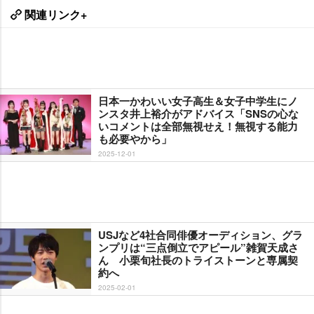
関連リンク+
日本一かわいい女子高生＆女子中学生にノ
ンスタ井上裕介がアドバイス「SNSの心な
いコメントは全部無視せえ！無視する能力
も必要やから」
2025-12-01
USJなど4社合同俳優オーディション、グラ
ンプリは“三点倒立でアピール”雑賀天成さ
ん 小栗旬社長のトライストーンと専属契
約へ
2025-02-01