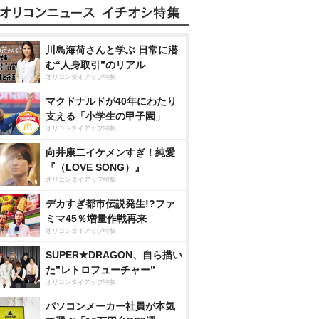
川島海荷さんと学ぶ 日常に潜
む“人身取引”のリアル
オリコンタイアップ特集
マクドナルドが40年にわたり
支える「小学生の甲子園」
オリコンタイアップ特集
向井康二イケメンすぎ！純愛
『（LOVE SONG）』
オリコンタイアップ特集
デカすぎ都市伝説発生!?ファ
ミマ45％増量作戦再来
オリコンタイアップ特集
SUPER★DRAGON、自ら描い
た”レトロフューチャー”
オリコンタイアップ特集
パソコンメーカー社員が本気