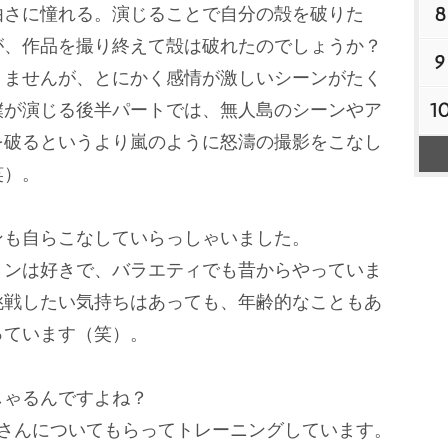
8
由さに憧れる。演じることで自分の殻を破りた
が、作品を撮り終えて殻は破れたのでしょうか？
9
りませんが、とにかく感情が激しいシーンがたく
1
僕が演じる後半パートでは、無人島のシーンやア
を破るというより嵐のように怒濤の撮影をこなし
笑）。
ンも自らこなしていらっしゃいました。
ョンは好きで、バラエティでも昔からやっていま
挑戦したい気持ちはあっても、年齢的なこともあ
っています（笑）。
しゃるんですよね？
ーさんについてもらってトレーニングしています。