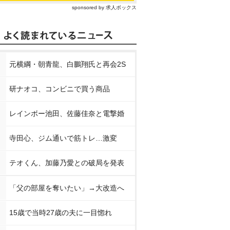
sponsored by 求人ボックス
元横綱・朝青龍、白鵬翔氏と再会2S
研ナオコ、コンビニで買う商品
レインボー池田、佐藤佳奈と電撃婚
寺田心、ジム通いで筋トレ…激変
テオくん、加藤乃愛との破局を発表
「父の部屋を奪いたい」→大改造へ
15歳で当時27歳の夫に一目惚れ