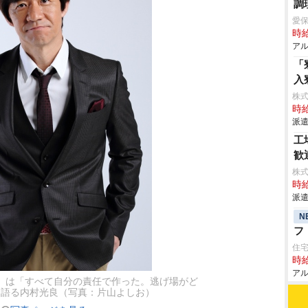
調
愛保
時給
アル
「
入
株
時給
派遣
工
歓
株
時給
派遣
N
フ
住
時給
アル
』は「すべて自分の責任で作った。逃げ場がど
と語る内村光良（写真：片山よしお）