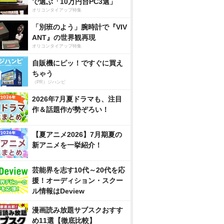
で選ぶ「10万円台PC3選」
オリコンタイアップ特集
「別班のよう」腕時計で『VIV
ANT』の世界観再現
オリコンタイアップ特集
自販機にピッ！ですぐに買え
ちゃう
（PR）ジハンピ
2026年7月夏ドラマも、注目
作＆話題作が勢ぞろい！
【夏アニメ2026】7月期夏の
新アニメを一挙紹介！
芸能界を志す10代～20代を応
援！オーディション・スクー
ル情報はDeview
漫画読み放題サブスクおすす
め11選【徹底比較】