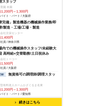
理スタッフ
育園 本園
1,200円～1,300円
バイト・パート / 大阪府
寮完備」製造機器の機械操作業務/即
寮/製造・工場/工場・製造
式会社京栄センター
1,400円
社員 / 神奈川県
場内での機械操作スタッフ/未経験大
迎 高時給×交替勤務!土日祝休み
式会社トーコー
1,500円
社員 / 大阪府
無資格可の調理師/調理スタッ
EW
宅型有料老人ホームかざぐるま名東
1,200円～1,300円
バイト・パート / 愛知県
続きはこちら