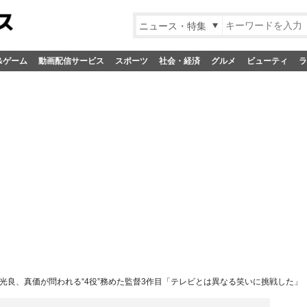
ニュース・特集
&ゲーム
動画配信サービス
スポーツ
社会・経済
グルメ
ビューティ
ラ
光良、真価が問われる“4役”務めた監督3作目「テレビとは異なる笑いに挑戦した」