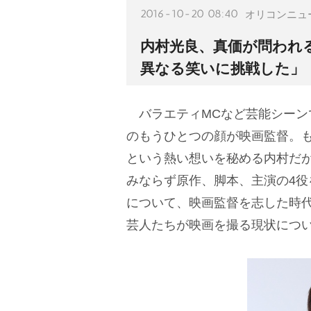
2016-10-20 08:40
オリコンニュ
内村光良、真価が問われる
異なる笑いに挑戦した」
バラエティMCなど芸能シーン
のもうひとつの顔が映画監督。
という熱い想いを秘める内村だ
みならず原作、脚本、主演の4
について、映画監督を志した時
芸人たちが映画を撮る現状につ