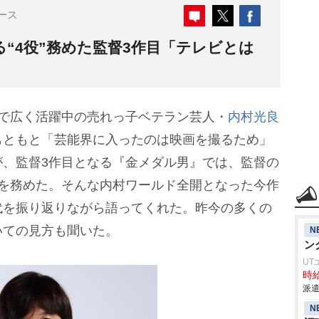
ース
“4役”務めた監督3作目「テレビとは
で広く活躍中の売れっ子ベテラン芸人・
内村光良
もともと「芸能界に入ったのは映画を撮るため」
が、監督3作目となる『金メダル男』では、監督の
役を務めた。そんな内村ワールド全開となった今作
代を振り返りながら語ってくれた。昨今の多くの
いての見方も聞いた。
N
ン
UT
時給
派遣
N