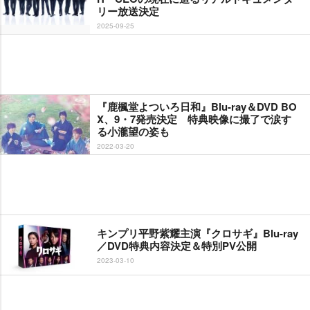
リー放送決定
2025-09-25
『鹿楓堂よついろ日和』Blu-ray＆DVD BO
X、9・7発売決定 特典映像に撮了で涙す
る小瀧望の姿も
2022-03-20
キンプリ平野紫耀主演『クロサギ』Blu-ray
／DVD特典内容決定＆特別PV公開
2023-03-10