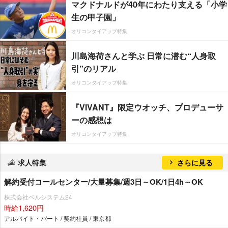
マクドナルドが40年にわたり支える「小学
生の甲子園」
オリコンタイアップ特集
川島海荷さんと学ぶ 日常に潜む“人身取
引”のリアル
オリコンタイアップ特集
『VIVANT』限定ウオッチ、プロデューサ
ーの感想は
オリコンタイアップ特集
求人特集
さらに見る
解約受付コールセンター/大量募集/週3日～OK/1日4h～OK
株式会社ベルシステム24
時給1,620円
アルバイト・パート / 契約社員 / 東京都