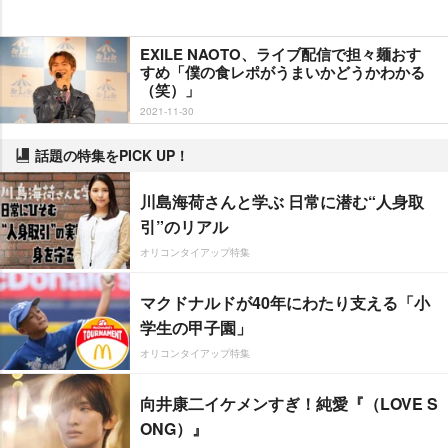
EXILE NAOTO、ライブ配信で担々麺おす
すめ「僕の食レポがうまいかどうかわかる
（笑）」
2021-11-30
話題の特集をPICK UP！
川島海荷さんと学ぶ 日常に潜む“人身取
引”のリアル
オリコンタイアップ特集
マクドナルドが40年にわたり支える「小
学生の甲子園」
オリコンタイアップ特集
向井康二イケメンすぎ！純愛『（LOVE S
ONG）』