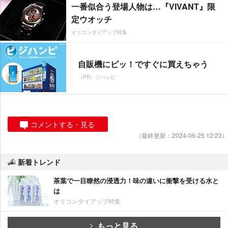
一番似合う登場人物は…『VIVANT』限
定ウオッチ
オリコンタイアップ特集
自販機にピッ！ですぐに買えちゃう
（PR）ジハンピ
コメントする・見る
（最終更新：2024-06-25 12:23）
新着トレンド
茶葉で一目瞭然の浸透力！味の違いに衝撃を受ける水と
は
オリコンタイアップ特集
もっと見る