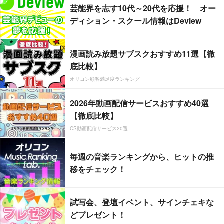
芸能界を志す10代～20代を応援！ オー
ディション・スクール情報はDeview
漫画読み放題サブスクおすすめ11選【徹
底比較】
オリコン顧客満足度ランキング
2026年動画配信サービスおすすめ40選
【徹底比較】
CS動画配信サービス20選
毎週の音楽ランキングから、ヒットの推
移をチェック！
試写会、登壇イベント、サインチェキな
どプレゼント！