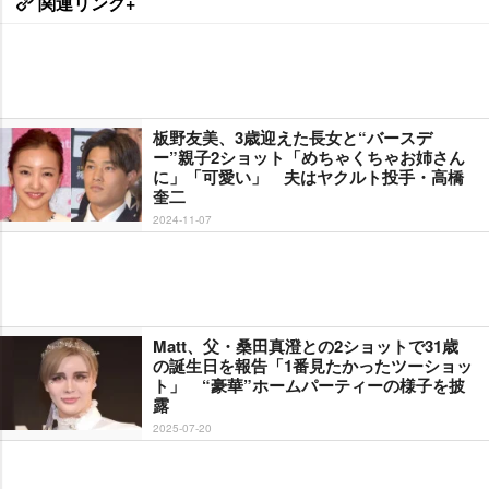
関連リンク+
板野友美、3歳迎えた長女と“バースデ
ー”親子2ショット「めちゃくちゃお姉さん
に」「可愛い」 夫はヤクルト投手・高橋
奎二
2024-11-07
Matt、父・桑田真澄との2ショットで31歳
の誕生日を報告「1番見たかったツーショッ
ト」 “豪華”ホームパーティーの様子を披
露
2025-07-20