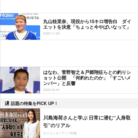
丸山桂里奈、現役から15キロ増告白 ダイ
エットを決意「ちょっと今やばいなって」
2025-11-26
はなわ、菅野智之＆戸郷翔征らとの釣りシ
ョット公開 「何釣れたのか」「すごいメ
ンバー」と反響
2026-02-04
話題の特集をPICK UP！
川島海荷さんと学ぶ 日常に潜む“人身取
引”のリアル
オリコンタイアップ特集