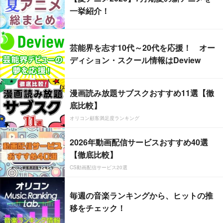
一挙紹介！
芸能界を志す10代～20代を応援！ オー
ディション・スクール情報はDeview
漫画読み放題サブスクおすすめ11選【徹
底比較】
オリコン顧客満足度ランキング
2026年動画配信サービスおすすめ40選
【徹底比較】
CS動画配信サービス20選
毎週の音楽ランキングから、ヒットの推
移をチェック！