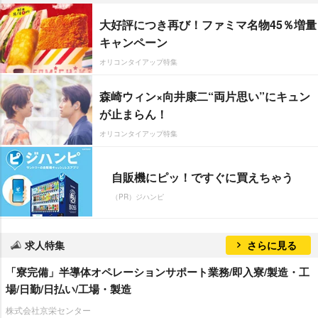
大好評につき再び！ファミマ名物45％増量
キャンペーン
オリコンタイアップ特集
森崎ウィン×向井康二“両片思い”にキュン
が止まらん！
オリコンタイアップ特集
自販機にピッ！ですぐに買えちゃう
（PR）ジハンピ
求人特集
さらに見る
「寮完備」半導体オペレーションサポート業務/即入寮/製造・工
場/日勤/日払い/工場・製造
株式会社京栄センター