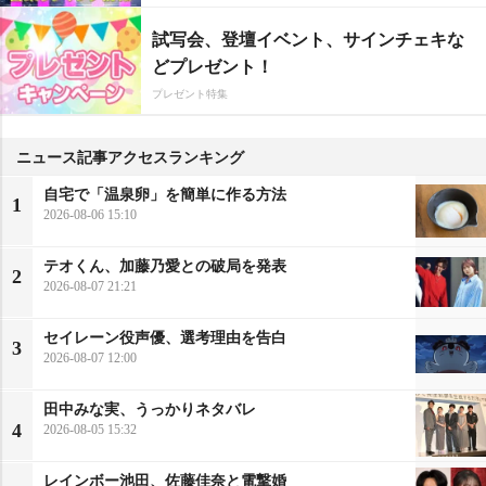
試写会、登壇イベント、サインチェキな
どプレゼント！
プレゼント特集
ニュース記事アクセスランキング
自宅で「温泉卵」を簡単に作る方法
1
2026-08-06 15:10
テオくん、加藤乃愛との破局を発表
2
2026-08-07 21:21
セイレーン役声優、選考理由を告白
3
2026-08-07 12:00
田中みな実、うっかりネタバレ
4
2026-08-05 15:32
レインボー池田、佐藤佳奈と電撃婚