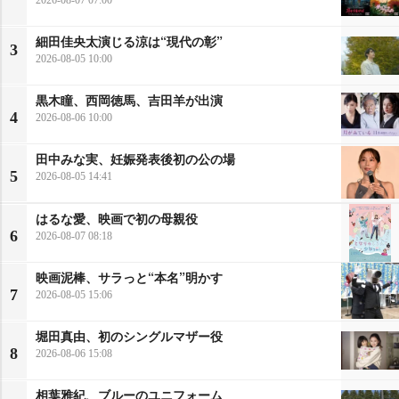
細田佳央太演じる涼は“現代の彰”
3
2026-08-05 10:00
黒木瞳、西岡徳馬、吉田羊が出演
4
2026-08-06 10:00
田中みな実、妊娠発表後初の公の場
5
2026-08-05 14:41
はるな愛、映画で初の母親役
6
2026-08-07 08:18
映画泥棒、サラっと“本名”明かす
7
2026-08-05 15:06
堀田真由、初のシングルマザー役
8
2026-08-06 15:08
相葉雅紀、ブルーのユニフォーム