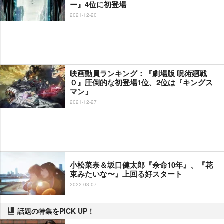
ー』4位に初登場
2021-12-20
映画動員ランキング：『劇場版 呪術廻戦
０』圧倒的な初登場1位、2位は『キングス
マン』
2021-12-27
小松菜奈＆坂口健太郎『余命10年』、『花
束みたいな〜』上回る好スタート
2022-03-07
話題の特集をPICK UP！