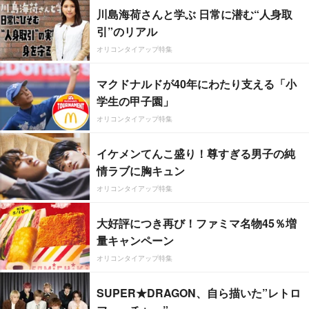
川島海荷さんと学ぶ 日常に潜む“人身取
引”のリアル
オリコンタイアップ特集
マクドナルドが40年にわたり支える「小
学生の甲子園」
オリコンタイアップ特集
イケメンてんこ盛り！尊すぎる男子の純
情ラブに胸キュン
オリコンタイアップ特集
大好評につき再び！ファミマ名物45％増
量キャンペーン
オリコンタイアップ特集
SUPER★DRAGON、自ら描いた”レトロ