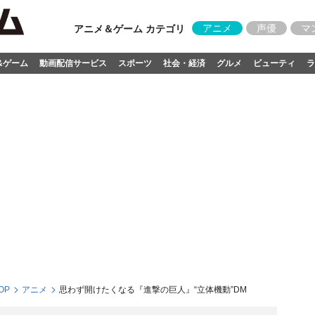
アニメ
声優
マ
アニメ＆ゲーム カテゴリ
&ゲーム
動画配信サービス
スポーツ
社会・経済
グルメ
ビューティ
ラ
OP
アニメ
思わず開けたくなる『進撃の巨人』“立体機動”DM