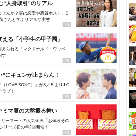
む“人身取引”のリアル
ませんか？実は恋愛や悪質ホスト、S
海荷さんと学ぶリアルな実態。
支える「小学生の甲子園」
与えられる「マクドナルド・ワッペ
指す
い”にキュンが止まらん！
OVE SONG）』が8／５よりJ:C
アラブ！
ァミマ夏の大盤振る舞い
ミリーマートの人気企画「お値段その
、シリーズ初の年2回開催！