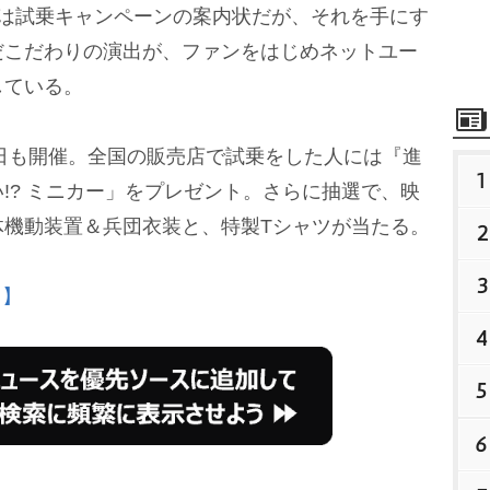
かは試乗キャンペーンの案内状だが、それを手にす
だこだわりの演出が、ファンをはじめネットユー
している。
日も開催。全国の販売店で試乗をした人には『進
1
!? ミニカー」をプレゼント。さらに抽選で、映
体機動装置＆兵団衣装と、特製Tシャツが当たる。
2
3
ト】
4
5
6