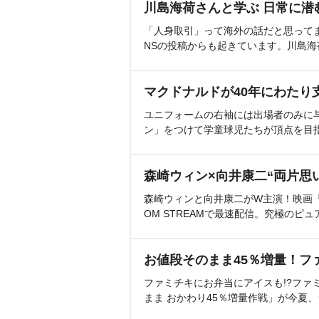
川島海荷さんと学ぶ 日常に潜
「人身取引」って海外の話だと思って
NSの投稿からも起きています。川島
マクドナルドが40年にわたり
ユニフォームの右袖には出場者のみに
ン」をつけて学童球児たちが頂点を目
森崎ウィン×向井康二“両片思
森崎ウィンと向井康二がW主演！映画『（L
OM STREAMで最速配信。究極のピュ
お値段そのまま45％増量！フ
ファミチキにお弁当にアイスも!?ファ
まま おかわり45％増量作戦」が今夏