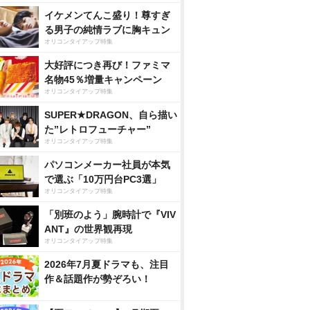
イケメンてんこ盛り！尊すぎ
る男子の純情ラブに胸キュン
オリコンタイアップ特集
大好評につき再び！ファミマ
名物45％増量キャンペーン
オリコンタイアップ特集
SUPER★DRAGON、自ら描い
た”レトロフューチャー”
オリコンタイアップ特集
パソコンメーカー社員が本気
で選ぶ「10万円台PC3選」
オリコンタイアップ特集
「別班のよう」腕時計で『VIV
ANT』の世界観再現
オリコンタイアップ特集
2026年7月夏ドラマも、注目
作＆話題作が勢ぞろい！