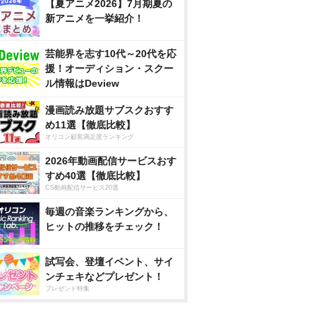
【夏アニメ2026】7月期夏の
新アニメを一挙紹介！
芸能界を志す10代～20代を応
援！オーディション・スクー
ル情報はDeview
漫画読み放題サブスクおすす
め11選【徹底比較】
オリコン顧客満足度ランキング
2026年動画配信サービスおす
すめ40選【徹底比較】
CS動画配信サービス20選
毎週の音楽ランキングから、
ヒットの推移をチェック！
試写会、登壇イベント、サイ
ンチェキなどプレゼント！
プレゼント特集