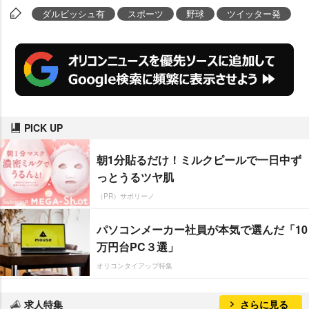
ダルビッシュ有
スポーツ
野球
ツイッター発
PICK UP
朝1分貼るだけ！ミルクピールで一日中ず
っとうるツヤ肌
（PR）サボリーノ
パソコンメーカー社員が本気で選んだ「10
万円台PC３選」
オリコンタイアップ特集
求人特集
さらに見る