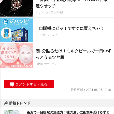
定ウオッチ
オリコンタイアップ特集
自販機にピッ！ですぐに買えちゃう
（PR）ジハンピ
朝1分貼るだけ！ミルクピールで一日中ず
っとうるツヤ肌
（PR）サボリーノ
コメントする・見る
（最終更新：2024-06-25 12:16）
新着トレンド
茶葉で一目瞭然の浸透力！味の違いに衝撃を受ける水と