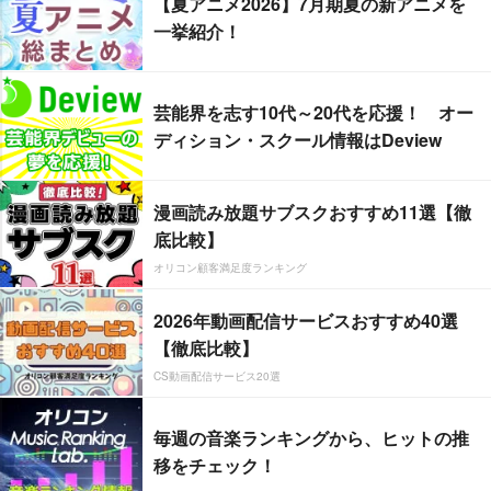
【夏アニメ2026】7月期夏の新アニメを
一挙紹介！
芸能界を志す10代～20代を応援！ オー
ディション・スクール情報はDeview
漫画読み放題サブスクおすすめ11選【徹
底比較】
オリコン顧客満足度ランキング
2026年動画配信サービスおすすめ40選
【徹底比較】
CS動画配信サービス20選
毎週の音楽ランキングから、ヒットの推
移をチェック！