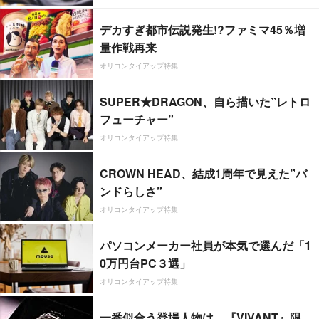
デカすぎ都市伝説発生!?ファミマ45％増
量作戦再来
オリコンタイアップ特集
SUPER★DRAGON、自ら描いた”レトロ
フューチャー”
オリコンタイアップ特集
CROWN HEAD、結成1周年で見えた”バ
ンドらしさ”
オリコンタイアップ特集
パソコンメーカー社員が本気で選んだ「1
0万円台PC３選」
オリコンタイアップ特集
一番似合う登場人物は…『VIVANT』限