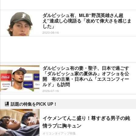
ダルビッシュ有、MLB“野茂英雄さん超
え”達成し心境語る「改めて偉大さを感じま
した」
2023-08-16
ダルビッシュ有の妻・聖子、日本で過ごす
「ダルビッシュ家の夏休み」オフショを公
開 有の古巣・日本ハム「エスコンフィー
ルド」も訪問
2026-07-16
話題の特集をPICK UP！
イケメンてんこ盛り！尊すぎる男子の純
情ラブに胸キュン
オリコンタイアップ特集