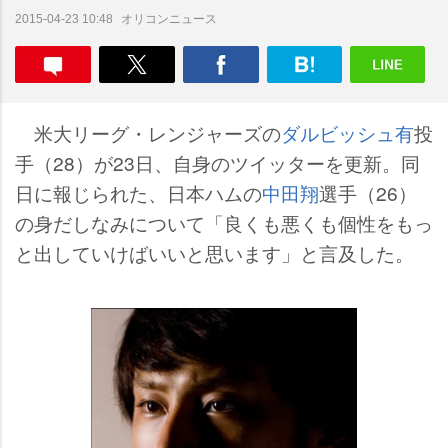
オリコンニュース
2015-04-23 10:48
米大リーグ・レンジャーズの
ダルビッシュ有
投
手（28）が23日、自身のツイッターを更新。同
日に報じられた、日本ハムの
中田翔
選手（26）
の身だしなみについて「良くも悪くも個性をもっ
と出していけばいいと思います」と言及した。