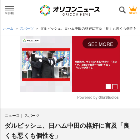
ホーム
スポーツ
ダルビッシュ、日ハム中田の格好に言及「良くも悪くも個性を」
SEE MORE
Powered by 
GliaStudios
M
ニュース
スポーツ
u
t
ダルビッシュ、日ハム中田の格好に言及「良
e
くも悪くも個性を」