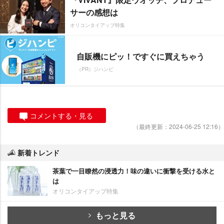
サーの感想は
オリコンタイアップ特集
自販機にピッ！ですぐに買えちゃう
（PR）ジハンピ
コメントする・見る
（最終更新：2024-06-25 12:16）
新着トレンド
茶葉で一目瞭然の浸透力！味の違いに衝撃を受ける水と
は
オリコンタイアップ特集
もっと見る