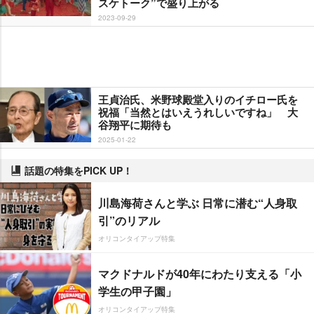
スケトーク”で盛り上がる
2023-09-29
王貞治氏、米野球殿堂入りのイチロー氏を
祝福「当然とはいえうれしいですね」 大
谷翔平に期待も
2025-01-22
話題の特集をPICK UP！
川島海荷さんと学ぶ 日常に潜む“人身取
引”のリアル
オリコンタイアップ特集
マクドナルドが40年にわたり支える「小
学生の甲子園」
オリコンタイアップ特集