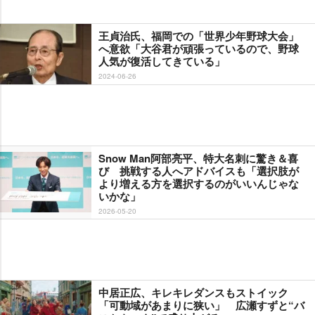
王貞治氏、福岡での「世界少年野球大会」
へ意欲「大谷君が頑張っているので、野球
人気が復活してきている」
2024-06-26
Snow Man阿部亮平、特大名刺に驚き＆喜
び 挑戦する人へアドバイスも「選択肢が
より増える方を選択するのがいいんじゃな
いかな」
2026-05-20
中居正広、キレキレダンスもストイック
「可動域があまりに狭い」 広瀬すずと“バ