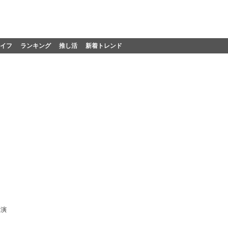
イフ
ランキング
推し活
新着トレンド
出演