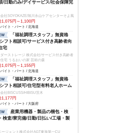
須/日勤のみ/デイサービス/社会保障完
会社SOYOKAZE/旭川永山ケアセンターそよ風
1,075円～1,100円
バイト・パート / 北海道
「福祉調理スタッフ」無資格
EW
/シフト相談可/サービス付き高齢者向
住宅
ダーストレージ 株式会社/サービス付き高齢者
住宅 うるおいの家 芸術の森
1,075円～1,155円
バイト・パート / 北海道
「福祉調理スタッフ」無資格
EW
/シフト相談可/住宅型有料老人ホーム
会社BISCUSS/HIBISU茨木
1,177円
バイト・パート / 大阪府
産業用機器・製品の梱包・検
EW
・検査/寮完備/日勤/日払い/工場・製
エージェント株式会社AGT東海第一CU