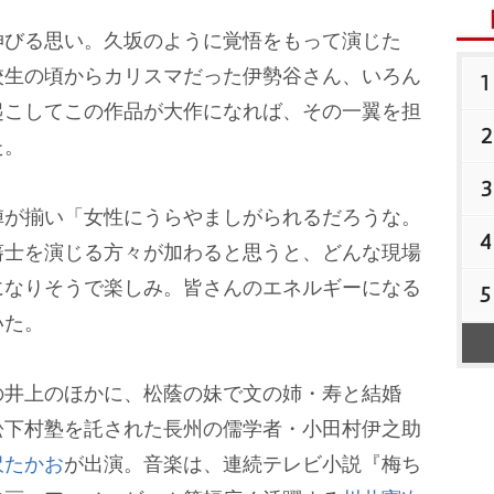
びる思い。久坂のように覚悟をもって演じた
校生の頃からカリスマだった伊勢谷さん、いろん
1
起こしてこの作品が大作になれば、その一翼を担
2
た。
3
が揃い「女性にうらやましがられるだろうな。
4
藩士を演じる方々が加わると思うと、どんな現場
になりそうで楽しみ。皆さんのエネルギーになる
5
いた。
井上のほかに、松蔭の妹で文の姉・寿と結婚
松下村塾を託された長州の儒学者・小田村伊之助
沢たかお
が出演。音楽は、連続テレビ小説『梅ち