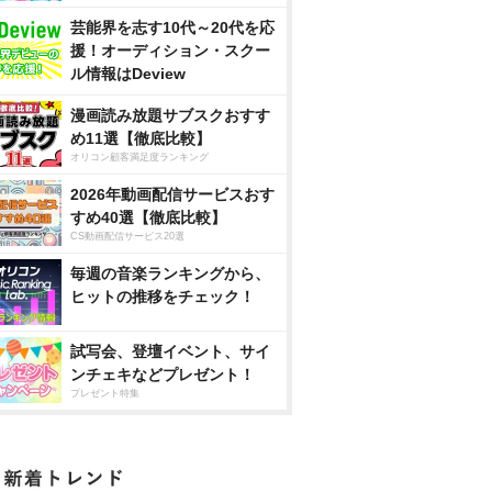
芸能界を志す10代～20代を応
援！オーディション・スクー
ル情報はDeview
漫画読み放題サブスクおすす
め11選【徹底比較】
オリコン顧客満足度ランキング
2026年動画配信サービスおす
すめ40選【徹底比較】
CS動画配信サービス20選
毎週の音楽ランキングから、
ヒットの推移をチェック！
試写会、登壇イベント、サイ
ンチェキなどプレゼント！
プレゼント特集