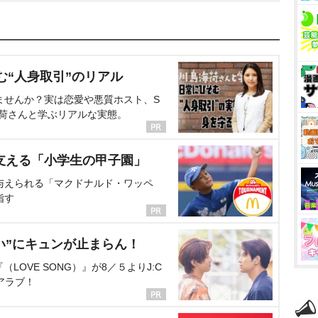
む“人身取引”のリアル
ませんか？実は恋愛や悪質ホスト、S
海荷さんと学ぶリアルな実態。
支える「小学生の甲子園」
与えられる「マクドナルド・ワッペ
指す
い”にキュンが止まらん！
OVE SONG）』が8／５よりJ:C
アラブ！