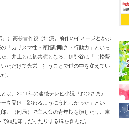
時給
派遣
伝』に高杉晋作役で出演。前作のイメージとかぶ
蔭の「カリスマ性・頭脳明晰さ・行動力」といっ
れた。井上とは初共演となる。伊勢谷は「（松蔭
をいただけて光栄。狂うことで世の中を変えてい
んだ。
は、2011年の連続テレビ小説『おひさま』
ァーを受け「跳ねるようにうれしかった」とい
次郎』（同局）で主人公の青年期を演じたり、東
ンで顔見知りだったりする縁を喜んだ。