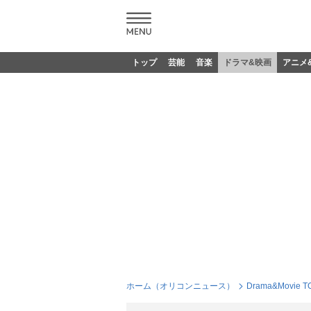
トップ
芸能
音楽
ドラマ&映画
アニメ
ホーム（オリコンニュース）
Drama&Movie T