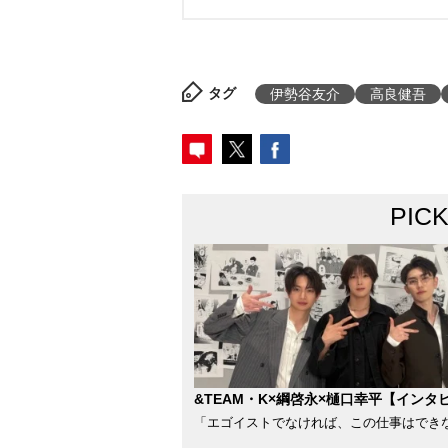
タグ
伊勢谷友介
高良健吾
PIC
&TEAM・K×綱啓永×樋口幸平【インタ
「エゴイストでなければ、この仕事はでき