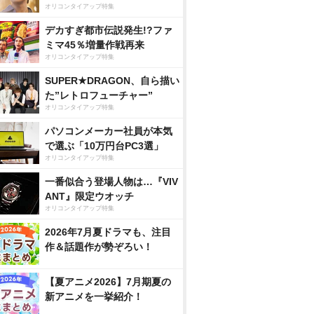
オリコンタイアップ特集
デカすぎ都市伝説発生!?ファ
ミマ45％増量作戦再来
オリコンタイアップ特集
SUPER★DRAGON、自ら描い
た”レトロフューチャー”
オリコンタイアップ特集
パソコンメーカー社員が本気
で選ぶ「10万円台PC3選」
オリコンタイアップ特集
一番似合う登場人物は…『VIV
ANT』限定ウオッチ
オリコンタイアップ特集
2026年7月夏ドラマも、注目
作＆話題作が勢ぞろい！
【夏アニメ2026】7月期夏の
新アニメを一挙紹介！