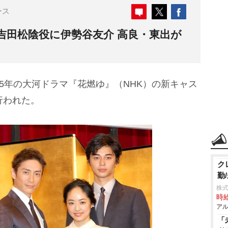
ース
、吉田松陰役に伊勢谷友介 高良・東出が
15年の大河ドラマ『花燃ゆ』（NHK）の新キャス
行われた。
ク
勤
株式
時給
アル
「