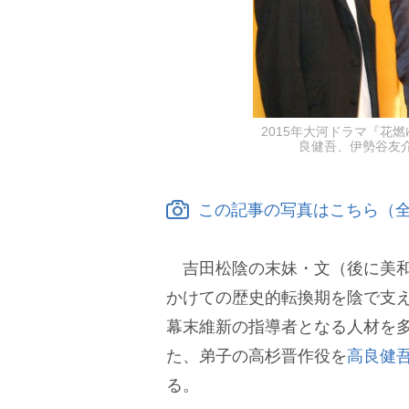
2015年大河ドラマ『花
良健吾、伊勢谷友介、東
この記事の写真はこちら（全
吉田松陰の末妹・文（後に美和
かけての歴史的転換期を陰で支
幕末維新の指導者となる人材を
た、弟子の高杉晋作役を
高良健
る。