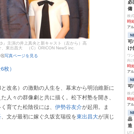
必
備
株式
時給
アル
N
可
燃ゆ』主演の井上真央と新キャスト（左から）高
け
出昌大 （C）ORICON NewS inc.
写真ページを見る
ワン
向け
時給
6枚）
アル
N
可
と改名）の激動の人生を、幕末から明治維新に
株式
えた人々の群像劇と共に描く。松下村塾を開き、
時給
アル
多く育てた松陰役には、
伊勢谷友介
が起用。ま
N
吾
、文が最初に嫁ぐ久坂玄瑞役を
東出昌大
が演じ
品
造
UT