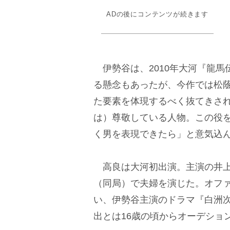
ADの後にコンテンツが続きます
伊勢谷は、2010年大河『龍馬
る懸念もあったが、今作では松
た要素を体現するべく抜てきさ
は）尊敬している人物。この役
く男を表現できたら」と意気込
高良は大河初出演。主演の井上と
（同局）で夫婦を演じた。オフ
い、伊勢谷主演のドラマ『白洲
出とは16歳の頃からオーデショ