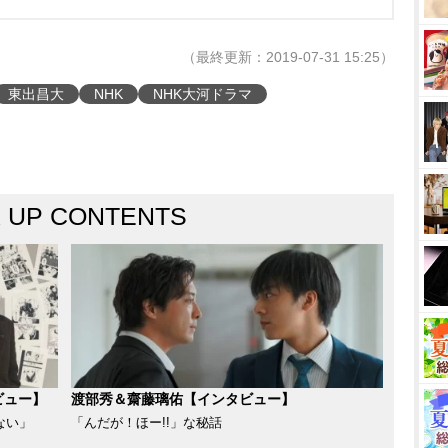
（最終更新：2019-07-31 15:25）
東出昌大
NHK
NHK大河ドラマ
K UP CONTENTS
ビュー】
渡部秀＆齋藤璃佑【インタビュー】
ない」
「んだが！ほー!!」な秘話