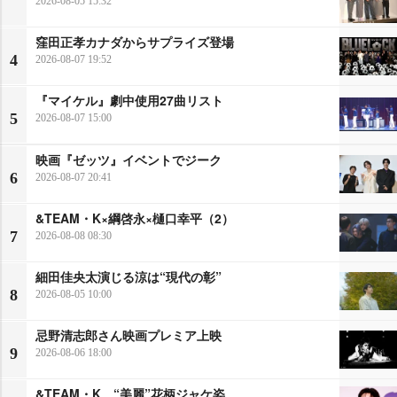
2026-08-05 15:32
窪田正孝カナダからサプライズ登場
4
2026-08-07 19:52
『マイケル』劇中使用27曲リスト
5
2026-08-07 15:00
映画『ゼッツ』イベントでジーク
6
2026-08-07 20:41
&TEAM・K×綱啓永×樋口幸平（2）
7
2026-08-08 08:30
細田佳央太演じる涼は“現代の彰”
8
2026-08-05 10:00
忌野清志郎さん映画プレミア上映
9
2026-08-06 18:00
&TEAM・K、“美麗”花柄ジャケ姿