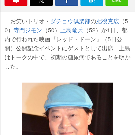
お笑いトリオ・
ダチョウ倶楽部
の
肥後克広
（5
0）
寺門ジモン
（50）
上島竜兵
（52）が1日、都
内で行われた映画『レッド・ドーン』（5日公
開）公開記念イベントにゲストとして出席。上島
はトークの中で、初期の糖尿病であることを明か
した。