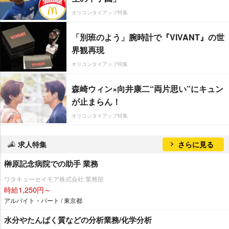
オリコンタイアップ特集
「別班のよう」腕時計で『VIVANT』の世
界観再現
オリコンタイアップ特集
森崎ウィン×向井康二“両片思い”にキュン
が止まらん！
オリコンタイアップ特集
求人特集
さらに見る
榊原記念病院での助手 業務
ワタキューセイモア株式会社 業務部
時給1,250円～
アルバイト・パート / 東京都
水分やたんぱく質などの分析業務/化学分析