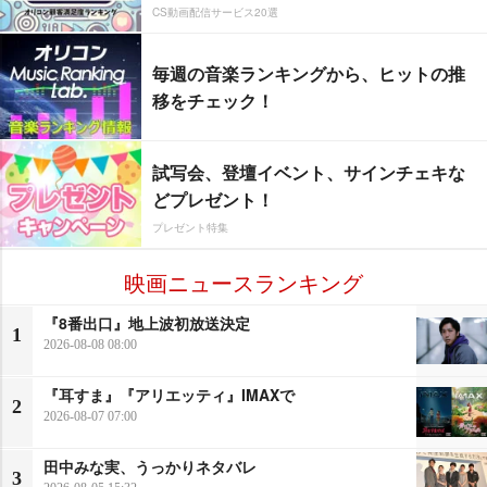
CS動画配信サービス20選
毎週の音楽ランキングから、ヒットの推
移をチェック！
試写会、登壇イベント、サインチェキな
どプレゼント！
プレゼント特集
映画ニュースランキング
『8番出口』地上波初放送決定
1
2026-08-08 08:00
『耳すま』『アリエッティ』IMAXで
2
2026-08-07 07:00
田中みな実、うっかりネタバレ
3