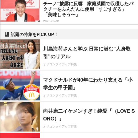
チーノ”披露に反響 家庭菜園で収穫したパ
クチーをふんだんに使用「すごすぎる」
「美味しそう〜」
2026-05-31
話題の特集をPICK UP！
川島海荷さんと学ぶ 日常に潜む“人身取
引”のリアル
オリコンタイアップ特集
マクドナルドが40年にわたり支える「小
学生の甲子園」
オリコンタイアップ特集
向井康二イケメンすぎ！純愛『（LOVE S
ONG）』
オリコンタイアップ特集