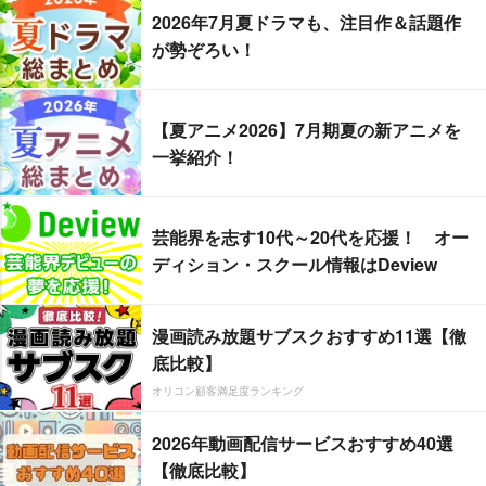
2026年7月夏ドラマも、注目作＆話題作
が勢ぞろい！
【夏アニメ2026】7月期夏の新アニメを
一挙紹介！
芸能界を志す10代～20代を応援！ オー
ディション・スクール情報はDeview
漫画読み放題サブスクおすすめ11選【徹
底比較】
オリコン顧客満足度ランキング
2026年動画配信サービスおすすめ40選
【徹底比較】