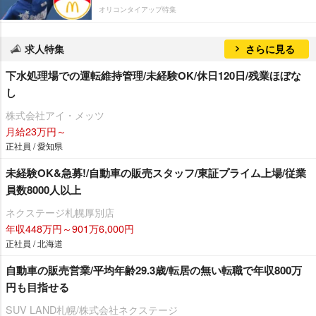
オリコンタイアップ特集
求人特集
さらに見る
下水処理場での運転維持管理/未経験OK/休日120日/残業ほぼな
し
株式会社アイ・メッツ
月給23万円～
正社員 / 愛知県
未経験OK&急募!/自動車の販売スタッフ/東証プライム上場/従業
員数8000人以上
ネクステージ札幌厚別店
年収448万円～901万6,000円
正社員 / 北海道
自動車の販売営業/平均年齢29.3歳/転居の無い転職で年収800万
円も目指せる
SUV LAND札幌/株式会社ネクステージ