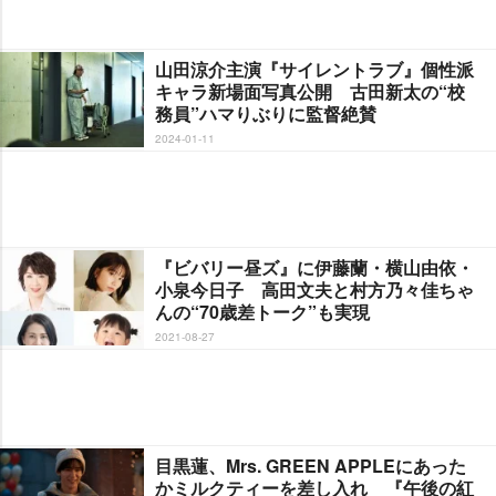
山田涼介主演『サイレントラブ』個性派
キャラ新場面写真公開 古田新太の“校
務員”ハマりぶりに監督絶賛
2024-01-11
『ビバリー昼ズ』に伊藤蘭・横山由依・
小泉今日子 高田文夫と村方乃々佳ちゃ
んの“70歳差トーク”も実現
2021-08-27
目黒蓮、Mrs. GREEN APPLEにあった
かミルクティーを差し入れ 『午後の紅