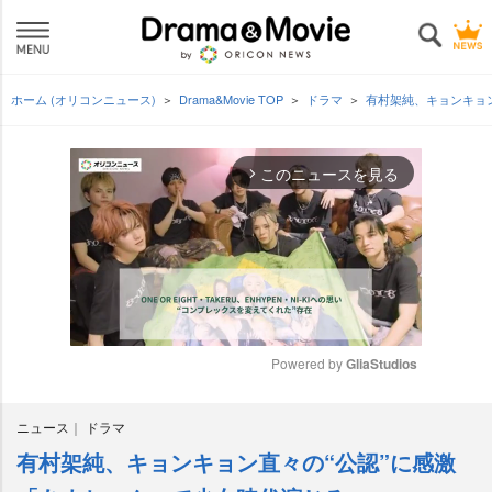
ホーム (オリコンニュース)
Drama&Movie TOP
ドラマ
有村架純、キョンキョ
このニュースを見る
arrow_forward_ios
Powered by 
GliaStudios
M
ニュース
ドラマ
u
t
有村架純、キョンキョン直々の“公認”に感激
e