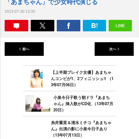
「あまちゃん」で少女時代演じる
2013-07-30 13:30
前へ
次へ
【上半期ブレイク女優】あまちゃ
んコンビが1、2フィニッシュ!! （1
3年07月06日）
小泉今日子歌う朝ドラ『あまち
ゃん』挿入歌がCD化 （13年07月
20日）
糸井重里＆清水ミチコ『あまちゃ
ん』出演の影に小泉今日子あり
（13年07月13日）