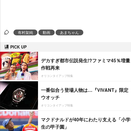
有村架純
動画
あまちゃん
PICK UP
デカすぎ都市伝説発生!?ファミマ45％増量
作戦再来
オリコンタイアップ特集
一番似合う登場人物は…『VIVANT』限定
ウオッチ
オリコンタイアップ特集
マクドナルドが40年にわたり支える「小学
生の甲子園」