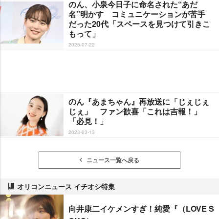
のん、小泉今日子に命名された“あだ
名”明かす コミュニケーションが苦手
だった20代「スペースを見つけて引きこ
もって」
2026-07-22
のん『あまちゃん』再放送に「じぇじぇ
じぇ」 ファン歓喜「これは吉報！」
「必見！」
2023-03-13
ニュース一覧へ戻る
オリコンニュース イチオシ特集
向井康二イケメンすぎ！純愛『（LOVE S