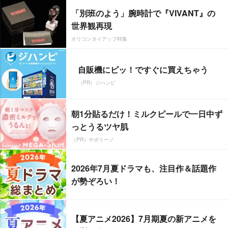
「別班のよう」腕時計で『VIVANT』の
世界観再現
オリコンタイアップ特集
自販機にピッ！ですぐに買えちゃう
（PR）ジハンピ
朝1分貼るだけ！ミルクピールで一日中ず
っとうるツヤ肌
（PR）サボリーノ
2026年7月夏ドラマも、注目作＆話題作
が勢ぞろい！
【夏アニメ2026】7月期夏の新アニメを