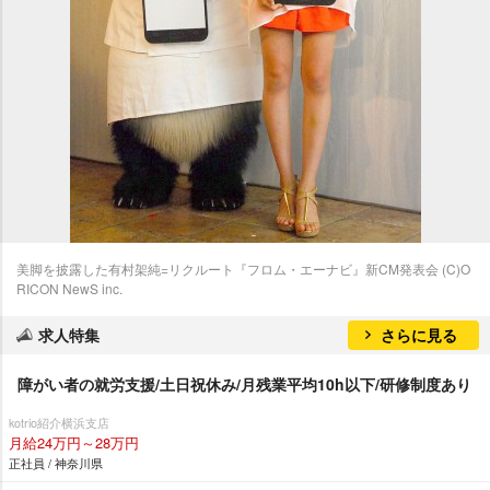
美脚を披露した有村架純=リクルート『フロム・エーナビ』新CM発表会 (C)O
RICON NewS inc.
求人特集
さらに見る
障がい者の就労支援/土日祝休み/月残業平均10h以下/研修制度あり
kotrio紹介横浜支店
月給24万円～28万円
正社員 / 神奈川県