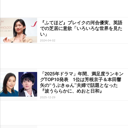
『ふてほど』ブレイクの河合優実、英語
での芝居に意欲「いろいろな世界を見た
い」
2024-04-02
「2025年ドラマ」年間、満足度ランキン
グTOP10発表 1位は芳根京子＆本田響
矢の“うぶきゅん”夫婦で話題となった
『波うららかに、めおと日和』
2025-12-29