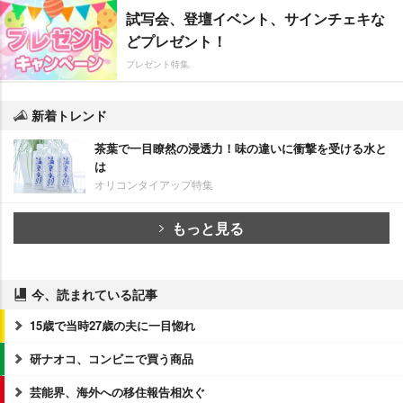
試写会、登壇イベント、サインチェキな
どプレゼント！
プレゼント特集
新着トレンド
茶葉で一目瞭然の浸透力！味の違いに衝撃を受ける水と
は
オリコンタイアップ特集
もっと見る
今、読まれている記事
15歳で当時27歳の夫に一目惚れ
研ナオコ、コンビニで買う商品
芸能界、海外への移住報告相次ぐ