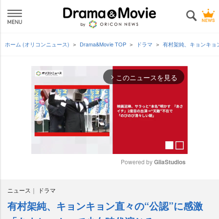
ホーム (オリコンニュース)
Drama&Movie TOP
ドラマ
有村架純、キョンキョ
このニュースを見る
arrow_forward_ios
Powered by 
GliaStudios
M
ニュース
ドラマ
u
t
有村架純、キョンキョン直々の“公認”に感激
e