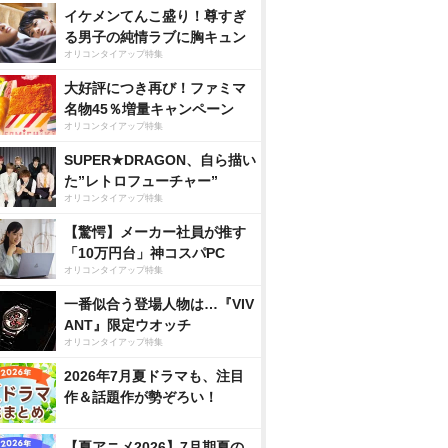
イケメンてんこ盛り！尊すぎ
る男子の純情ラブに胸キュン
オリコンタイアップ特集
大好評につき再び！ファミマ
名物45％増量キャンペーン
オリコンタイアップ特集
SUPER★DRAGON、自ら描い
た”レトロフューチャー”
オリコンタイアップ特集
【驚愕】メーカー社員が推す
「10万円台」神コスパPC
オリコンタイアップ特集
一番似合う登場人物は…『VIV
ANT』限定ウオッチ
オリコンタイアップ特集
2026年7月夏ドラマも、注目
作＆話題作が勢ぞろい！
【夏アニメ2026】7月期夏の