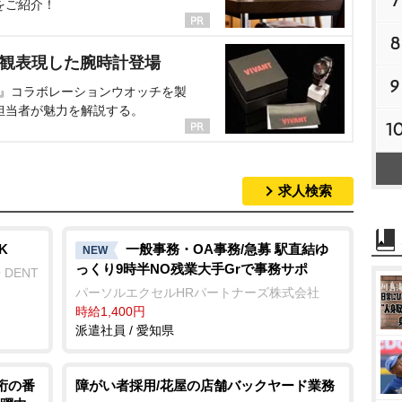
7
をご紹介！
8
界観表現した腕時計登場
9
NT』コラボレーションウオッチを製
担当者が魅力を解説する。
1
求人検索
K
一般事務・OA事務/急募 駅直結ゆ
NEW
っくり9時半NO残業大手Grで事務サポ
 DENT
パーソルエクセルHRパートナーズ株式会社
時給1,400円
派遣社員 / 愛知県
桁の番
障がい者採用/花屋の店舗バックヤード業務