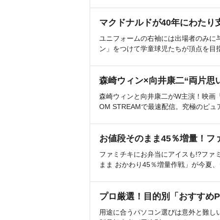
マクドナルドが40年にわたり
ユニフォームの右袖には出場者のみに
ン」をつけて学童球児たちが頂点を目
森崎ウィン×向井康二“両片思
森崎ウィンと向井康二がW主演！映画『（L
OM STREAMで最速配信。究極のピュ
お値段そのまま45％増量！フ
ファミチキにお弁当にアイスも!?ファ
まま おかわり45％増量作戦」が今夏
プロ厳選！目的別「おすすめP
用途に合うパソコン選びは意外と難し