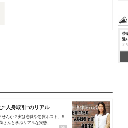
茶
違
オ
む“人身取引”のリアル
ませんか？実は恋愛や悪質ホスト、S
海荷さんと学ぶリアルな実態。