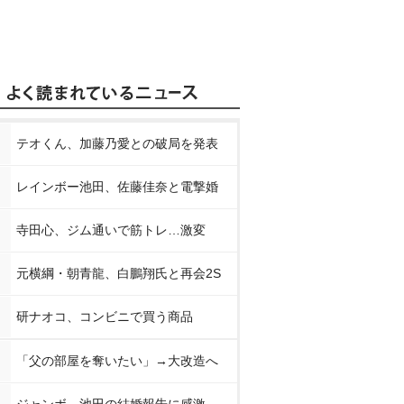
テオくん、加藤乃愛との破局を発表
レインボー池田、佐藤佳奈と電撃婚
寺田心、ジム通いで筋トレ…激変
元横綱・朝青龍、白鵬翔氏と再会2S
研ナオコ、コンビニで買う商品
「父の部屋を奪いたい」→大改造へ