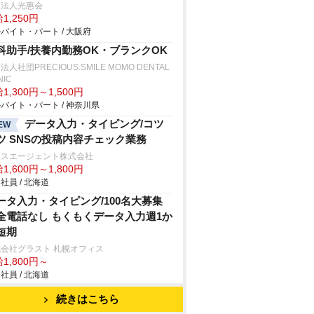
療法人光惠会
1,250円
バイト・パート / 大阪府
科助手/扶養内勤務OK・ブランクOK
法人社団PRECIOUS.SMILE MOMO DENTAL
NIC
1,300円～1,500円
バイト・パート / 神奈川県
データ入力・タイピング/コツ
EW
ツ SNSの投稿内容チェック業務
クスエージェント株式会社
1,600円～1,800円
社員 / 北海道
ータ入力・タイピング/100名大募集
全電話なし もくもくデータ入力週1か
短期
会社グラスト 札幌オフィス
1,800円～
社員 / 北海道
続きはこちら