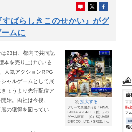
『すばらしきこのせかい』がグ
ゲームに
は23日、都内で共同記
億本を売り上げている
ズと、人気アクションRPG
ーシャルゲームとして展
はきょうより先行配信ア
歯
を開始。両社は今後、
拡大する
宮
時給
グリーで展開される『FINAL
者層の獲得を図ってい
FANTASY×GREE（仮）』の
アル
ゲーム画面 （C）SQUARE
N
ENIX CO., LTD. / GREE, Inc.
務