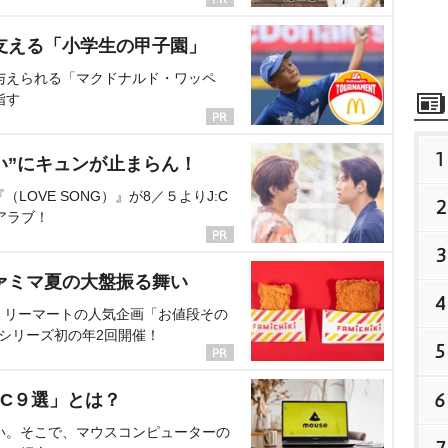
支える「小学生の甲子園」
与えられる「マクドナルド・ワッペ
指す
1
い”にキュンが止まらん！
OVE SONG）』が8／５よりJ:C
2
アラブ！
3
ァミマ夏の大盤振る舞い
4
ミリーマートの人気企画「お値段その
、シリーズ初の年2回開催！
5
6
C９選」とは？
い。そこで、マウスコンピューターの