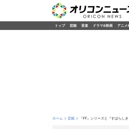
トップ
芸能
音楽
ドラマ&映画
アニメ
ホーム
芸能
『FF』シリーズと『すばらし