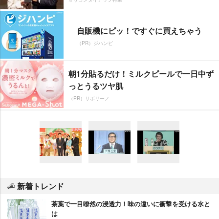
自販機にピッ！ですぐに買えちゃう
（PR）ジハンピ
朝1分貼るだけ！ミルクピールで一日中ず
っとうるツヤ肌
（PR）サボリーノ
新着トレンド
茶葉で一目瞭然の浸透力！味の違いに衝撃を受ける水と
は