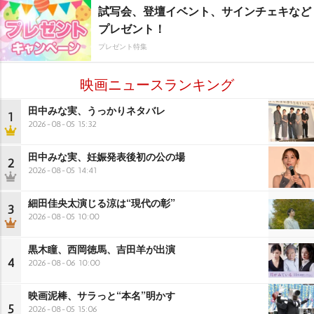
試写会、登壇イベント、サインチェキなど
プレゼント！
プレゼント特集
映画ニュースランキング
田中みな実、うっかりネタバレ
1
2026-08-05 15:32
田中みな実、妊娠発表後初の公の場
2
2026-08-05 14:41
細田佳央太演じる涼は“現代の彰”
3
2026-08-05 10:00
黒木瞳、西岡徳馬、吉田羊が出演
4
2026-08-06 10:00
映画泥棒、サラっと“本名”明かす
5
2026-08-05 15:06