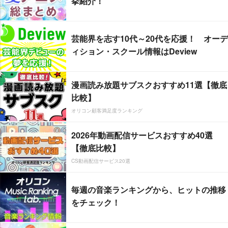
挙紹介！
芸能界を志す10代～20代を応援！ オーデ
ィション・スクール情報はDeview
漫画読み放題サブスクおすすめ11選【徹底
比較】
オリコン顧客満足度ランキング
2026年動画配信サービスおすすめ40選
【徹底比較】
CS動画配信サービス20選
毎週の音楽ランキングから、ヒットの推移
をチェック！