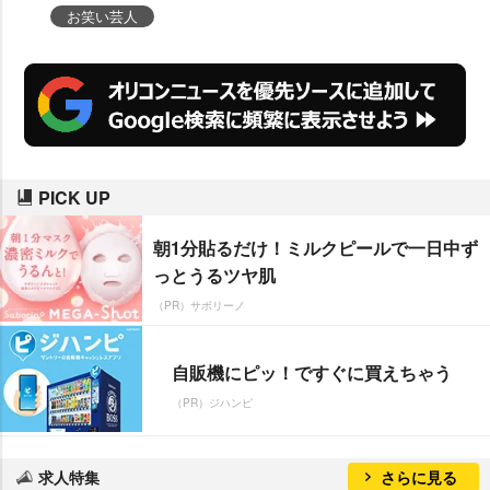
た上田は「こんな名ゼリフを言え
お笑い芸人
るのはありがたいし、いつ引退し
てもいいくらいのエクスタシーを
感じています」と感激しきりだっ
た。
PICK UP
朝1分貼るだけ！ミルクピールで一日中ず
っとうるツヤ肌
（PR）サボリーノ
自販機にピッ！ですぐに買えちゃう
（PR）ジハンピ
求人特集
さらに見る