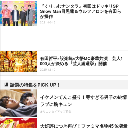
『くりぃむナンタラ』初回はドッキリSP
Snow Man目黒蓮＆ウルフアロンを有田ら
が操作
2021-10-16
有田哲平×設楽統×大悟MC豪華共演 芸人1
000人が決める『芸人総選挙』開催
2025-12-10
話題の特集をPICK UP！
イケメンてんこ盛り！尊すぎる男子の純情
ラブに胸キュン
オリコンタイアップ特集
大好評につき再び！ファミマ名物45％増量