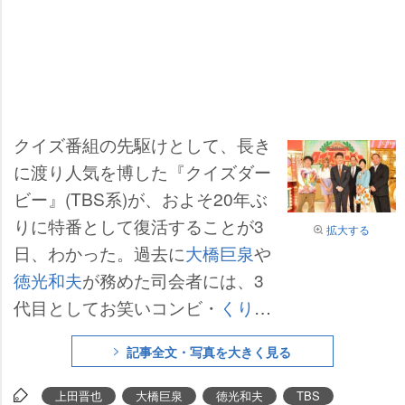
クイズ番組の先駆けとして、長き
に渡り人気を博した『クイズダー
ビー』(TBS系)が、およそ20年ぶ
りに特番として復活することが3
拡大する
日、わかった。過去に
大橋巨泉
徳光和夫
が務めた司会者には、3
代目としてお笑いコンビ・
くりぃ
むしちゅー
の
上田晋也
が起用され
記事全文・写真を大きく見る
た。名ゼリフ「倍率、ドン」を用
いながら、軽快に番組収録を行っ
上田晋也
大橋巨泉
徳光和夫
TBS