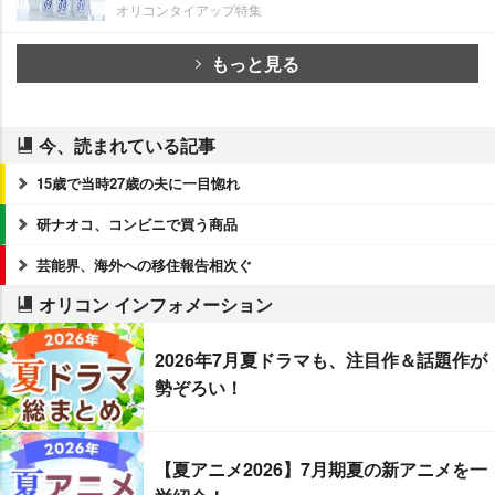
オリコンタイアップ特集
もっと見る
今、読まれている記事
15歳で当時27歳の夫に一目惚れ
研ナオコ、コンビニで買う商品
芸能界、海外への移住報告相次ぐ
オリコン インフォメーション
2026年7月夏ドラマも、注目作＆話題作が
勢ぞろい！
【夏アニメ2026】7月期夏の新アニメを一