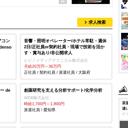
求人検索
アコン
音響・照明オペレーター/ホテル常駐・週休
2日/正社員or契約社員・現場で技術を活か
enso
す・賞与あり/非公開求人
ヒビノメディアテクニカル株式会社
月給20万円～36万円
正社員 / 契約社員 / 派遣社員 / 大阪府
 de
創薬研究を支える分析サポート/化学分析
WDB株式会社
茶
時給1,700円～1,800円
違
派遣社員 / 愛知県
オ