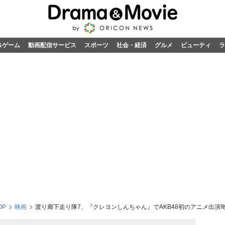
&ゲーム
動画配信サービス
スポーツ
社会・経済
グルメ
ビューティ
ラ
OP
映画
渡り廊下走り隊7、『クレヨンしんちゃん』でAKB48初のアニメ出演