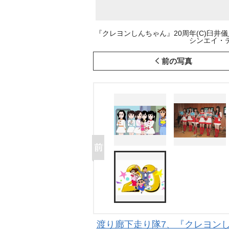
『クレヨンしんちゃん』20周年(C)臼井儀
シンエイ・テレ
前の写真
渡り廊下走り隊7、『クレヨンし