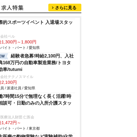
さらに見る
際的スポーツイベント 入退場スタッ
式会社ベル
1,300円～1,800円
バイト・パート / 愛知県
経験者急募!時給2,100円、入社
EW
典168万円の自動車製造業務/トヨタ
車/tutumi
式会社テクノスマイル
2,100円
員 / 派遣社員 / 愛知県
働7時間15分で無理なく長く活躍!時
相談可・日勤のみの入所介護スタッ
医療法人財団 仁医会
1,472円～
バイト・パート / 東京都
生医療の動物実験など実験補助/化学