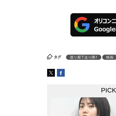
タグ
渡り廊下走り隊7
映画
PIC