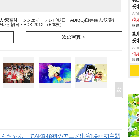
分
WD
時給
人/双葉社・シンエイ・テレビ朝日・ADK(C)臼井儀人/双葉社・
ビ朝日・ADK 2012 （6/6枚）
派遣
動
次の写真
分
WD
時給
派遣
んちゃん』でAKB48初のアニメ出演!映画初主題