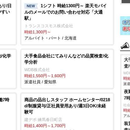
あり/日
1シフト 時給1300円～ 楽天モバイ
NEW
やすい
ルのメールでのお問い合わせ対応「大通
駅」
トランスコスモス株式会社
時給1,300円～
アルバイト・パート / 北海道
/化学
大手食品会社にてみりんなどの品質検査/化
大
学分析
査
WDB株式会社
WD
時給1,550円～1,600円
時給
派遣社員 / 愛知県
派遣
夜
7
働7時
商品の品出しスタッフ ホームセンター/0218
社会
d/制服貸与/正社員登用あり/週3日OK/未経
時給
験可
アル
建デポ 練馬春日町店
装
時給1,400円～1,700円
査