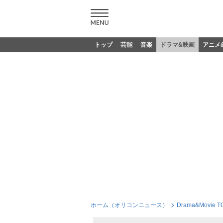
トップ
芸能
音楽
ドラマ&映画
アニメ
ホーム（オリコンニュース）
Drama&Movie T