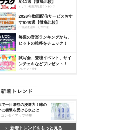
め11選【徹底比較】
オリコン顧客満足度ランキング
2026年動画配信サービスおす
すめ40選【徹底比較】
CS動画配信サービス20選
毎週の音楽ランキングから、
ヒットの推移をチェック！
試写会、登壇イベント、サイ
ンチェキなどプレゼント！
プレゼント特集
葉で一目瞭然の浸透力！味の
いに衝撃を受ける水とは
リコンタイアップ特集
新着トレンドをもっと見る