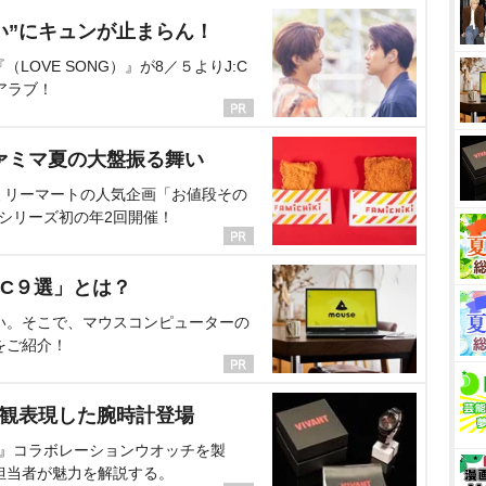
い”にキュンが止まらん！
OVE SONG）』が8／５よりJ:C
アラブ！
ァミマ夏の大盤振る舞い
ミリーマートの人気企画「お値段その
、シリーズ初の年2回開催！
C９選」とは？
い。そこで、マウスコンピューターの
をご紹介！
界観表現した腕時計登場
NT』コラボレーションウオッチを製
担当者が魅力を解説する。