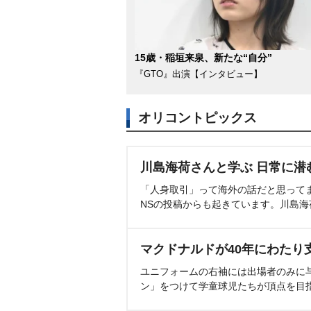
15歳・稲垣来泉、新たな“自分”
『GTO』出演【インタビュー】
オリコントピックス
川島海荷さんと学ぶ 日常に潜
「人身取引」って海外の話だと思って
NSの投稿からも起きています。川島
マクドナルドが40年にわたり
ユニフォームの右袖には出場者のみに
ン」をつけて学童球児たちが頂点を目