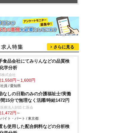
さらに見る
手食品会社にてみりんなどの品質検
/化学分析
B株式会社
1,550円～1,600円
社員 / 愛知県
勤なしの日勤のみの介護福祉士!実働
時間15分で無理なく活躍/時給1472円
医療法人財団 仁医会
1,472円～
バイト・パート / 東京都
置も使用した配合飼料などの分析検
/化学分析