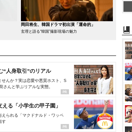
岡田将生、韓国ドラマ初出演「運命的」
玄理と語る“韓国”撮影現場の魅力
む“人身取引”のリアル
ませんか？実は恋愛や悪質ホスト、S
海荷さんと学ぶリアルな実態。
支える「小学生の甲子園」
与えられる「マクドナルド・ワッペ
指す