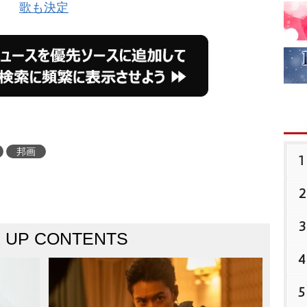
歌も決定
邦画
1
2
3
K UP CONTENTS
4
5