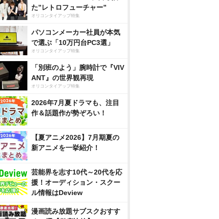
た”レトロフューチャー”
オリコンタイアップ特集
パソコンメーカー社員が本気
で選ぶ「10万円台PC3選」
オリコンタイアップ特集
「別班のよう」腕時計で『VIV
ANT』の世界観再現
オリコンタイアップ特集
2026年7月夏ドラマも、注目
作＆話題作が勢ぞろい！
【夏アニメ2026】7月期夏の
新アニメを一挙紹介！
芸能界を志す10代～20代を応
援！オーディション・スクー
ル情報はDeview
漫画読み放題サブスクおすす