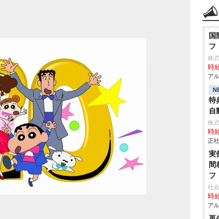
国
フ
株
時給
アル
N
特
自動
株
時給
正社
実
間
フ
社会
時給
アル
再