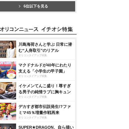
6位以下を見る
川島海荷さんと学ぶ 日常に潜
む“人身取引”のリアル
オリコンタイアップ特集
マクドナルドが40年にわたり
支える「小学生の甲子園」
オリコンタイアップ特集
イケメンてんこ盛り！尊すぎ
る男子の純情ラブに胸キュン
オリコンタイアップ特集
デカすぎ都市伝説発生!?ファ
ミマ45％増量作戦再来
オリコンタイアップ特集
SUPER★DRAGON、自ら描い