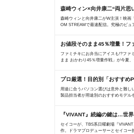
森崎ウィン×向井康二“両片思
森崎ウィンと向井康二がW主演！映画『（L
OM STREAMで最速配信。究極のピュ
お値段そのまま45％増量！フ
ファミチキにお弁当にアイスも!?ファ
まま おかわり45％増量作戦」が今夏
プロ厳選！目的別「おすすめP
用途に合うパソコン選びは意外と難し
製品担当者が用途別のおすすめモデル
『VIVANT』続編の鍵は…世
セイコーが、TBS系日曜劇場『VIVA
作。ドラマプロデューサーとセイコー