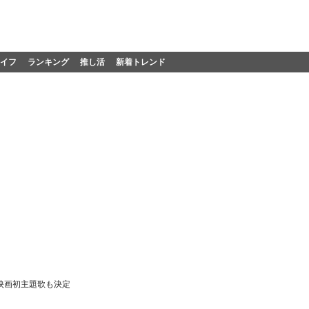
イフ
ランキング
推し活
新着トレンド
!映画初主題歌も決定