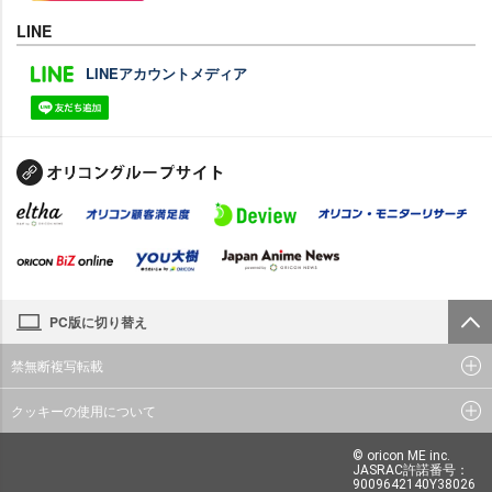
LINE
LINEアカウントメディア
PC版に切り替え
禁無断複写転載
クッキーの使用について
© oricon ME inc.
JASRAC許諾番号：
9009642140Y38026