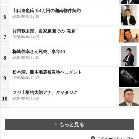
山口達也氏 3.4万円の湘南物件契約
6
2026-08-03 12:18
片岡鶴太郎、自家農園での“発見”
7
2026-08-04 14:05
梅崎伸幸さん死去、享年44
8
2026-08-03 15:16
松本潤、熊本地震被災地へコメント
9
2026-08-04 10:47
フジ上垣皓太朗アナ、タジタジに
10
2026-08-03 13:00
もっと見る
このページのトップへ