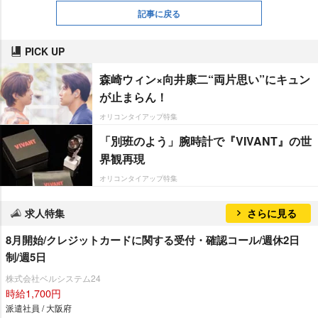
記事に戻る
PICK UP
森崎ウィン×向井康二“両片思い”にキュン
が止まらん！
オリコンタイアップ特集
「別班のよう」腕時計で『VIVANT』の世
界観再現
オリコンタイアップ特集
求人特集
さらに見る
8月開始/クレジットカードに関する受付・確認コール/週休2日
制/週5日
株式会社ベルシステム24
時給1,700円
派遣社員 / 大阪府