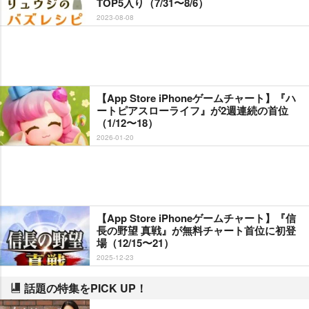
TOP5入り（7/31〜8/6）
2023-08-08
【App Store iPhoneゲームチャート】『ハ
ートピアスローライフ』が2週連続の首位
（1/12〜18）
2026-01-20
【App Store iPhoneゲームチャート】『信
長の野望 真戦』が無料チャート首位に初登
場（12/15〜21）
2025-12-23
話題の特集をPICK UP！