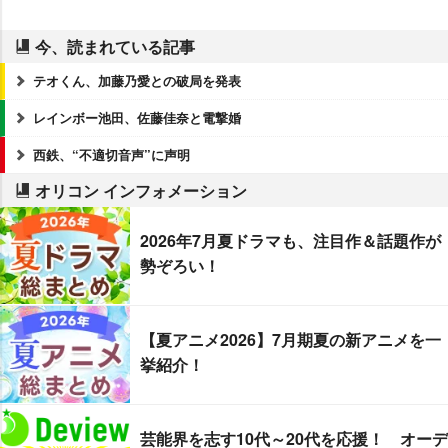
今、読まれている記事
テオくん、加藤乃愛との破局を発表
レインボー池田、佐藤佳奈と電撃婚
西鉄、“不適切音声”に声明
オリコン インフォメーション
2026年7月夏ドラマも、注目作＆話題作が
勢ぞろい！
【夏アニメ2026】7月期夏の新アニメを一
挙紹介！
芸能界を志す10代～20代を応援！ オーデ