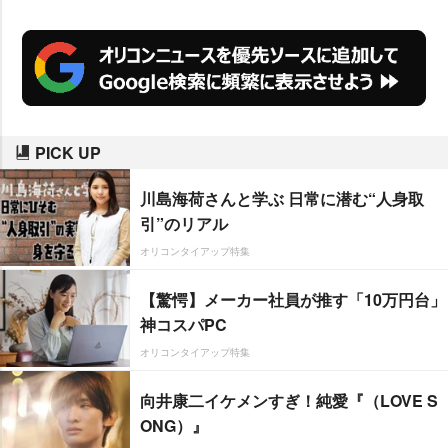
PICK UP
川島海荷さんと学ぶ 日常に潜む“人身取
引”のリアル
オリコンタイアップ特集
【驚愕】メーカー社員が推す「10万円台」
神コスパPC
オリコンタイアップ特集
向井康二イケメンすぎ！純愛『（LOVE S
ONG）』