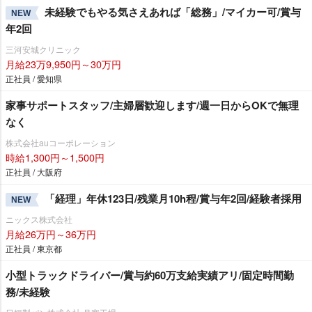
未経験でもやる気さえあれば「総務」/マイカー可/賞与
NEW
年2回
三河安城クリニック
月給23万9,950円～30万円
正社員 / 愛知県
家事サポートスタッフ/主婦層歓迎します/週一日からOKで無理
なく
株式会社auコーポレーション
時給1,300円～1,500円
正社員 / 大阪府
「経理」年休123日/残業月10h程/賞与年2回/経験者採用
NEW
ニックス株式会社
月給26万円～36万円
正社員 / 東京都
小型トラックドライバー/賞与約60万支給実績アリ/固定時間勤
務/未経験