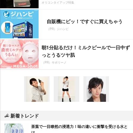
オリコンタイアップ特集
自販機にピッ！ですぐに買えちゃう
（PR）ジハンピ
朝1分貼るだけ！ミルクピールで一日中ず
っとうるツヤ肌
（PR）サボリーノ
新着トレンド
茶葉で一目瞭然の浸透力！味の違いに衝撃を受ける水と
は