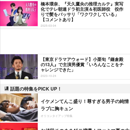
橋本環奈、『天久鷹央の推理カルテ』実写
化でテレ朝連ドラ初主演＆初医師役 役作
りで髪をバッサリ「ワクワクしている」
【コメントあり】
2025-03-04
【東京ドラマアウォード】小栗旬『鎌倉殿
の13人』で主演男優賞「いろんなことをチ
ャレンジできた」
2023-10-24
話題の特集をPICK UP！
イケメンてんこ盛り！尊すぎる男子の純情
ラブに胸キュン
オリコンタイアップ特集