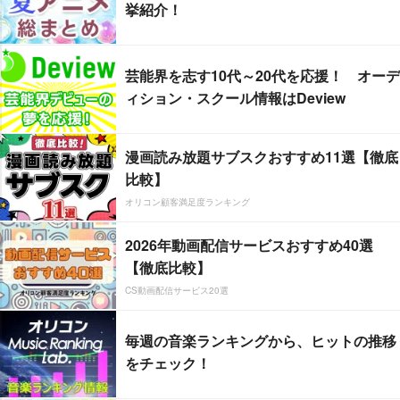
挙紹介！
芸能界を志す10代～20代を応援！ オーデ
ィション・スクール情報はDeview
漫画読み放題サブスクおすすめ11選【徹底
比較】
オリコン顧客満足度ランキング
2026年動画配信サービスおすすめ40選
【徹底比較】
CS動画配信サービス20選
毎週の音楽ランキングから、ヒットの推移
をチェック！