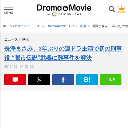
ホーム (オリコンニュース)
Drama&Movie TOP
映画
長澤まさみ、3年ぶりの連
ニュース
映画
長澤まさみ、3年ぶりの連ドラ主演で初の刑事
役 “都市伝説”武器に難事件を解決
2012-02-09 07:00