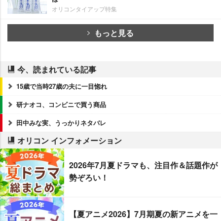
オリコンタイアップ特集
もっと見る
今、読まれている記事
15歳で当時27歳の夫に一目惚れ
研ナオコ、コンビニで買う商品
田中みな実、うっかりネタバレ
オリコン インフォメーション
2026年7月夏ドラマも、注目作＆話題作が
勢ぞろい！
【夏アニメ2026】7月期夏の新アニメを一