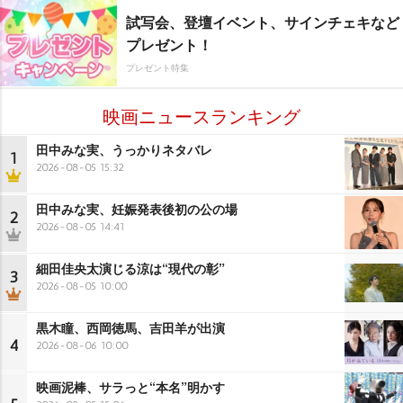
試写会、登壇イベント、サインチェキなど
プレゼント！
プレゼント特集
映画ニュースランキング
田中みな実、うっかりネタバレ
1
2026-08-05 15:32
田中みな実、妊娠発表後初の公の場
2
2026-08-05 14:41
細田佳央太演じる涼は“現代の彰”
3
2026-08-05 10:00
黒木瞳、西岡徳馬、吉田羊が出演
4
2026-08-06 10:00
映画泥棒、サラっと“本名”明かす