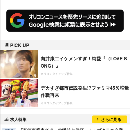
挑戦。しかも、究極の都市伝説マ
ニアという役どころだ。「私自身
にまつわる都市伝説も大半が真実
じゃなかったりしますけど、それ
で人に楽しんでもらえるなら、面
PICK UP
白がれちゃう」と事も無げに語る
長澤は「これを機にもっともっと
向井康二イケメンすぎ！純愛『（LOVE S
都市伝説を好きになりたい」とテ
ONG）』
ンション高めに意気込んでいる。
オリコンタイアップ特集
また、月子に一目惚れしたがゆえ
デカすぎ都市伝説発生!?ファミマ45％増量
に、無茶な捜査にも率先して付き
作戦再来
合う相棒役で
溝端淳平
が共演す
オリコンタイアップ特集
る。
求人特集
さらに見る