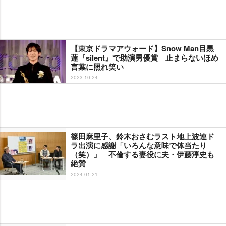
【東京ドラマアウォード】Snow Man目黒
蓮『silent』で助演男優賞 止まらないほめ
言葉に照れ笑い
2023-10-24
篠田麻里子、鈴木おさむラスト地上波連ド
ラ出演に感謝「いろんな意味で体当たり
（笑）」 不倫する妻役に夫・伊藤淳史も
絶賛
2024-01-21