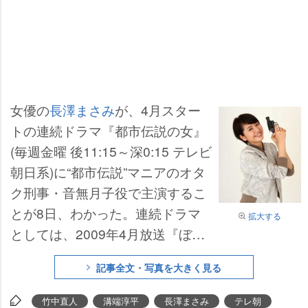
女優の
長澤まさみ
が、4月スター
トの連続ドラマ『都市伝説の女』
(毎週金曜 後11:15～深0:15 テレビ
朝日系)に“都市伝説”マニアのオタ
ク刑事・音無月子役で主演するこ
とが8日、わかった。連続ドラマ
拡大する
としては、2009年4月放送『ぼく
の妹』(TBS系)以来、3年ぶりの主
記事全文・写真を大きく見る
演を務める長澤は「以前からやっ
てみたかった」という刑事役に初
竹中直人
溝端淳平
長澤まさみ
テレ朝