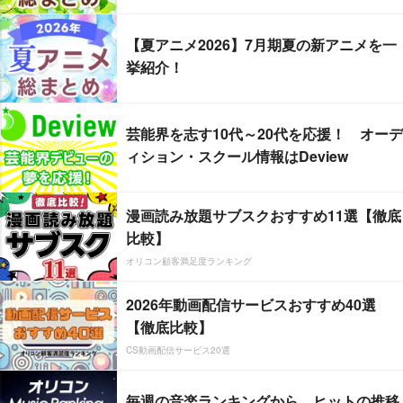
【夏アニメ2026】7月期夏の新アニメを一
挙紹介！
芸能界を志す10代～20代を応援！ オーデ
ィション・スクール情報はDeview
漫画読み放題サブスクおすすめ11選【徹底
比較】
オリコン顧客満足度ランキング
2026年動画配信サービスおすすめ40選
【徹底比較】
CS動画配信サービス20選
毎週の音楽ランキングから、ヒットの推移