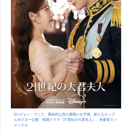
IU×ビョン・ウソク、運命的な恋の幕開けを予感…新たなカップ
ルポスター公開 韓国ドラマ『21世紀の大君夫人』、表参道でジ
ャックも