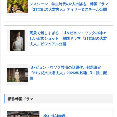
ンスシーン 学生時代の2人の姿も 韓国ドラマ
『21世紀の大君夫人』ティザー＆スチール公開
高貴で麗しすぎる…IU＆ビョン・ウソクの神々
しい王族ショット 韓国ドラマ『21世紀の大君
夫人』ビジュアル公開
IU×ビョン・ウソク共演の話題作、邦題決定
『21世紀の大君夫人』2026年上期にD＋独占配
信
新作韓国ドラマ
恋は飴模様