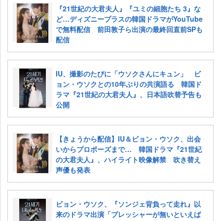
『21世紀の大君夫人』『ユミの細胞たち 3』な
ど…ディズニープラスの韓国ドラマがYouTube
で無料配信 前田敦子ら出演の最終回直前SPも
配信
IU、撮影のたびに「ウソクさんにキュン」 ビ
ョン・ウソクとの10年ぶりの共演語る 韓国ド
ラマ『21世紀の大君夫人』、日本語吹替予告も
公開
【きょうから配信】IU＆ビョン・ウソク、出会
いからプロポーズまで… 韓国ドラマ『21世紀
の大君夫人』、ハイライト映像解禁 吹き替え
声優も発表
ビョン・ウソク、『ソンジェ背負って走れ』以
来のドラマ出演「プレッシャーが無いといえば