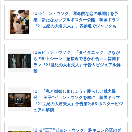
IU×ビョン・ウソク、運命的な恋の幕開けを予
感…新たなカップルポスター公開 韓国ドラマ
『21世紀の大君夫人』、表参道でジャックも
IU＆ビョン・ウソク、「タイタニック」さなが
らの船上シーン 急接近で惹かれ合い…韓国ド
ラマ『21世紀の大君夫人』予告＆ビジュアル解
禁
IU、「私と婚姻しましょう」愛らしい魅力爆
発 “王子”ビョン・ウソクを虜に 韓国ドラマ
『21世紀の大君夫人』予告第2弾＆ポスタービジ
ュアル解禁
IU ＆“王子”ビョン・ウソク、胸キュン必至のダ