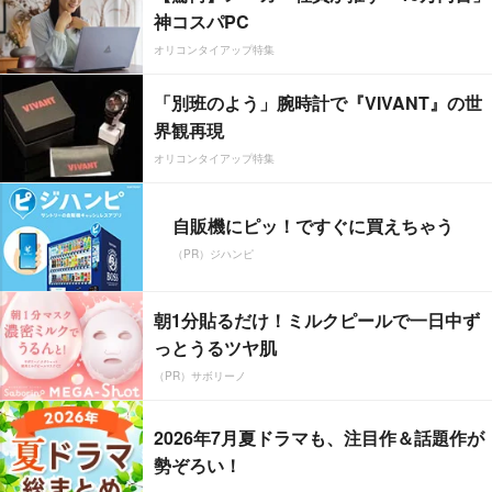
神コスパPC
オリコンタイアップ特集
「別班のよう」腕時計で『VIVANT』の世
界観再現
オリコンタイアップ特集
自販機にピッ！ですぐに買えちゃう
（PR）ジハンピ
朝1分貼るだけ！ミルクピールで一日中ず
っとうるツヤ肌
（PR）サボリーノ
2026年7月夏ドラマも、注目作＆話題作が
勢ぞろい！