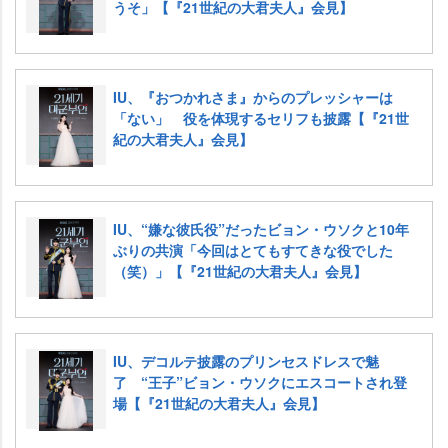
うそ」【『21世紀の大君夫人』会見】
IU、『おつかれさま』からのプレッシャーは
「ない」 役を体現するセリフも披露【『21世
紀の大君夫人』会見】
IU、“嫌な彼氏役”だったビョン・ウソクと10年
ぶりの共演「今回はとてもすてきな役でした
（笑）」【『21世紀の大君夫人』会見】
IU、デコルテ披露のプリンセスドレスで魅
了 “王子”ビョン・ウソクにエスコートされ登
場【『21世紀の大君夫人』会見】