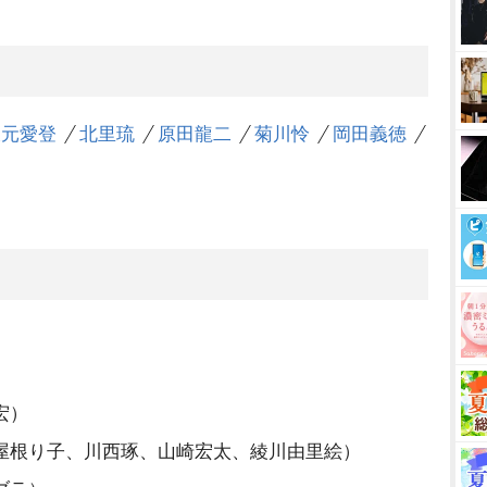
坂元愛登
北里琉
原田龍二
菊川怜
岡田義徳
宏）
屋根り子、川西琢、山崎宏太、綾川由里絵）