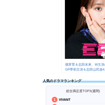
畑芽育＆志田未来、W主演
GP帯初主演＆志田は民放
人気のドラマランキング
総合満足度TOP3(週間)
VIVANT