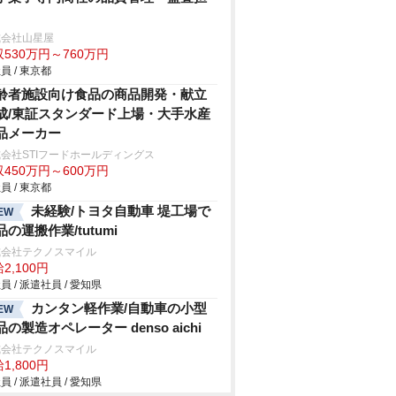
式会社山星屋
530万円～760万円
員 / 東京都
齢者施設向け食品の商品開発・献立
成/東証スタンダード上場・大手水産
品メーカー
会社STIフードホールディングス
450万円～600万円
員 / 東京都
未経験/トヨタ自動車 堤工場で
EW
品の運搬作業/tutumi
式会社テクノスマイル
2,100円
員 / 派遣社員 / 愛知県
カンタン軽作業/自動車の小型
EW
品の製造オペレーター denso aichi
式会社テクノスマイル
1,800円
員 / 派遣社員 / 愛知県