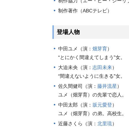
制作協力（エー・ビー・シーリ
制作著作（ABCテレビ）
登場人物
中田ユメ（演：
畑芽育
）
“とにかく間違えてしまう”女。
大迫未央（演：
志田未来
）
“間違えないように生きる”女。
佐久間健司（演：
藤井流星
）
ユメ（畑芽育）の先輩で恋人。
中田太郎（演：
坂元愛登
）
ユメ（畑芽育）の弟。高校生。
近藤さくら（演：
北里琉
）