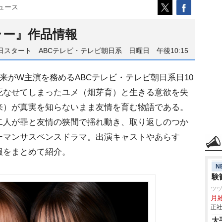
ュース
ラー』作品情報
2日スタート ABCテレビ・テレビ朝日系 日曜日 午後10:15
来がW主演を務めるABCテレビ・テレビ朝日系日10
死なせてしまったユメ（畑芽育）と生きる意欲を失
来）が真実を知らないまま友情を育む物語である。
二人が罪と友情の狭間で揺れ動き、取り返しのつか
ーマンサスペンスドラマ。出演キャストやあらす
報をまとめて紹介。
N
験
ツ
月
正社
大