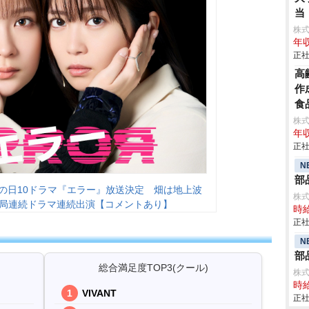
当
株
年収
正社
高
作
食
株式
年収
正社
N
部
の日10ドラマ『エラー』放送決定 畑は地上波
株
4局連続ドラマ連続出演【コメントあり】
時給
正社
N
部
総合満足度TOP3(クール)
株
時給
VIVANT
正社