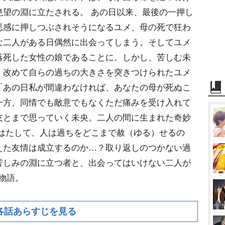
絶望の淵に立たされる。 あの日以来、最後の一押し
悪感に押しつぶされそうになるユメ、母の死で狂わ
な二人がある日偶然に出会ってしまう。そしてユメ
落死した女性の娘であることに。しかし、苦しむ未
、改めて自らの過ちの大きさを突きつけられたユメ
「あの日私が間違わなければ、あなたの母が死ぬこ
一方、同情でも敵意でもなくただ痛みを受け入れて
友とまで思っていく未央。二人の間に生まれた奇妙
 はたして、人は過ちをどこまで赦（ゆる）せるの
えた友情は成立するのか…？取り返しのつかない過
苦しみの淵に立つ者と、出会ってはいけない二人が
の物語。
各話あらすじを見る