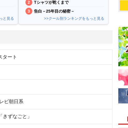
Tシャツが乾くまで
告白－25年目の秘密－
っと見る
>>クール別ランキングをもっと見る
日スタート
テレビ朝日系
「きずなごと」