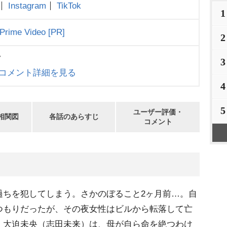
Instagram
TikTok
1
Prime Video
[PR]
2
7
3
コメント詳細を見る
4
5
ユーザー評価・
相関図
各話のあらすじ
コメント
過ちを犯してしまう。さかのぼること2ヶ月前…。自
つもりだったが、その夜女性はビルから転落して亡
・大迫未央（志田未来）は、母が自ら命を絶つわけ