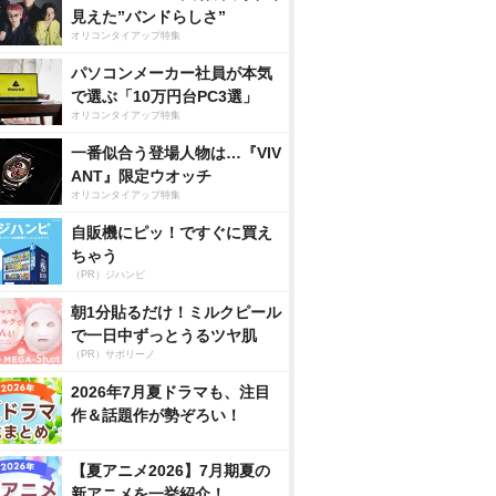
見えた”バンドらしさ”
オリコンタイアップ特集
パソコンメーカー社員が本気
で選ぶ「10万円台PC3選」
オリコンタイアップ特集
一番似合う登場人物は…『VIV
ANT』限定ウオッチ
オリコンタイアップ特集
自販機にピッ！ですぐに買え
ちゃう
（PR）ジハンピ
朝1分貼るだけ！ミルクピール
で一日中ずっとうるツヤ肌
（PR）サボリーノ
2026年7月夏ドラマも、注目
作＆話題作が勢ぞろい！
【夏アニメ2026】7月期夏の
新アニメを一挙紹介！