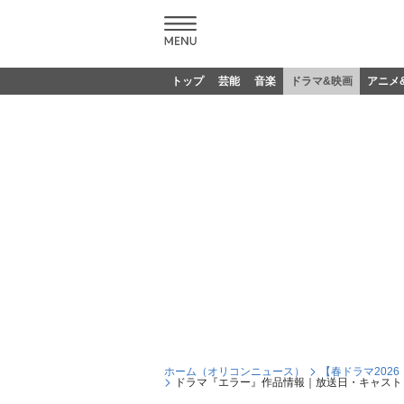
トップ
芸能
音楽
ドラマ&映画
アニメ
ホーム（オリコンニュース）
【春ドラマ202
ドラマ『エラー』作品情報｜放送日・キャスト・