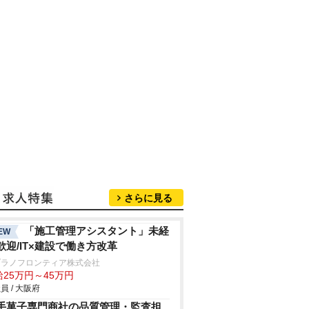
さらに見る
「施工管理アシスタント」未経
EW
歓迎/IT×建設で働き方改革
ヅラノフロンティア株式会社
給25万円～45万円
員 / 大阪府
手菓子専門商社の品質管理・監査担