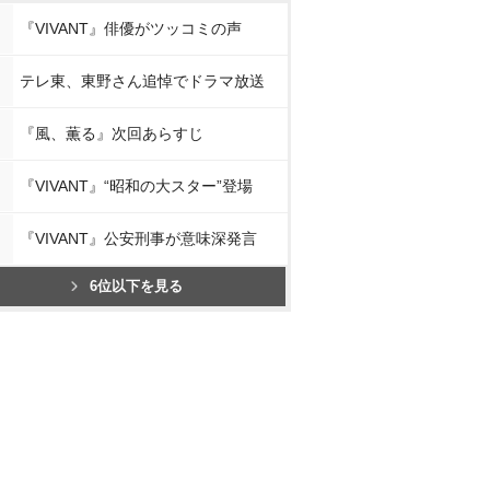
『VIVANT』俳優がツッコミの声
テレ東、東野さん追悼でドラマ放送
『風、薫る』次回あらすじ
『VIVANT』“昭和の大スター”登場
『VIVANT』公安刑事が意味深発言
6位以下を見る