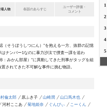
1
ユーザー評価・
登場人物
各話のあらすじ
コメント
2
3
4
認（そうぼうしつにん）”を抱える一方、抜群の記憶
5
率はナンバー1なのに暴力沙汰で捜査一課を追わ
称：みかん部屋）”に異動してきた刑事がタッグを組
放置されてきた不可解な事件に挑む物語。
八村倫太郎
原ふき子
山崎潤
山口馬木也
河村ここあ
菊地姫奈
ぐんぴぃ
こーくん