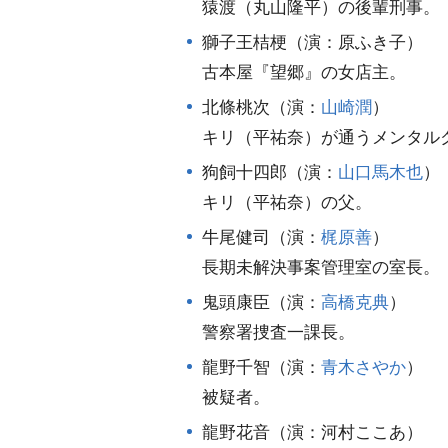
猿渡（丸山隆平）の後輩刑事。
獅子王桔梗（演：原ふき子）
古本屋『望郷』の女店主。
北條桃次（演：
山崎潤
）
キリ（平祐奈）が通うメンタル
狗飼十四郎（演：
山口馬木也
）
キリ（平祐奈）の父。
牛尾健司（演：
梶原善
）
長期未解決事案管理室の室長。
鬼頭康臣（演：
高橋克典
）
警察署捜査一課長。
龍野千智（演：
青木さやか
）
被疑者。
龍野花音（演：河村ここあ）