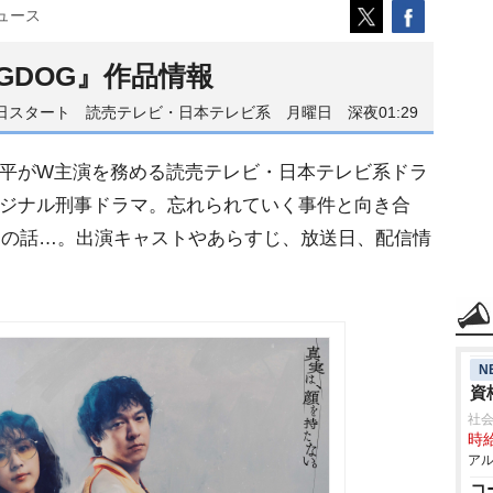
ュース
OGDOG』作品情報
1日スタート 読売テレビ・日本テレビ系 月曜日 深夜01:29
隆平がW主演を務める読売テレビ・日本テレビ系ドラ
オリジナル刑事ドラマ。忘れられていく事件と向き合
ちの話…。出演キャストやあらすじ、放送日、配信情
N
資
社
時給
アル
コ