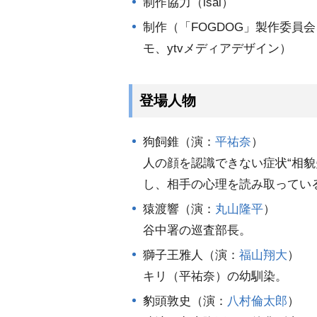
制作協力（isai）
制作（「FOGDOG」製作委員
モ、ytvメディアデザイン）
登場人物
狗飼錐（演：
平祐奈
）
人の顔を認識できない症状“相
し、相手の心理を読み取ってい
猿渡響（演：
丸山隆平
）
谷中署の巡査部長。
獅子王雅人（演：
福山翔大
）
キリ（平祐奈）の幼馴染。
豹頭敦史（演：
八村倫太郎
）