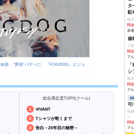
タ
駐
株
時給
派遣
歯
小
時給
アル
平×平祐奈、“異色”バディに 『FOGDOG』ビジュ
「
シ
株式
時給
アル
総合満足度TOP3(クール)
N
可
VIVANT
医療
ン
Tシャツが乾くまで
時給
告白－25年目の秘密－
アル