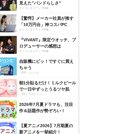
見えた”バンドらしさ”
オリコンタイアップ特集
【驚愕】メーカー社員が推す
「10万円台」神コスパPC
オリコンタイアップ特集
『VIVANT』限定ウオッチ、プ
ロデューサーの感想は
オリコンタイアップ特集
自販機にピッ！ですぐに買え
ちゃう
（PR）ジハンピ
朝1分貼るだけ！ミルクピール
で一日中ずっとうるツヤ肌
（PR）サボリーノ
2026年7月夏ドラマも、注目
作＆話題作が勢ぞろい！
【夏アニメ2026】7月期夏の
新アニメを一挙紹介！