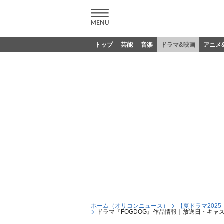
トップ
芸能
音楽
ドラマ&映画
アニメ
ホーム（オリコンニュース）
【夏ドラマ202
ドラマ『FOGDOG』作品情報｜放送日・キャス