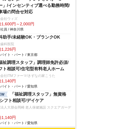
ー」/インセンティブ選べる勤務時間/
車場の問合せ対応
式会社ウィズ
1,600円～2,000円
社員 / 神奈川県
科助手/未経験OK・ブランクOK
泉歯科医院
1,226円
バイト・パート / 東京都
福祉調理スタッフ」調理師免許必須/
フト相談可/住宅型有料老人ホーム
会社ITMファーマ/きずなの家こうた
1,140円
バイト・パート / 愛知県
「福祉調理スタッフ」無資格
EW
/シフト相談可/デイケア
法人大朋会岡崎 老人保健施設 スクエアガーデ
1,140円
バイト・パート / 愛知県