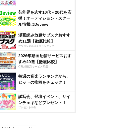
芸能界を志す10代～20代を応
援！オーディション・スクー
ル情報はDeview
漫画読み放題サブスクおすす
め11選【徹底比較】
オリコン顧客満足度ランキング
2026年動画配信サービスおす
すめ40選【徹底比較】
CS動画配信サービス20選
毎週の音楽ランキングから、
ヒットの推移をチェック！
試写会、登壇イベント、サイ
ンチェキなどプレゼント！
プレゼント特集