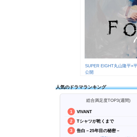
SUPER EIGHT丸山隆
公開
人気のドラマランキング
総合満足度TOP3(週間)
VIVANT
Tシャツが乾くまで
告白－25年目の秘密－