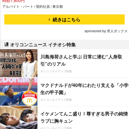
時給1,800円
アルバイト・パート / 契約社員 / 東京都
続きはこちら
sponsored by 求人ボックス
オリコンニュース イチオシ特集
川島海荷さんと学ぶ 日常に潜む“人身取
引”のリアル
オリコンタイアップ特集
マクドナルドが40年にわたり支える「小学
生の甲子園」
オリコンタイアップ特集
イケメンてんこ盛り！尊すぎる男子の純情
ラブに胸キュン
オリコンタイアップ特集