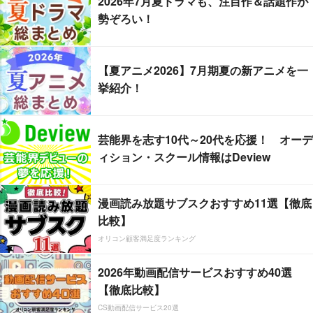
2026年7月夏ドラマも、注目作＆話題作が
勢ぞろい！
【夏アニメ2026】7月期夏の新アニメを一
挙紹介！
芸能界を志す10代～20代を応援！ オーデ
ィション・スクール情報はDeview
漫画読み放題サブスクおすすめ11選【徹底
比較】
オリコン顧客満足度ランキング
2026年動画配信サービスおすすめ40選
【徹底比較】
CS動画配信サービス20選