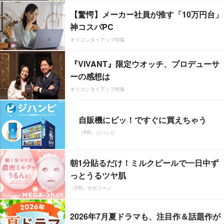
【驚愕】メーカー社員が推す「10万円台」
神コスパPC
オリコンタイアップ特集
『VIVANT』限定ウオッチ、プロデューサ
ーの感想は
オリコンタイアップ特集
自販機にピッ！ですぐに買えちゃう
（PR）ジハンピ
朝1分貼るだけ！ミルクピールで一日中ず
っとうるツヤ肌
（PR）サボリーノ
2026年7月夏ドラマも、注目作＆話題作が