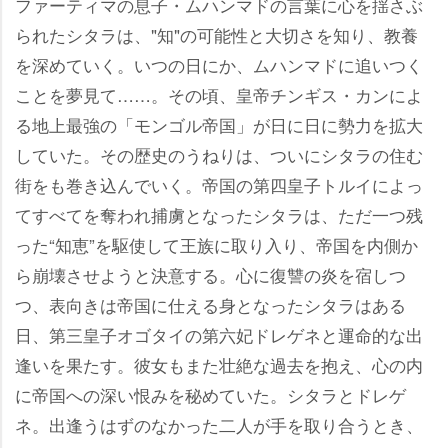
ファーティマの息子・ムハンマドの言葉に心を揺さぶ
られたシタラは、"知"の可能性と大切さを知り、教養
を深めていく。いつの日にか、ムハンマドに追いつく
ことを夢見て……。その頃、皇帝チンギス・カンによ
る地上最強の「モンゴル帝国」が日に日に勢力を拡大
していた。その歴史のうねりは、ついにシタラの住む
街をも巻き込んでいく。帝国の第四皇子トルイによっ
てすべてを奪われ捕虜となったシタラは、ただ一つ残
った“知恵”を駆使して王族に取り入り、帝国を内側か
ら崩壊させようと決意する。心に復讐の炎を宿しつ
つ、表向きは帝国に仕える身となったシタラはある
日、第三皇子オゴタイの第六妃ドレゲネと運命的な出
逢いを果たす。彼女もまた壮絶な過去を抱え、心の内
に帝国への深い恨みを秘めていた。シタラとドレゲ
ネ。出逢うはずのなかった二人が手を取り合うとき、