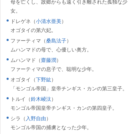
母を亡くし、故郷からも遠く引き離された孤独な少
女。
ドレゲネ（
小清水亜美
）
オゴタイの第六妃。
ファーティマ（
桑島法子
）
ムハンマドの母で、心優しい奥方。
ムハンマド（
齋藤潤
）
ファーティマの息子で、聡明な少年。
オゴタイ（
下野紘
）
「モンゴル帝国」皇帝チンギス・カンの第三皇子。
トルイ（
鈴木崚汰
）
モンゴル帝国皇帝チンギス・カンの第四皇子。
シラ（
入野自由
）
モンゴル帝国の捕虜となった少年。