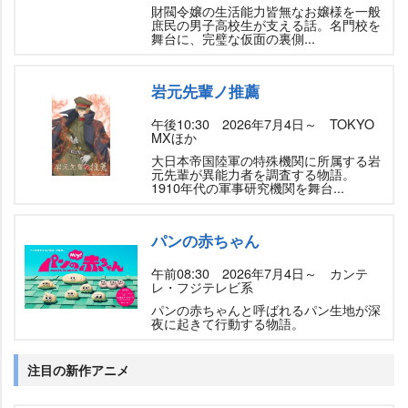
財閥令嬢の生活能力皆無なお嬢様を一般
庶民の男子高校生が支える話。名門校を
舞台に、完璧な仮面の裏側...
元先輩ノ推薦
午後10:30 2026年7月4日～ TOKYO
MXほか
大日本帝国陸軍の特殊機関に所属する
元先輩が異能力者を調査する物語。
1910年代の軍事研究機関を舞台...
パンの赤ちゃん
午前08:30 2026年7月4日～ カンテ
レ・フジテレビ系
パンの赤ちゃんと呼ばれるパン生地が深
夜に起きて行動する物語。
注目の新作アニメ