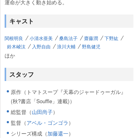
運命が大きく動き始める。
キャスト
関根明良
小清水亜美
桑島法子
齋藤潤
下野紘
鈴木崚汰
入野自由
浪川大輔
野島健児
ほか
スタッフ
原作（トマトスープ『天幕のジャードゥーガル』
(秋?書店「Souffle」連載)）
総監督（
山田尚子
）
監督（
アベル・ゴンゴラ
）
シリーズ構成（
加藤還一
）