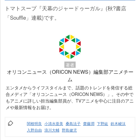
トマトスープ『天幕のジャードゥーガル』(秋?書店
「Souffle」連載)です。
著者
オリコンニュース（ORICON NEWS）編集部アニメチー
ム
エンタメからライフスタイルまで、話題のトレンドを発信する総
合メディア「オリコンニュース（ORICON NEWS）」。その中で
もアニメに詳しい担当編集部員が、TVアニメを中心に注目のアニ
メや最新情報をお届け。
関根明良
小清水亜美
桑島法子
齋藤潤
下野紘
鈴木崚汰
入野自由
浪川大輔
野島健児