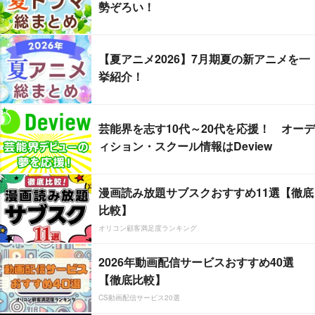
勢ぞろい！
【夏アニメ2026】7月期夏の新アニメを一
挙紹介！
芸能界を志す10代～20代を応援！ オーデ
ィション・スクール情報はDeview
漫画読み放題サブスクおすすめ11選【徹底
比較】
オリコン顧客満足度ランキング
2026年動画配信サービスおすすめ40選
【徹底比較】
CS動画配信サービス20選