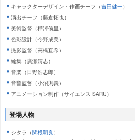
キャラクターデザイン・作画チーフ（
吉田健一
）
演出チーフ（藤倉拓也）
美術監督（樺澤侑里）
色彩設計（今野成美）
撮影監督（高橋直希）
編集（廣瀬清志）
音楽（日野浩志郎）
音響監督（小沼則義）
アニメーション制作（サイエンス SARU）
登場人物
シタラ（
関根明良
）