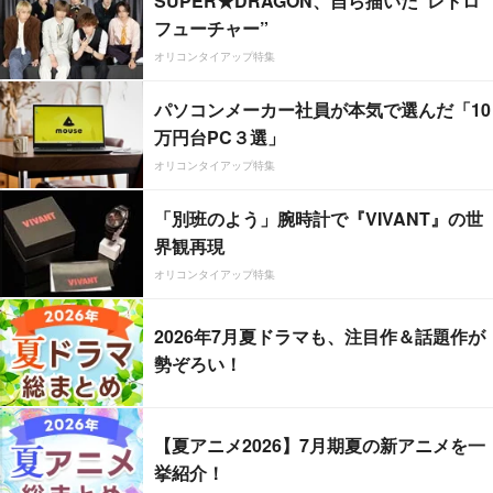
SUPER★DRAGON、自ら描いた”レトロ
フューチャー”
オリコンタイアップ特集
パソコンメーカー社員が本気で選んだ「10
万円台PC３選」
オリコンタイアップ特集
「別班のよう」腕時計で『VIVANT』の世
界観再現
オリコンタイアップ特集
2026年7月夏ドラマも、注目作＆話題作が
勢ぞろい！
【夏アニメ2026】7月期夏の新アニメを一
挙紹介！