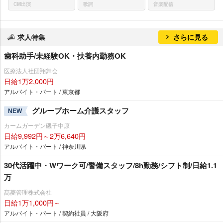
CM出演
歌詞
音楽配信
求人特集
さらに見る
歯科助手/未経験OK・扶養内勤務OK
医療法人社団翔舞会
日給1万2,000円
アルバイト・パート / 東京都
グループホーム介護スタッフ
NEW
カームガーデン磯子中原
日給9,992円～2万6,640円
アルバイト・パート / 神奈川県
30代活躍中・Wワーク可/警備スタッフ/8h勤務/シフト制/日給1.1
万
髙菱管理株式会社
日給1万1,000円～
アルバイト・パート / 契約社員 / 大阪府