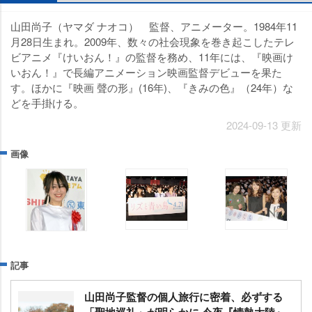
山田尚子（ヤマダ ナオコ） 監督、アニメーター。1984年11
月28日生まれ。2009年、数々の社会現象を巻き起こしたテレ
ビアニメ『けいおん！』の監督を務め、11年には、『映画け
いおん！』で長編アニメーション映画監督デビューを果た
す。ほかに『映画 聲の形』(16年)、『きみの色』（24年）な
どを手掛ける。
2024-09-13 更新
画像
記事
山田尚子監督の個人旅行に密着、必ずする
「聖地巡礼」が明らかに 今夜『情熱大陸』