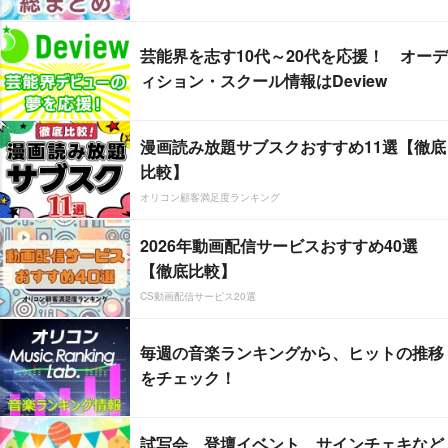
芸能界を志す10代～20代を応援！ オーデ
ィション・スクール情報はDeview
漫画読み放題サブスクおすすめ11選【徹底
比較】
オリコン顧客満足度ランキング
2026年動画配信サービスおすすめ40選
【徹底比較】
CS動画配信サービス20選
毎週の音楽ランキングから、ヒットの推移
をチェック！
試写会、登壇イベント、サインチェキなど