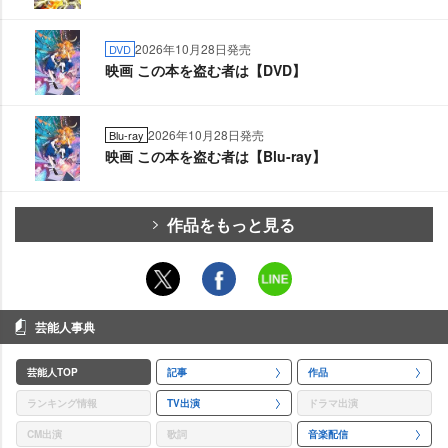
2026年10月28日発売
DVD
映画 この本を盗む者は【DVD】
2026年10月28日発売
Blu-ray
映画 この本を盗む者は【Blu-ray】
作品をもっと見る
芸能人事典
芸能人TOP
記事
作品
ランキング情報
TV出演
ドラマ出演
CM出演
歌詞
音楽配信