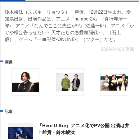
鈴木崚汰（スズキ リョウタ） 声優。12月22日生まれ、愛
知県出身。出演作品は、アニメ『number24』（真行寺清一
郎)、アニメ『なんでここに先生が!?』(佐藤一郎)、アニメ『か
ぐや様は告らせたい～天才たちの恋愛頭脳戦～』（石上
優）、ゲーム『一血卍傑-ONLINE-』（ツクモ）など。
2020-01-08 更新
画像
記事
『Here U Are』アニメ化でPV公開 出演は井
上雄貴・鈴木崚汰