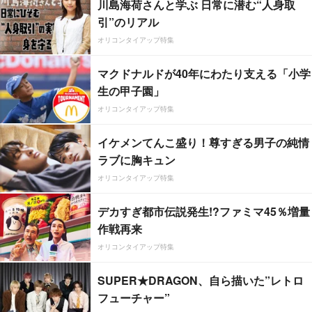
川島海荷さんと学ぶ 日常に潜む“人身取
引”のリアル
オリコンタイアップ特集
マクドナルドが40年にわたり支える「小学
生の甲子園」
オリコンタイアップ特集
イケメンてんこ盛り！尊すぎる男子の純情
ラブに胸キュン
オリコンタイアップ特集
デカすぎ都市伝説発生!?ファミマ45％増量
作戦再来
オリコンタイアップ特集
SUPER★DRAGON、自ら描いた”レトロ
フューチャー”