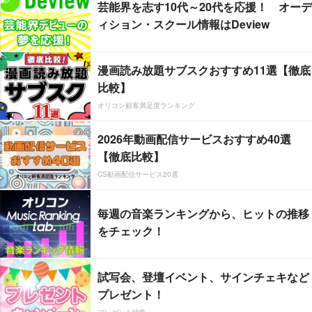
芸能界を志す10代～20代を応援！ オーデ
ィション・スクール情報はDeview
漫画読み放題サブスクおすすめ11選【徹底
比較】
オリコン顧客満足度ランキング
2026年動画配信サービスおすすめ40選
【徹底比較】
CS動画配信サービス20選
毎週の音楽ランキングから、ヒットの推移
をチェック！
試写会、登壇イベント、サインチェキなど
プレゼント！
プレゼント特集