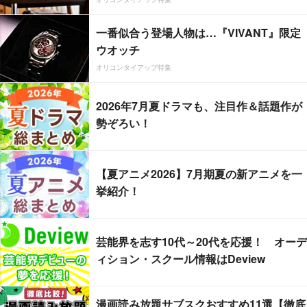
一番似合う登場人物は…『VIVANT』限定
ウオッチ
オリコンタイアップ特集
2026年7月夏ドラマも、注目作＆話題作が
勢ぞろい！
【夏アニメ2026】7月期夏の新アニメを一
挙紹介！
芸能界を志す10代～20代を応援！ オーデ
ィション・スクール情報はDeview
漫画読み放題サブスクおすすめ11選【徹底