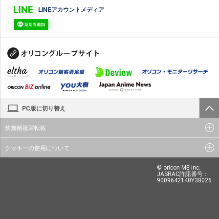
LINEアカウントメディア
PC版に切り替え
禁無断複写転載
クッキーの使用について
© oricon ME inc.
JASRAC許諾番号：
9009642140Y38026