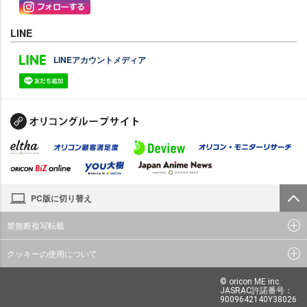
LINE
LINEアカウントメディア
PC版に切り替え
禁無断複写転載
クッキーの使用について
© oricon ME inc.
JASRAC許諾番号：
9009642140Y38026