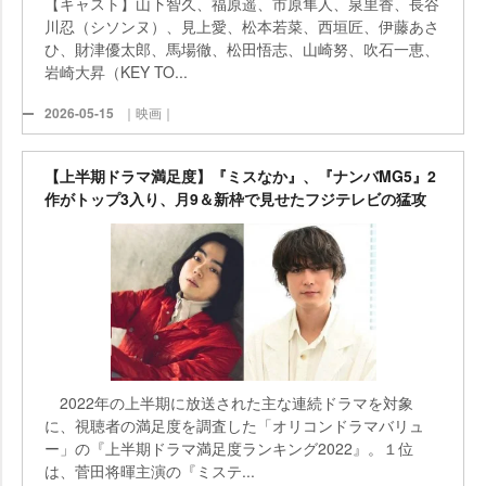
【キャスト】山下智久、福原遥、市原隼人、泉里香、長谷
川忍（シソンヌ）、見上愛、松本若菜、西垣匠、伊藤あさ
ひ、財津優太郎、馬場徹、松田悟志、山崎努、吹石一恵、
崎大昇（KEY TO...
2026-05-15
｜映画｜
【上半期ドラマ満足度】『ミスなか』、『ナンバMG5』2
作がトップ3入り、月9＆新枠で見せたフジテレビの猛攻
2022年の上半期に放送された主な連続ドラマを対象
に、視聴者の満足度を調査した「オリコンドラマバリュ
ー」の『上半期ドラマ満足度ランキング2022』。１位
は、菅田将暉主演の『ミステ...