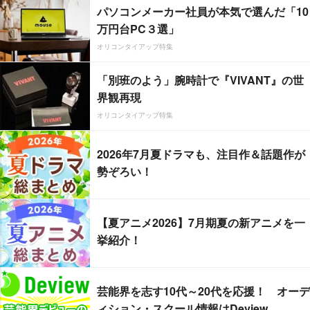
パソコンメーカー社員が本気で選んだ「10
万円台PC３選」
オリコンタイアップ特集
「別班のよう」腕時計で『VIVANT』の世
界観再現
オリコンタイアップ特集
2026年7月夏ドラマも、注目作＆話題作が
勢ぞろい！
【夏アニメ2026】7月期夏の新アニメを一
挙紹介！
芸能界を志す10代～20代を応援！ オーデ
ィション・スクール情報はDeview